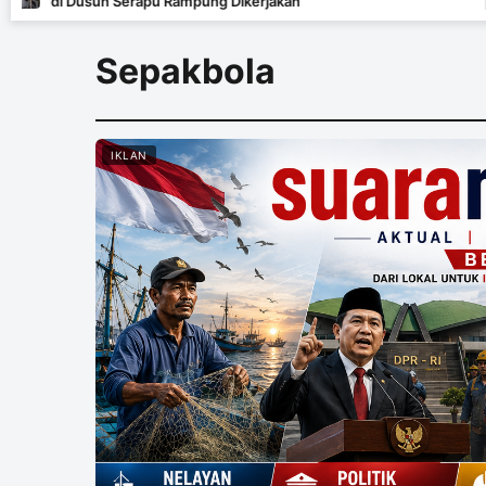
rapu Rampung Dikerjakan
Mera
Sepakbola
IKLAN