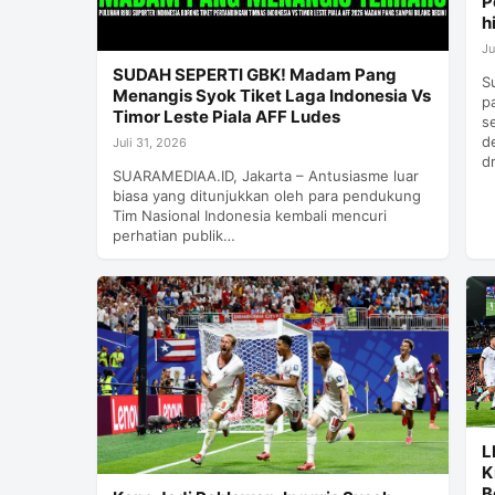
P
h
Ju
SUDAH SEPERTI GBK! Madam Pang
S
Menangis Syok Tiket Laga Indonesia Vs
p
Timor Leste Piala AFF Ludes
s
d
Juli 31, 2026
d
SUARAMEDIAA.ID, Jakarta – Antusiasme luar
biasa yang ditunjukkan oleh para pendukung
Tim Nasional Indonesia kembali mencuri
perhatian publik…
L
K
B