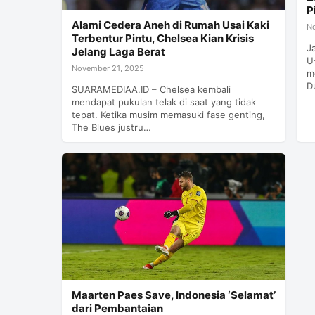
P
Alami Cedera Aneh di Rumah Usai Kaki
N
Terbentur Pintu, Chelsea Kian Krisis
J
Jelang Laga Berat
U
November 21, 2025
m
D
SUARAMEDIAA.ID – Chelsea kembali
mendapat pukulan telak di saat yang tidak
tepat. Ketika musim memasuki fase genting,
The Blues justru…
Maarten Paes Save, Indonesia ‘Selamat’
dari Pembantaian