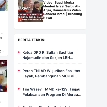
Video : Saudi Murka
Menteri Israel Serbu Al-
Aqsa, Hamas Rilis Video
Sandera Israel | Breaking
News
5
 –
al
BERITA TERKINI
ng…
Ketua DPD RI Sultan Bachtiar
Najamudin dan Sekjen LBH
FERADI Yoshua Rivaldo Bahas
Geopolitik dan Supremasi Hukum
Peran TNI AD Wujudkan Fasilitas
Layak, Pembangunan MCK di
Dusun Serapu Rampung
Dikerjakan
Tim Wasev TMMD ke-129, Tinjau
Pelaksanaan Program Di Merauke
– Papua Selatan
G