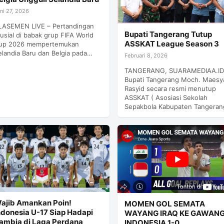
ni 27, 2026
LASEMEN LIVE – Pertandingan
Bupati Tangerang Tutup
rusial di babak grup FIFA World
ASSKAT League Season 3
up 2026 mempertemukan
elandia Baru dan Belgia pada…
Februari 8, 2026
TANGERANG, SUARAMEDIAA.ID
Bupati Tangerang Moch. Maesy
Rasyid secara resmi menutup
ASSKAT ( Asosiasi Sekolah
Sepakbola Kabupaten Tangera
ajib Amankan Poin!
MOMEN GOL SEMATA
ndonesia U-17 Siap Hadapi
WAYANG IRAQ KE GAWAN
ambia di Laga Perdana
INDONESIA 1-0