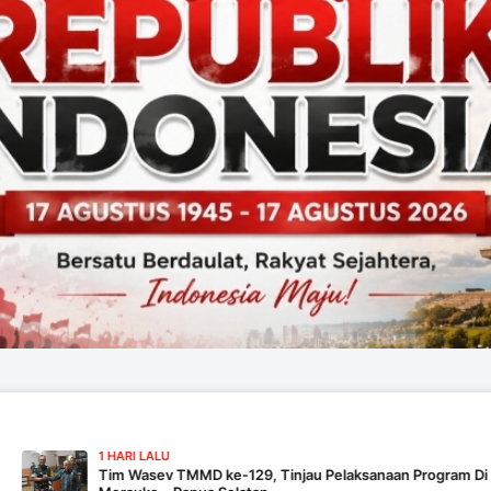
I LALU
Wasev TMMD ke-129, Tinjau Pelaksanaan Program Di