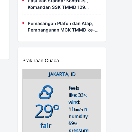
Pastikan Standar Kontruksi,
Komandan SSK TMMD 129
Intensif Awasi Pembangunan
MCK di Wanam
Pemasangan Plafon dan Atap,
Pembangunan MCK TMMD ke-
129 di Kampung Wanam Hampir
Rampung
Prakiraan Cuaca
JAKARTA, ID
feels
like: 33
°c
29°
wind:
11
n
km/h
humidity:
69
fair
%
pressure: