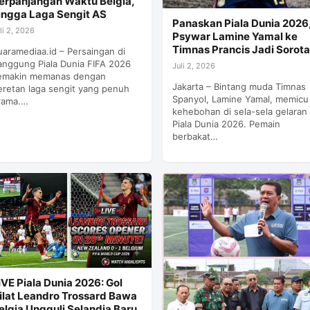
erpanjangan Waktu Belgia,
ingga Laga Sengit AS
Panaskan Piala Dunia 2026
li 2, 2026
Psywar Lamine Yamal ke
Timnas Prancis Jadi Sorot
uaramediaa.id – Persaingan di
anggung Piala Dunia FIFA 2026
Juli 2, 2026
emakin memanas dengan
Jakarta – Bintang muda Timnas
eretan laga sengit yang penuh
Spanyol, Lamine Yamal, memicu
rama.…
kehebohan di sela-sela gelaran
Piala Dunia 2026. Pemain
berbakat…
IVE Piala Dunia 2026: Gol
ilat Leandro Trossard Bawa
elgia Ungguli Selandia Baru