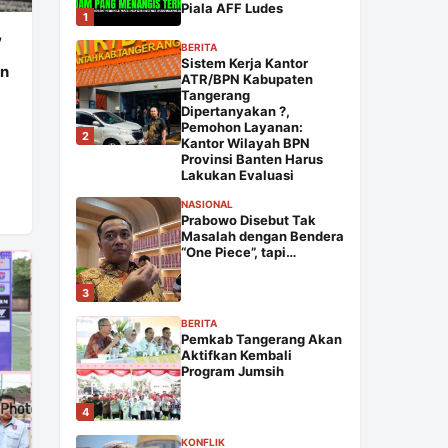
Piala AFF Ludes
1
,
BERITA
Sistem Kerja Kantor
an
ATR/BPN Kabupaten
Tangerang
Dipertanyakan ?,
Pemohon Layanan:
2
Kantor Wilayah BPN
Provinsi Banten Harus
Lakukan Evaluasi
NASIONAL
Prabowo Disebut Tak
Masalah dengan Bendera
“One Piece”, tapi…
3
BERITA
Pemkab Tangerang Akan
Aktifkan Kembali
Program Jumsih
4
KONFLIK