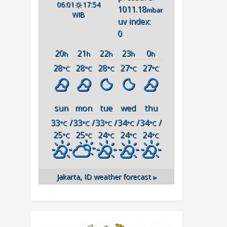
06:01
17:54
1011.18
mbar
WIB
uv index:
0
20
21
22
23
0
h
h
h
h
h
28
28
28
27
27
°C
°C
°C
°C
°C
sun
mon
tue
wed
thu
33
/
33
/
33
/
34
/
34
/
°C
°C
°C
°C
°C
25
25
24
24
24
°C
°C
°C
°C
°C
Jakarta, ID
weather forecast ▸