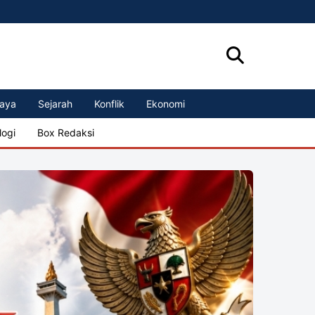
aya
Sejarah
Konflik
Ekonomi
logi
Box Redaksi