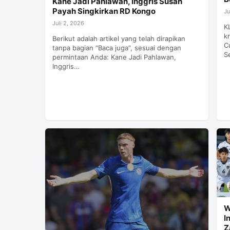
Kane Jadi Pahlawan, Inggris Susah
Payah Singkirkan RD Kongo
Ju
Juli 2, 2026
K
k
Berikut adalah artikel yang telah dirapikan
C
tanpa bagian “Baca juga”, sesuai dengan
S
permintaan Anda: Kane Jadi Pahlawan,
Inggris…
W
I
Z