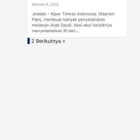
Oktober 9, 2025
Jeddah – Kiper Timnas Indonesia, Maarten
Paes, membuat banyak penyelamatan
melawan Arab Saudi. Aksi-aksi heroiknya
menyelamatkan RI dari…
Paginasi
1
2
Berikutnya »
pos