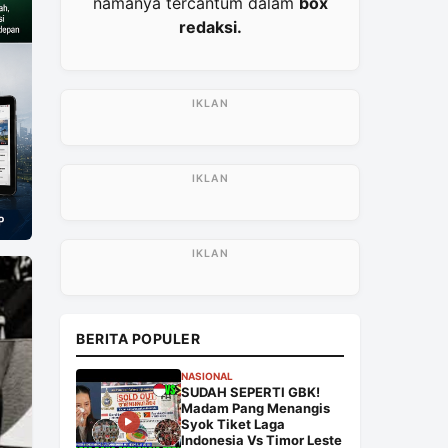
namanya tercantum dalam
box
redaksi.
BERITA POPULER
NASIONAL
SUDAH SEPERTI GBK!
Madam Pang Menangis
Syok Tiket Laga
Indonesia Vs Timor Leste