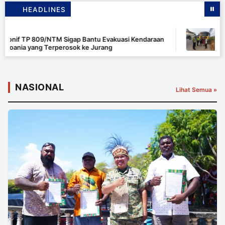
HEADLINES
16 JAM LALU
Evakuasi Kendaraan
Kapolsek Pasar Kemis Tegaskan T
ang
Kendaraan Berat yang Parkir di Ba
Ditertibkan
NASIONAL
Lihat Semua »
Personel Yonif TP 809/NTM Sigap Bantu
Evakuasi Kendaraan Warga Wapoania yang
Terperosok ke Jurang
Agustus 6, 2026