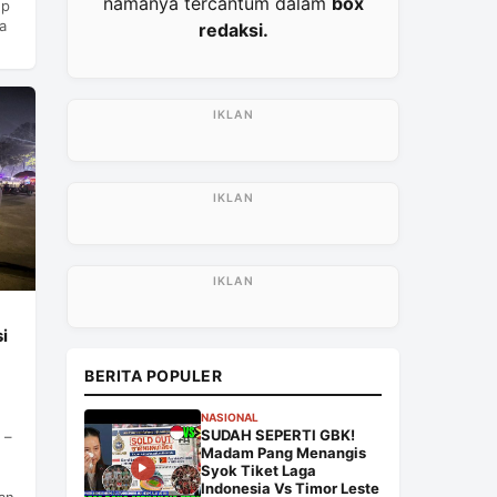
namanya tercantum dalam
box
up
a
redaksi.
i
BERITA POPULER
NASIONAL
SUDAH SEPERTI GBK!
 –
Madam Pang Menangis
Syok Tiket Laga
Indonesia Vs Timor Leste
ran