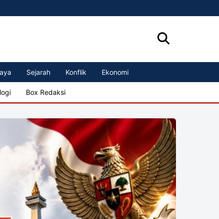
aya
Sejarah
Konflik
Ekonomi
logi
Box Redaksi