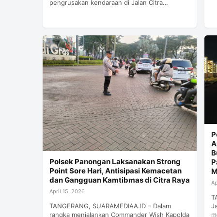
pengrusakan kendaraan di Jalan Citra…
P
A
B
Polsek Panongan Laksanakan Strong
P
Point Sore Hari, Antisipasi Kemacetan
M
dan Gangguan Kamtibmas di Citra Raya
Ap
April 15, 2026
T
TANGERANG, SUARAMEDIAA.ID – Dalam
J
rangka menjalankan Commander Wish Kapolda
m