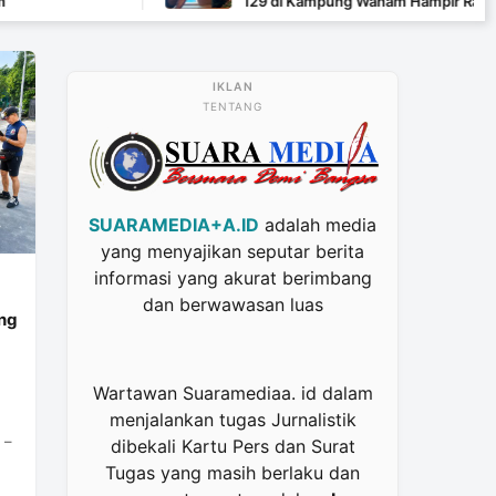
129 di Kampung Wanam Hampir Rampung
TENTANG
SUARAMEDIA+A.ID
adalah media
yang menyajikan seputar berita
informasi yang akurat berimbang
dan berwawasan luas
ung
Wartawan Suaramediaa. id dalam
menjalankan tugas Jurnalistik
 –
dibekali Kartu Pers dan Surat
Tugas yang masih berlaku dan
t