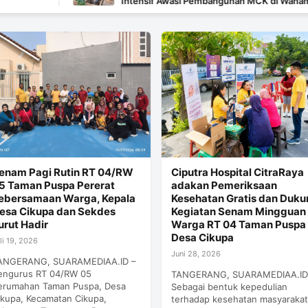
Intensif Awasi Pembangunan MCK di Wanam
enam Pagi Rutin RT 04/RW
Ciputra Hospital CitraRaya
5 Taman Puspa Pererat
adakan Pemeriksaan
ebersamaan Warga, Kepala
Kesehatan Gratis dan Duk
esa Cikupa dan Sekdes
Kegiatan Senam Mingguan
urut Hadir
Warga RT 04 Taman Puspa
Desa Cikupa
li 19, 2026
Juni 28, 2026
ANGERANG, SUARAMEDIAA.ID –
engurus RT 04/RW 05
TANGERANG, SUARAMEDIAA.ID
erumahan Taman Puspa, Desa
Sebagai bentuk kepedulian
ikupa, Kecamatan Cikupa,
terhadap kesehatan masyaraka