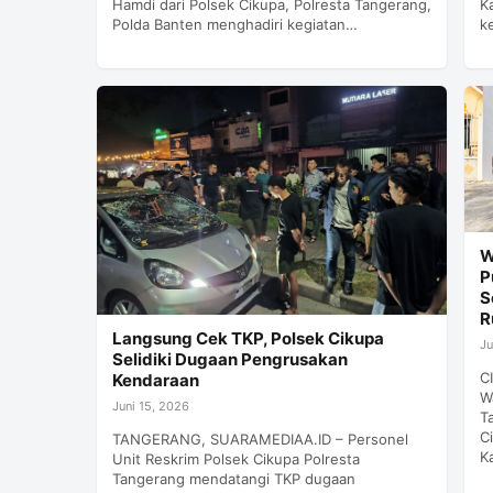
K
Hamdi dari Polsek Cikupa, Polresta Tangerang,
k
Polda Banten menghadiri kegiatan…
W
P
S
R
Langsung Cek TKP, Polsek Cikupa
Ju
Selidiki Dugaan Pengrusakan
C
Kendaraan
W
Juni 15, 2026
T
C
TANGERANG, SUARAMEDIAA.ID – Personel
K
Unit Reskrim Polsek Cikupa Polresta
Tangerang mendatangi TKP dugaan