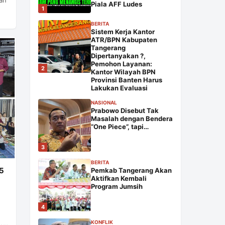
Piala AFF Ludes
1
BERITA
Sistem Kerja Kantor
ATR/BPN Kabupaten
Tangerang
Dipertanyakan ?,
Pemohon Layanan:
2
Kantor Wilayah BPN
Provinsi Banten Harus
Lakukan Evaluasi
NASIONAL
Prabowo Disebut Tak
Masalah dengan Bendera
“One Piece”, tapi…
3
BERITA
05
Pemkab Tangerang Akan
Aktifkan Kembali
Program Jumsih
4
KONFLIK