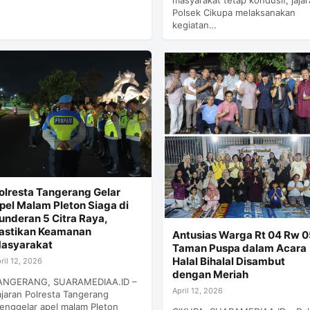
Polsek Cikupa melaksanakan
kegiatan…
olresta Tangerang Gelar
pel Malam Pleton Siaga di
underan 5 Citra Raya,
astikan Keamanan
Antusias Warga Rt 04 Rw 
asyarakat
Taman Puspa dalam Acara
Halal Bihalal Disambut
ril 12, 2026
dengan Meriah
ANGERANG, SUARAMEDIAA.ID –
April 12, 2026
ajaran Polresta Tangerang
enggelar apel malam Pleton