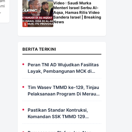
lam
Video : Saudi Murka
hmi
Menteri Israel Serbu Al-
,
Aqsa, Hamas Rilis Video
Sandera Israel | Breaking
News
5
BERITA TERKINI
Peran TNI AD Wujudkan Fasilitas
Layak, Pembangunan MCK di
Dusun Serapu Rampung
Dikerjakan
Tim Wasev TMMD ke-129, Tinjau
Pelaksanaan Program Di Merauke
– Papua Selatan
Pastikan Standar Kontruksi,
Komandan SSK TMMD 129
Intensif Awasi Pembangunan
MCK di Wanam