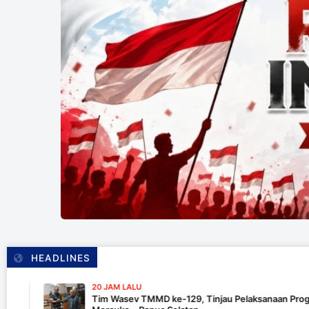
HEADLINES
20 JAM LALU
Tim Wasev TMMD ke-129, Tinjau Pelaksanaan Program Di