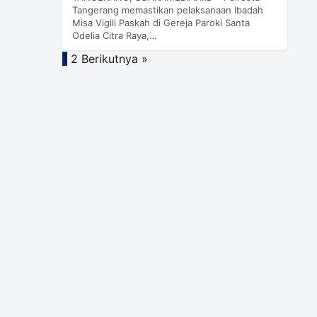
Tangerang memastikan pelaksanaan Ibadah
Misa Vigili Paskah di Gereja Paroki Santa
Odelia Citra Raya,…
Paginasi
1
2
Berikutnya »
pos