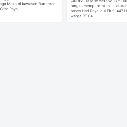
CIKUPA, SUARAMEDIAA.ID – Da
iaga Mako di kawasan Bunderan
rangka mempererat tali silatura
 Citra Raya,…
pasca Hari Raya Idul Fitri 1447 H
warga RT 04…