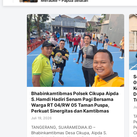
Merauke – Papua Selatan
S
0
K
Bhabinkamtibmas Polsek Cikupa Aipda
D
S. Hamdi Hadiri Senam Pagi Bersama
T
Warga RT 04/RW 05 Taman Puspa,
Ju
Perkuat Sinergitas dan Kamtibmas
T
Juli 19, 2026
P
P
TANGERANG, SUARAMEDIAA.ID –
C
Bhabinkamtibmas Desa Cikupa, Aipda S.