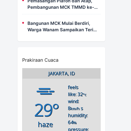
Pemasangan Plafon dan Atap,
Pembangunan MCK TMMD ke-
129 di Kampung Wanam Hampir
Rampung
Bangunan MCK Mulai Berdiri,
Warga Wanam Sampaikan Terima
Kasih Kepada Satgas TMMD
Prakiraan Cuaca
JAKARTA, ID
feels
like: 32
°c
29°
wind:
8
s
km/h
humidity:
64
haze
%
pressure: