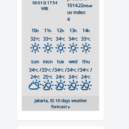
06:01
17:54
1014.22
mbar
WIB
uv index:
4
10
11
12
13
14
h
h
h
h
h
32
33
34
34
33
°C
°C
°C
°C
°C
sun
mon
tue
wed
thu
34
/
33
/
34
/
34
/
34
/
°C
°C
°C
°C
°C
24
25
24
24
24
°C
°C
°C
°C
°C
Jakarta, ID
10 days weather
forecast ▸