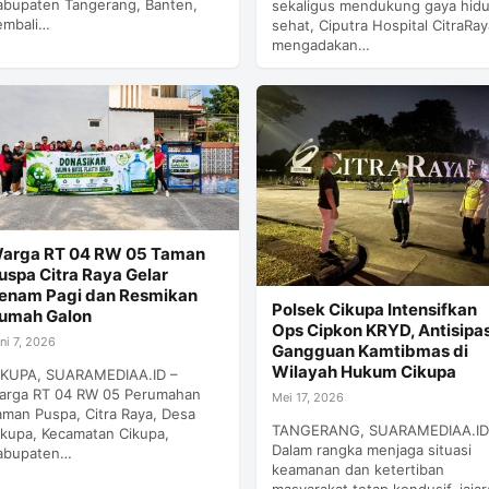
abupaten Tangerang, Banten,
sekaligus mendukung gaya hid
embali…
sehat, Ciputra Hospital CitraRay
mengadakan…
arga RT 04 RW 05 Taman
uspa Citra Raya Gelar
enam Pagi dan Resmikan
Polsek Cikupa Intensifkan
umah Galon
Ops Cipkon KRYD, Antisipas
ni 7, 2026
Gangguan Kamtibmas di
Wilayah Hukum Cikupa
IKUPA, SUARAMEDIAA.ID –
arga RT 04 RW 05 Perumahan
Mei 17, 2026
aman Puspa, Citra Raya, Desa
TANGERANG, SUARAMEDIAA.ID
ikupa, Kecamatan Cikupa,
Dalam rangka menjaga situasi
abupaten…
keamanan dan ketertiban
masyarakat tetap kondusif, jaja