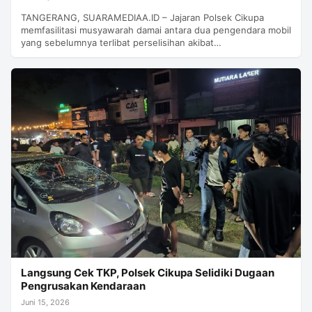
TANGERANG, SUARAMEDIAA.ID – Jajaran Polsek Cikupa
memfasilitasi musyawarah damai antara dua pengendara mobil
yang sebelumnya terlibat perselisihan akibat…
Langsung Cek TKP, Polsek Cikupa Selidiki Dugaan
Pengrusakan Kendaraan
Juni 15, 2026