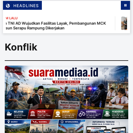
HEADLINES
21 JAM LALU
kan Fasilitas Layak, Pembangunan MCK
Tim Wasev TM
mpung Dikerjakan
Merauke – Pa
Konflik
IKLAN