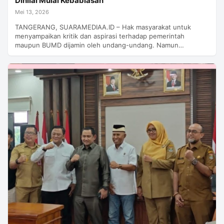
Dinilai Mulai Kebablasan
Mei 13, 2026
TANGERANG, SUARAMEDIAA.ID – Hak masyarakat untuk
menyampaikan kritik dan aspirasi terhadap pemerintah
maupun BUMD dijamin oleh undang-undang. Namun…