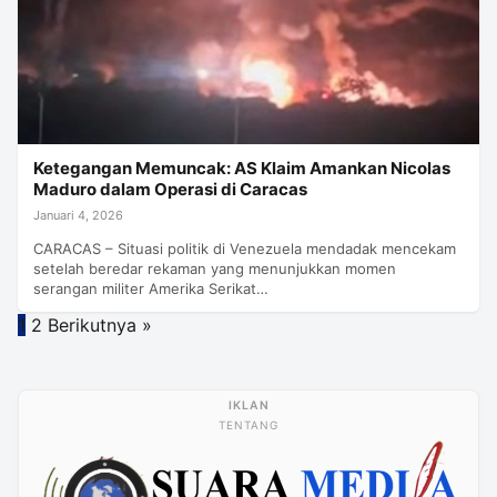
Ketegangan Memuncak: AS Klaim Amankan Nicolas
Maduro dalam Operasi di Caracas
Januari 4, 2026
CARACAS – Situasi politik di Venezuela mendadak mencekam
setelah beredar rekaman yang menunjukkan momen
serangan militer Amerika Serikat…
Paginasi
1
2
Berikutnya »
pos
TENTANG