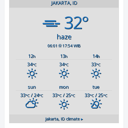
JAKARTA, ID
32°
haze
06:01
17:54 WIB
12
13
14
h
h
h
34
34
33
°C
°C
°C
sun
mon
tue
33
/ 24
33
/ 25
33
/ 25
°C
°C
°C
°C
°C
°C
Jakarta, ID
climate ▸