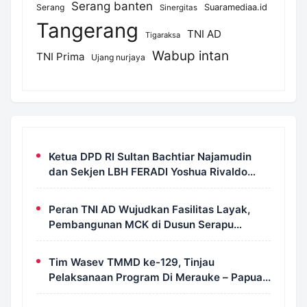
Serang banten
Serang
Suaramediaa.id
Sinergitas
Tangerang
TNI AD
Tigaraksa
Wabup intan
TNI Prima
Ujang nurjaya
Ketua DPD RI Sultan Bachtiar Najamudin
dan Sekjen LBH FERADI Yoshua Rivaldo
Bahas Geopolitik dan Supremasi Hukum
Peran TNI AD Wujudkan Fasilitas Layak,
Pembangunan MCK di Dusun Serapu
Rampung Dikerjakan
Tim Wasev TMMD ke-129, Tinjau
Pelaksanaan Program Di Merauke – Papua
Selatan