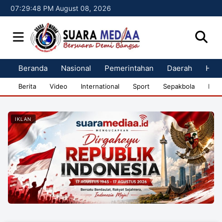
07:29:50 PM August 08, 2026
Beranda
Nasional
Pemerintahan
Daerah
Huk
Berita
Video
International
Sport
Sepakbola
Bisn
IKLAN