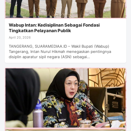
Wabup Intan: Kedisiplinan Sebagai Fondasi
Tingkatkan Pelayanan Publik
April 20, 2026
TANGERANG, SUARAMEDIAA.ID – Wakil Bupati (Wabup)
Tangerang, Intan Nurul Hikmah menegaskan pentingnya
disiplin aparatur sipil negara (ASN) sebagai…