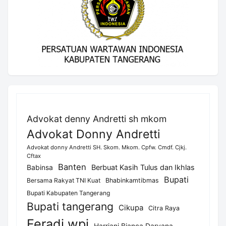
Advokat denny Andretti sh mkom
Advokat Donny Andretti
Advokat donny Andretti SH. Skom. Mkom. Cpfw. Cmdf. Cjkj.
Cftax
Banten
Berbuat Kasih Tulus dan Ikhlas
Babinsa
Bupati
Bersama Rakyat TNI Kuat
Bhabinkamtibmas
Bupati Kabupaten Tangerang
Bupati tangerang
Cikupa
Citra Raya
Feradi wpi
Harriani Bianca Daryana