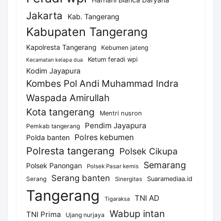
Jakarta
Kab. Tangerang
Kabupaten Tangerang
Kapolresta Tangerang
Kebumen jateng
Ketum feradi wpi
Kecamatan kelapa dua
Kodim Jayapura
Kombes Pol Andi Muhammad Indra
Waspada Amirullah
Kota tangerang
Mentri nusron
Pendim Jayapura
Pemkab tangerang
Polres kebumen
Polda banten
Polresta tangerang
Polsek Cikupa
Semarang
Polsek Panongan
Polsek Pasar kemis
Serang banten
Serang
Suaramediaa.id
Sinergitas
Tangerang
TNI AD
Tigaraksa
Wabup intan
TNI Prima
Ujang nurjaya