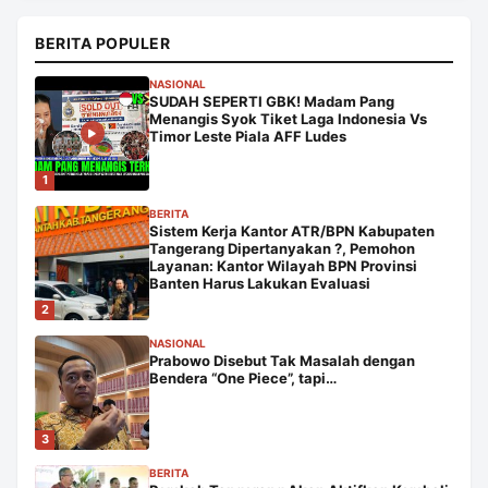
BERITA POPULER
NASIONAL
SUDAH SEPERTI GBK! Madam Pang
Menangis Syok Tiket Laga Indonesia Vs
Timor Leste Piala AFF Ludes
1
BERITA
Sistem Kerja Kantor ATR/BPN Kabupaten
Tangerang Dipertanyakan ?, Pemohon
Layanan: Kantor Wilayah BPN Provinsi
Banten Harus Lakukan Evaluasi
2
NASIONAL
Prabowo Disebut Tak Masalah dengan
Bendera “One Piece”, tapi…
3
BERITA