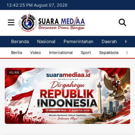
12:42:27 PM August 07, 2026
Beranda
Nasional
Pemerintahan
Daerah
Huk
Berita
Video
International
Sport
Sepakbola
Bisn
IKLAN