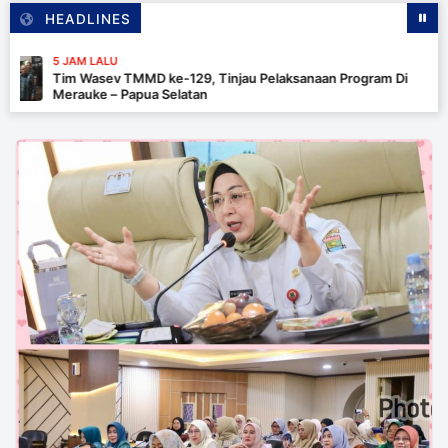
HEADLINES
5 JAM
MMD ke-129, Tinjau Pelaksanaan Program Di
Pasti
apua Selatan
Inten