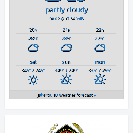
partly cloudy
06:02
17:54 WIB
20
21
22
h
h
h
28
28
27
°C
°C
°C
sat
sun
mon
34
/ 24
34
/ 24
33
/ 25
°C
°C
°C
°C
°C
°C
Jakarta, ID
weather forecast ▸