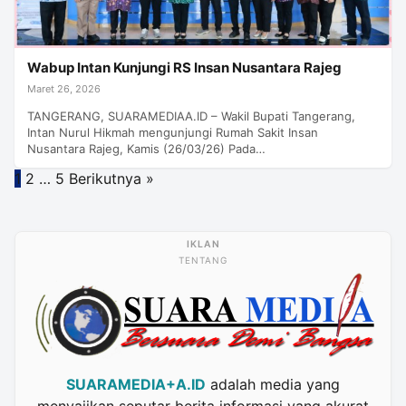
Wabup Intan Kunjungi RS Insan Nusantara Rajeg
Maret 26, 2026
TANGERANG, SUARAMEDIAA.ID – Wakil Bupati Tangerang,
Intan Nurul Hikmah mengunjungi Rumah Sakit Insan
Nusantara Rajeg, Kamis (26/03/26) Pada…
Paginasi
1
2
…
5
Berikutnya »
pos
TENTANG
SUARAMEDIA+A.ID
adalah media yang
menyajikan seputar berita informasi yang akurat