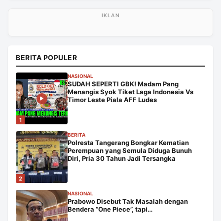
BERITA POPULER
NASIONAL
SUDAH SEPERTI GBK! Madam Pang
Menangis Syok Tiket Laga Indonesia Vs
Timor Leste Piala AFF Ludes
1
BERITA
Polresta Tangerang Bongkar Kematian
Perempuan yang Semula Diduga Bunuh
Diri, Pria 30 Tahun Jadi Tersangka
2
NASIONAL
Prabowo Disebut Tak Masalah dengan
Bendera “One Piece”, tapi…