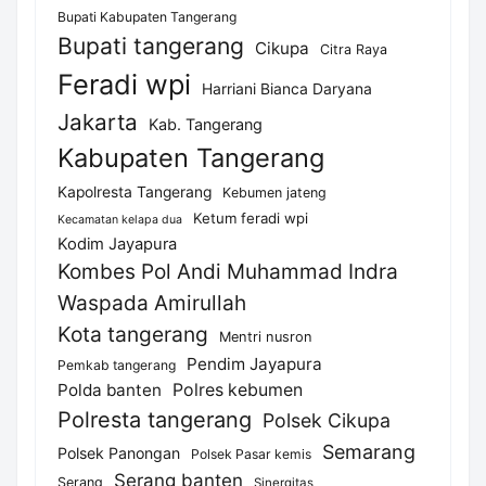
Bupati Kabupaten Tangerang
Bupati tangerang
Cikupa
Citra Raya
Feradi wpi
Harriani Bianca Daryana
Jakarta
Kab. Tangerang
Kabupaten Tangerang
Kapolresta Tangerang
Kebumen jateng
Ketum feradi wpi
Kecamatan kelapa dua
Kodim Jayapura
Kombes Pol Andi Muhammad Indra
Waspada Amirullah
Kota tangerang
Mentri nusron
Pendim Jayapura
Pemkab tangerang
Polda banten
Polres kebumen
Polresta tangerang
Polsek Cikupa
Semarang
Polsek Panongan
Polsek Pasar kemis
Serang banten
Serang
Sinergitas