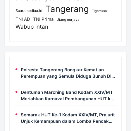
Tangerang
Suaramediaa.id
Tigaraksa
TNI AD
TNI Prima
Ujang nurjaya
Wabup intan
Polresta Tangerang Bongkar Kematian
Perempuan yang Semula Diduga Bunuh Diri,
Pria 30 Tahun Jadi Tersangka
Dentuman Marching Band Kodam XXIV/MT
Meriahkan Karnaval Pembangunan HUT ke-
81 RI di Merauke
Semarak HUT Ke-1 Kodam XXIV/MT, Prajurit
Unjuk Kemampuan dalam Lomba Pencak
Silat Militer