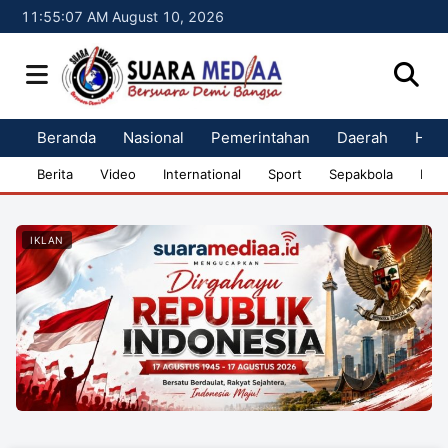
11:55:08 AM August 10, 2026
Beranda
Nasional
Pemerintahan
Daerah
Huk
Berita
Video
International
Sport
Sepakbola
Bisn
IKLAN