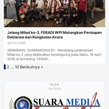
Jelang Milad ke-2, FERADI WPI Matangkan Persiapan
Deklarasi dan Rangkaian Acara
April 14, 2026
SEMARANG, SUARAMEDIAA.ID – Menjelang pelaksanaan
Milad ke-2 yang dijadwalkan berlangsung pada Sabtu, 18 April
2026 di Semarang, FERADI…
Paginasi
1
2
…
10
Berikutnya »
pos
TENTANG