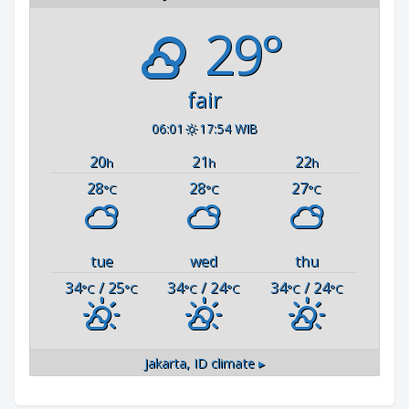
29°
fair
06:01
17:54 WIB
20
21
22
h
h
h
28
28
27
°C
°C
°C
tue
wed
thu
34
/ 25
34
/ 24
34
/ 24
°C
°C
°C
°C
°C
°C
Jakarta, ID
climate ▸