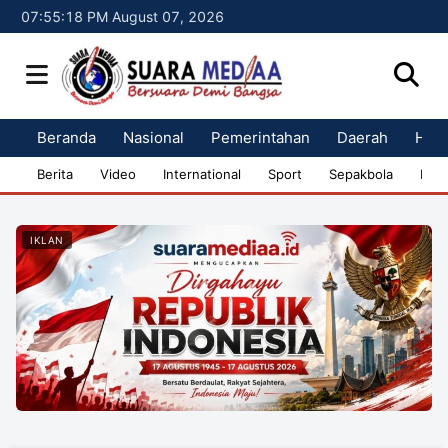
07:55:20 PM August 07, 2026
Beranda
Nasional
Pemerintahan
Daerah
Huk
Berita
Video
International
Sport
Sepakbola
Bisn
IKLAN