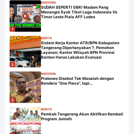
NASIONAL
SUDAH SEPERTI GBK! Madam Pang
Menangis Syok Tiket Laga Indonesia Vs
Timor Leste Piala AFF Ludes
1
BERITA
Sistem Kerja Kantor ATR/BPN Kabupaten
Tangerang Dipertanyakan ?, Pemohon
Layanan: Kantor Wilayah BPN Provinsi
Banten Harus Lakukan Evaluasi
2
NASIONAL
Prabowo Disebut Tak Masalah dengan
Bendera “One Piece”, tapi…
3
BERITA
Pemkab Tangerang Akan Aktifkan Kembali
Program Jumsih