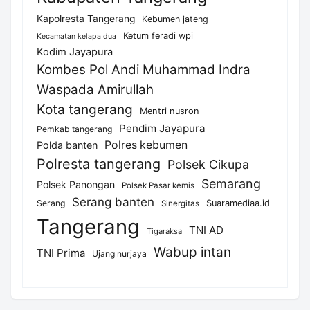
Kapolresta Tangerang
Kebumen jateng
Ketum feradi wpi
Kecamatan kelapa dua
Kodim Jayapura
Kombes Pol Andi Muhammad Indra
Waspada Amirullah
Kota tangerang
Mentri nusron
Pendim Jayapura
Pemkab tangerang
Polres kebumen
Polda banten
Polresta tangerang
Polsek Cikupa
Semarang
Polsek Panongan
Polsek Pasar kemis
Serang banten
Serang
Suaramediaa.id
Sinergitas
Tangerang
TNI AD
Tigaraksa
Wabup intan
TNI Prima
Ujang nurjaya