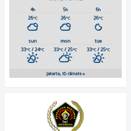
4
5
6
h
h
h
26
26
26
°C
°C
°C
sun
mon
tue
33
/ 24
33
/ 25
33
/ 25
°C
°C
°C
°C
°C
°C
Jakarta, ID
climate ▸