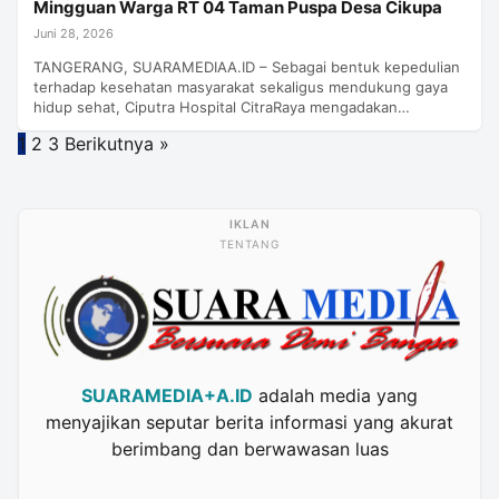
Mingguan Warga RT 04 Taman Puspa Desa Cikupa
Juni 28, 2026
TANGERANG, SUARAMEDIAA.ID – Sebagai bentuk kepedulian
terhadap kesehatan masyarakat sekaligus mendukung gaya
hidup sehat, Ciputra Hospital CitraRaya mengadakan…
Paginasi
1
2
3
Berikutnya »
pos
TENTANG
SUARAMEDIA+A.ID
adalah media yang
menyajikan seputar berita informasi yang akurat
berimbang dan berwawasan luas