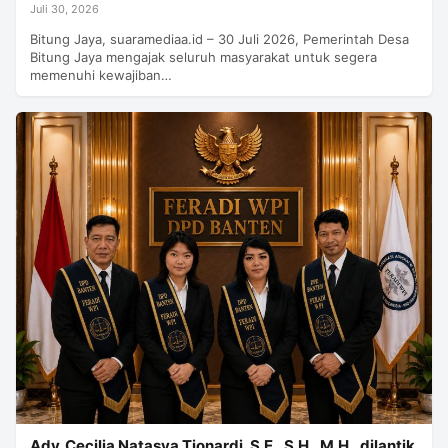
Juli 30, 2026
Bitung Jaya, suaramediaa.id – 30 Juli 2026, Pemerintah Desa
Bitung Jaya mengajak seluruh masyarakat untuk segera
memenuhi kewajiban…
Adv. Cecilia Natasya Tionardi, S.E., S.H., M.H., dilantik