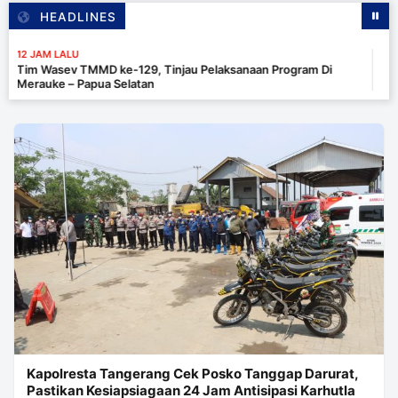
HEADLINES
12 J
TMMD ke-129, Tinjau Pelaksanaan Program Di
Past
Papua Selatan
Inte
Kapolresta Tangerang Cek Posko Tanggap Darurat,
Pastikan Kesiapsiagaan 24 Jam Antisipasi Karhutla