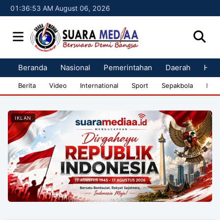
01:36:53 AM August 06, 2026
Beranda
Nasional
Pemerintahan
Daerah
Huk
Berita
Video
International
Sport
Sepakbola
Bisn
IKLAN