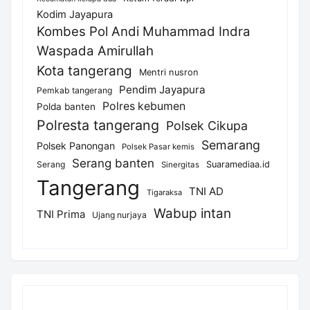
Kodim Jayapura
Kombes Pol Andi Muhammad Indra
Waspada Amirullah
Kota tangerang
Mentri nusron
Pendim Jayapura
Pemkab tangerang
Polres kebumen
Polda banten
Polresta tangerang
Polsek Cikupa
Semarang
Polsek Panongan
Polsek Pasar kemis
Serang banten
Serang
Suaramediaa.id
Sinergitas
Tangerang
TNI AD
Tigaraksa
Wabup intan
TNI Prima
Ujang nurjaya