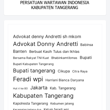
Advokat denny Andretti sh mkom
Advokat Donny Andretti
Babinsa
Banten
Berbuat Kasih Tulus dan Ikhlas
Bupati
Bersama Rakyat TNI Kuat
Bhabinkamtibmas
Bupati Kabupaten Tangerang
Bupati tangerang
Cikupa
Citra Raya
Feradi wpi
Harriani Bianca Daryana
Jakarta
Kab. Tangerang
Hut ri ke 80
Kabupaten Tangerang
Kapolresta Tangerang
Kebumen jateng
Ketum feradi wpi
Kecamatan kelapa dua