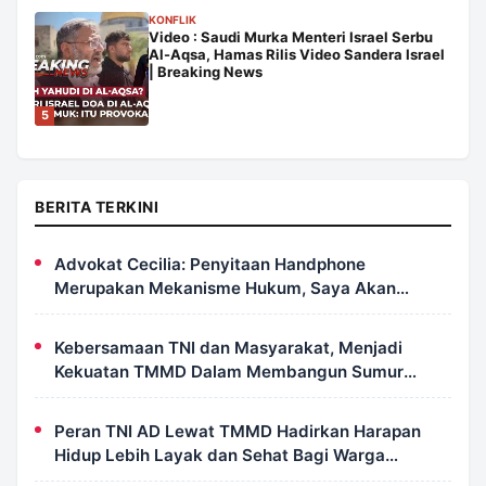
KONFLIK
Video : Saudi Murka Menteri Israel Serbu
Al-Aqsa, Hamas Rilis Video Sandera Israel
| Breaking News
5
BERITA TERKINI
Advokat Cecilia: Penyitaan Handphone
Merupakan Mekanisme Hukum, Saya Akan
Kooperatif Apabila Diminta Penyidik dan Tidak
Perlu Takut
Kebersamaan TNI dan Masyarakat, Menjadi
Kekuatan TMMD Dalam Membangun Sumur
Galian di Wanam
Peran TNI AD Lewat TMMD Hadirkan Harapan
Hidup Lebih Layak dan Sehat Bagi Warga
Kampung Wanam