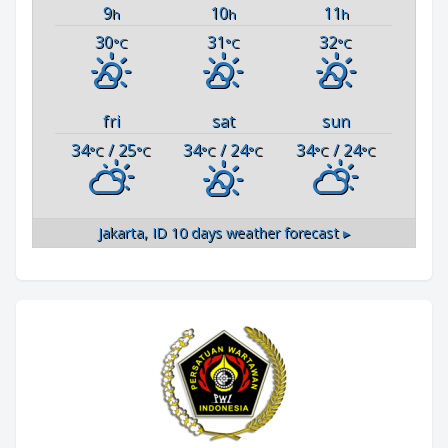
9
10
11
h
h
h
30
31
32
°C
°C
°C
fri
sat
sun
34
/ 25
34
/ 24
34
/ 24
°C
°C
°C
°C
°C
°C
Jakarta, ID
10 days weather forecast ▸