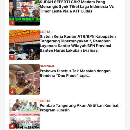
SUDAH SEPERTI GBK! Madam Pang
Menangis Syok Tiket Laga Indonesia Vs
Timor Leste Piala AFF Ludes
1
BERITA
Sistem Kerja Kantor ATR/BPN Kabupaten
Tangerang Dipertanyakan ?, Pemohon
Layanan: Kantor Wilayah BPN Provinsi
Banten Harus Lakukan Evaluasi
2
NASIONAL
Prabowo Disebut Tak Masalah dengan
Bendera “One Piece”, tapi…
3
BERITA
Pemkab Tangerang Akan Aktifkan Kembali
Program Jumsih
4