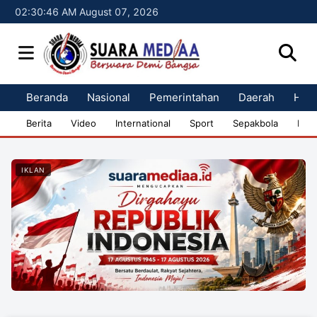
02:30:46 AM August 07, 2026
Beranda
Nasional
Pemerintahan
Daerah
Huk
Berita
Video
International
Sport
Sepakbola
Bisn
IKLAN