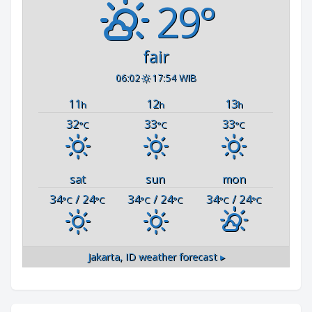
29°
fair
06:02
17:54 WIB
11
12
13
h
h
h
32
33
33
°C
°C
°C
sat
sun
mon
34
/ 24
34
/ 24
34
/ 24
°C
°C
°C
°C
°C
°C
Jakarta, ID
weather forecast ▸