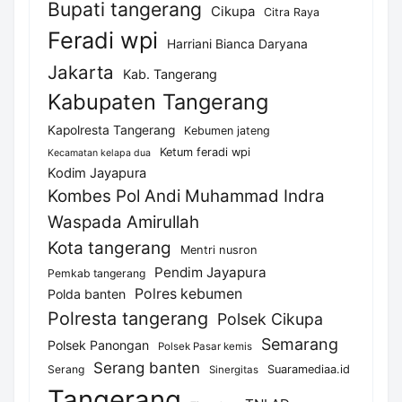
Bupati tangerang
Cikupa
Citra Raya
Feradi wpi
Harriani Bianca Daryana
Jakarta
Kab. Tangerang
Kabupaten Tangerang
Kapolresta Tangerang
Kebumen jateng
Ketum feradi wpi
Kecamatan kelapa dua
Kodim Jayapura
Kombes Pol Andi Muhammad Indra
Waspada Amirullah
Kota tangerang
Mentri nusron
Pendim Jayapura
Pemkab tangerang
Polres kebumen
Polda banten
Polresta tangerang
Polsek Cikupa
Semarang
Polsek Panongan
Polsek Pasar kemis
Serang banten
Serang
Suaramediaa.id
Sinergitas
Tangerang