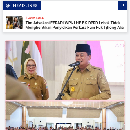
HEADLINES
2 JAM LALU
Tim Advokasi FERADI WPI: LHP BK DPRD Lebak Tidak
Menghentikan Penyidikan Perkara Fam Fuk Tjhong Alias Pak
Uun