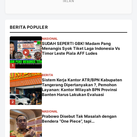
BERITA POPULER
NASIONAL
SUDAH SEPERTI GBK! Madam Pang
Menangis Syok Tiket Laga Indonesia Vs
Timor Leste Piala AFF Ludes
1
BERITA
Sistem Kerja Kantor ATR/BPN Kabupaten
Tangerang Dipertanyakan ?, Pemohon
Layanan: Kantor Wilayah BPN Provinsi
Banten Harus Lakukan Evaluasi
2
NASIONAL
Prabowo Disebut Tak Masalah dengan
Bendera “One Piece”, tapi…