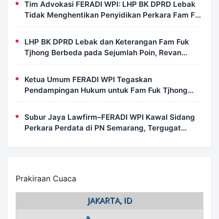
Tim Advokasi FERADI WPI: LHP BK DPRD Lebak
Tidak Menghentikan Penyidikan Perkara Fam Fuk
Tjhong Alias Pak Uun
LHP BK DPRD Lebak dan Keterangan Fam Fuk
Tjhong Berbeda pada Sejumlah Poin, Revan
FERADI WPI: Proses Pembuktian Masih
Berlangsung di Polda Banten
Ketua Umum FERADI WPI Tegaskan
Pendampingan Hukum untuk Fam Fuk Tjhong
Tetap Berjalan, Hormati Proses Penyidikan dan
LHP BK DPRD Lebak
Subur Jaya Lawfirm–FERADI WPI Kawal Sidang
Perkara Perdata di PN Semarang, Tergugat
Kembali Absen, Sidang Ditunda 13 Agustus 2026
Prakiraan Cuaca
JAKARTA, ID