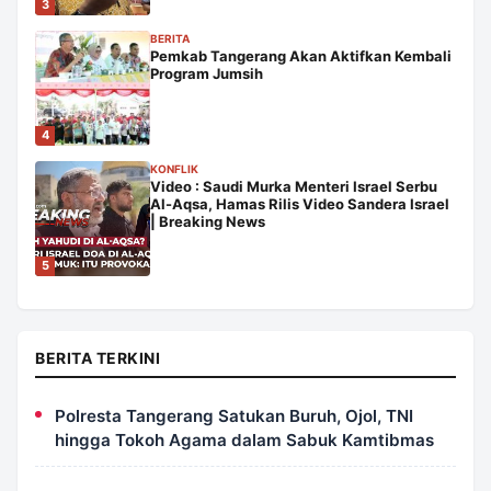
3
BERITA
Pemkab Tangerang Akan Aktifkan Kembali
Program Jumsih
4
KONFLIK
Video : Saudi Murka Menteri Israel Serbu
Al-Aqsa, Hamas Rilis Video Sandera Israel
| Breaking News
5
BERITA TERKINI
Polresta Tangerang Satukan Buruh, Ojol, TNI
hingga Tokoh Agama dalam Sabuk Kamtibmas