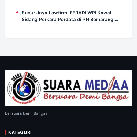
Tjhong Tetap Berjalan, Hormati Proses
Penyidikan dan LHP BK DPRD Lebak
Subur Jaya Lawfirm–FERADI WPI Kawal
Sidang Perkara Perdata di PN Semarang,
Tergugat Kembali Absen, Sidang Ditunda
13 Agustus 2026
Bersuara Demi Bangsa
KATEGORI