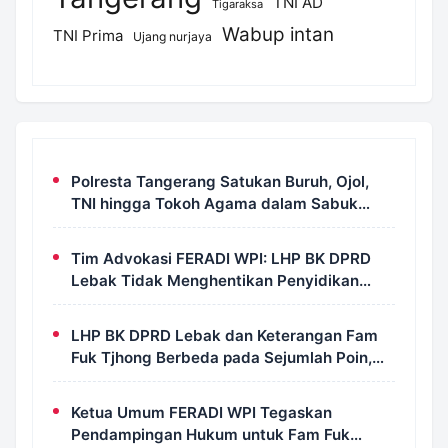
TNI AD
Tigaraksa
Wabup intan
TNI Prima
Ujang nurjaya
Polresta Tangerang Satukan Buruh, Ojol,
TNI hingga Tokoh Agama dalam Sabuk
Kamtibmas
Tim Advokasi FERADI WPI: LHP BK DPRD
Lebak Tidak Menghentikan Penyidikan
Perkara Fam Fuk Tjhong Alias Pak Uun
LHP BK DPRD Lebak dan Keterangan Fam
Fuk Tjhong Berbeda pada Sejumlah Poin,
Revan FERADI WPI: Proses Pembuktian
Masih Berlangsung di Polda Banten
Ketua Umum FERADI WPI Tegaskan
Pendampingan Hukum untuk Fam Fuk