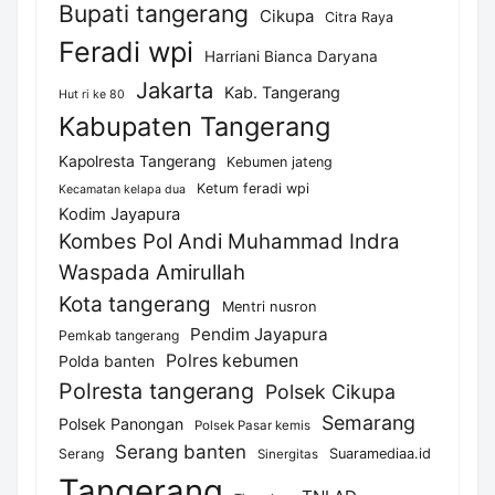
Bupati tangerang
Cikupa
Citra Raya
Feradi wpi
Harriani Bianca Daryana
Jakarta
Kab. Tangerang
Hut ri ke 80
Kabupaten Tangerang
Kapolresta Tangerang
Kebumen jateng
Ketum feradi wpi
Kecamatan kelapa dua
Kodim Jayapura
Kombes Pol Andi Muhammad Indra
Waspada Amirullah
Kota tangerang
Mentri nusron
Pendim Jayapura
Pemkab tangerang
Polres kebumen
Polda banten
Polresta tangerang
Polsek Cikupa
Semarang
Polsek Panongan
Polsek Pasar kemis
Serang banten
Serang
Suaramediaa.id
Sinergitas
Tangerang