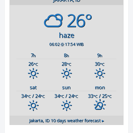
26°
haze
06:02
17:54 WIB
7
8
9
h
h
h
26
28
30
°C
°C
°C
sat
sun
mon
34
/ 24
34
/ 24
33
/ 25
°C
°C
°C
°C
°C
°C
Jakarta, ID
10 days weather forecast ▸