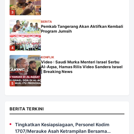
3
BERITA
Pemkab Tangerang Akan Aktifkan Kembali
Program Jumsih
4
KONFLIK
Video : Saudi Murka Menteri Israel Serbu
Al-Aqsa, Hamas Rilis Video Sandera Israel
| Breaking News
5
BERITA TERKINI
Tingkatkan Kesiapsiagaan, Personel Kodim
1707/Merauke Asah Ketrampilan Bersama