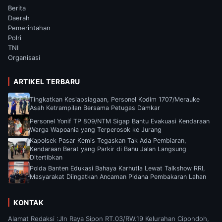
Berita
Daerah
Pemerintahan
Polri
TNI
Organisasi
ARTIKEL TERBARU
Tingkatkan Kesiapsiagaan, Personel Kodim 1707/Merauke
Asah Ketrampilan Bersama Petugas Damkar
Personel Yonif TP 809/NTM Sigap Bantu Evakuasi Kendaraan
Warga Wapoania yang Terperosok ke Jurang
Kapolsek Pasar Kemis Tegaskan Tak Ada Pembiaran,
Kendaraan Berat yang Parkir di Bahu Jalan Langsung
Ditertibkan
Polda Banten Edukasi Bahaya Karhutla Lewat Talkshow RRI,
Masyarakat Diingatkan Ancaman Pidana Pembakaran Lahan
KONTAK
Alamat Redaksi :Jln Raya Sipon RT.03/RW.19 Kelurahan Cipondoh,