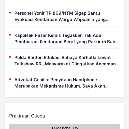
Petugas Damkar
Personel Yonif TP 809/NTM Sigap Bantu
Evakuasi Kendaraan Warga Wapoania yang
Terperosok ke Jurang
Kapolsek Pasar Kemis Tegaskan Tak Ada
Pembiaran, Kendaraan Berat yang Parkir di Bahu
Jalan Langsung Ditertibkan
Polda Banten Edukasi Bahaya Karhutla Lewat
Talkshow RRI, Masyarakat Diingatkan Ancaman
Pidana Pembakaran Lahan
Advokat Cecilia: Penyitaan Handphone
Merupakan Mekanisme Hukum, Saya Akan
Kooperatif Apabila Diminta Penyidik dan Tidak
Perlu Takut
Prakiraan Cuaca
JAKARTA, ID