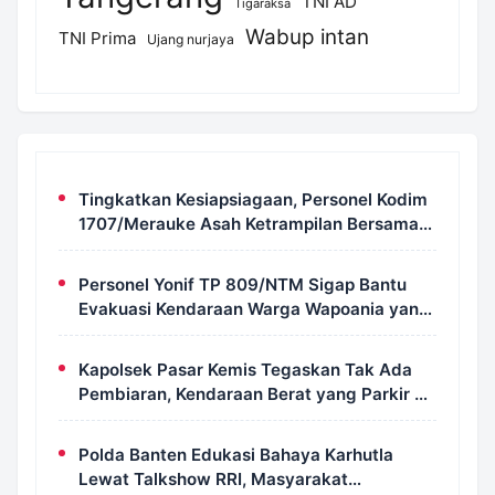
TNI AD
Tigaraksa
Wabup intan
TNI Prima
Ujang nurjaya
Tingkatkan Kesiapsiagaan, Personel Kodim
1707/Merauke Asah Ketrampilan Bersama
Petugas Damkar
Personel Yonif TP 809/NTM Sigap Bantu
Evakuasi Kendaraan Warga Wapoania yang
Terperosok ke Jurang
Kapolsek Pasar Kemis Tegaskan Tak Ada
Pembiaran, Kendaraan Berat yang Parkir di
Bahu Jalan Langsung Ditertibkan
Polda Banten Edukasi Bahaya Karhutla
Lewat Talkshow RRI, Masyarakat