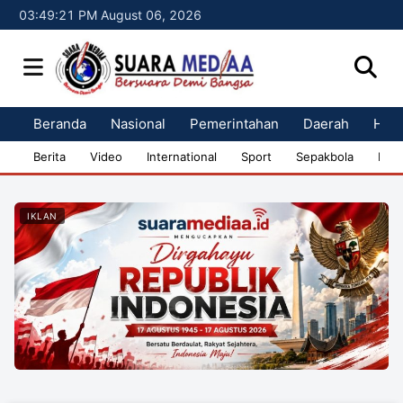
03:49:21 PM August 06, 2026
Beranda
Nasional
Pemerintahan
Daerah
Huk
Berita
Video
International
Sport
Sepakbola
Bisn
IKLAN