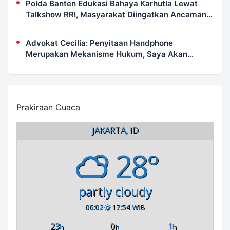
Polda Banten Edukasi Bahaya Karhutla Lewat
Talkshow RRI, Masyarakat Diingatkan Ancaman
Pidana Pembakaran Lahan
Advokat Cecilia: Penyitaan Handphone
Merupakan Mekanisme Hukum, Saya Akan
Kooperatif Apabila Diminta Penyidik dan Tidak
Perlu Takut
Prakiraan Cuaca
JAKARTA, ID
28°
partly cloudy
06:02
17:54 WIB
23
0
1
h
h
h