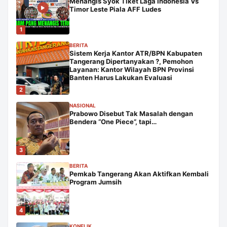
Menangis Syok Tiket Laga Indonesia Vs
Timor Leste Piala AFF Ludes
1
BERITA
Sistem Kerja Kantor ATR/BPN Kabupaten
Tangerang Dipertanyakan ?, Pemohon
Layanan: Kantor Wilayah BPN Provinsi
Banten Harus Lakukan Evaluasi
2
NASIONAL
Prabowo Disebut Tak Masalah dengan
Bendera “One Piece”, tapi…
3
BERITA
Pemkab Tangerang Akan Aktifkan Kembali
Program Jumsih
4
KONFLIK