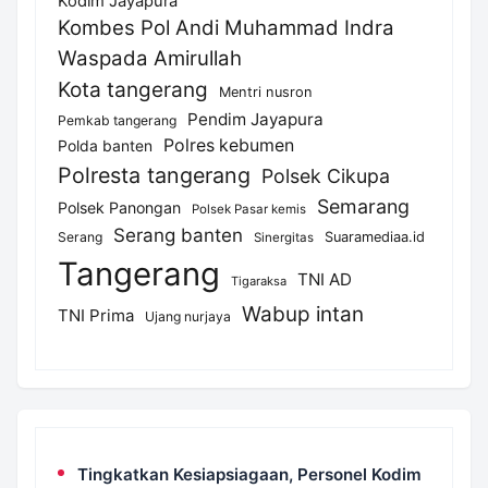
Kodim Jayapura
Kombes Pol Andi Muhammad Indra
Waspada Amirullah
Kota tangerang
Mentri nusron
Pendim Jayapura
Pemkab tangerang
Polres kebumen
Polda banten
Polresta tangerang
Polsek Cikupa
Semarang
Polsek Panongan
Polsek Pasar kemis
Serang banten
Serang
Suaramediaa.id
Sinergitas
Tangerang
TNI AD
Tigaraksa
Wabup intan
TNI Prima
Ujang nurjaya
Tingkatkan Kesiapsiagaan, Personel Kodim