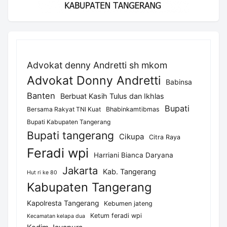
Advokat denny Andretti sh mkom
Advokat Donny Andretti
Babinsa
Banten
Berbuat Kasih Tulus dan Ikhlas
Bupati
Bersama Rakyat TNI Kuat
Bhabinkamtibmas
Bupati Kabupaten Tangerang
Bupati tangerang
Cikupa
Citra Raya
Feradi wpi
Harriani Bianca Daryana
Jakarta
Kab. Tangerang
Hut ri ke 80
Kabupaten Tangerang
Kapolresta Tangerang
Kebumen jateng
Ketum feradi wpi
Kecamatan kelapa dua