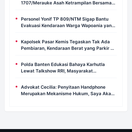
1707/Merauke Asah Ketrampilan Bersama
Petugas Damkar
Personel Yonif TP 809/NTM Sigap Bantu
Evakuasi Kendaraan Warga Wapoania yang
Terperosok ke Jurang
Kapolsek Pasar Kemis Tegaskan Tak Ada
Pembiaran, Kendaraan Berat yang Parkir di
Bahu Jalan Langsung Ditertibkan
Polda Banten Edukasi Bahaya Karhutla
Lewat Talkshow RRI, Masyarakat
Diingatkan Ancaman Pidana Pembakaran
Lahan
Advokat Cecilia: Penyitaan Handphone
Merupakan Mekanisme Hukum, Saya Akan
Kooperatif Apabila Diminta Penyidik dan
Tidak Perlu Takut