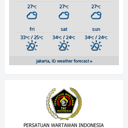
27
27
27
°C
°C
°C
fri
sat
sun
33
/ 25
34
/ 24
34
/ 24
°C
°C
°C
°C
°C
°C
Jakarta, ID
weather forecast ▸