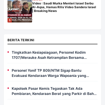
Video : Saudi Murka Menteri Israel Serbu
Al-Aqsa, Hamas Rilis Video Sandera Israel
| Breaking News
5
BERITA TERKINI
Tingkatkan Kesiapsiagaan, Personel Kodim
1707/Merauke Asah Ketrampilan Bersama
Petugas Damkar
Personel Yonif TP 809/NTM Sigap Bantu
Evakuasi Kendaraan Warga Wapoania yang
Terperosok ke Jurang
Kapolsek Pasar Kemis Tegaskan Tak Ada
Pembiaran, Kendaraan Berat yang Parkir di Bahu
Jalan Langsung Ditertibkan