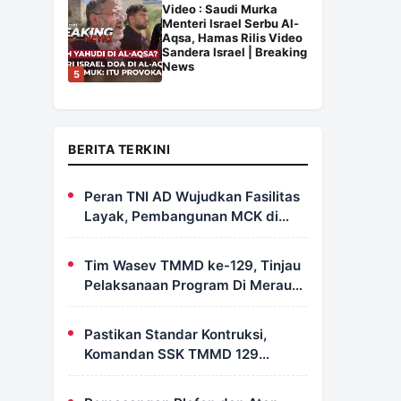
Video : Saudi Murka
Menteri Israel Serbu Al-
Aqsa, Hamas Rilis Video
Sandera Israel | Breaking
News
5
BERITA TERKINI
Peran TNI AD Wujudkan Fasilitas
Layak, Pembangunan MCK di
Dusun Serapu Rampung
Dikerjakan
Tim Wasev TMMD ke-129, Tinjau
Pelaksanaan Program Di Merauke
– Papua Selatan
Pastikan Standar Kontruksi,
Komandan SSK TMMD 129
Intensif Awasi Pembangunan
MCK di Wanam