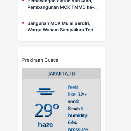
Pemasangan Plafon dan Atap,
Pembangunan MCK TMMD ke-
129 di Kampung Wanam Hampir
Rampung
Bangunan MCK Mulai Berdiri,
Warga Wanam Sampaikan Terima
Kasih Kepada Satgas TMMD
Prakiraan Cuaca
JAKARTA, ID
feels
like: 32
°c
29°
wind:
8
s
km/h
humidity:
64
haze
%
pressure: