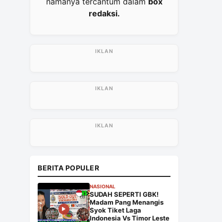
namanya tercantum dalam
box
redaksi.
BERITA POPULER
NASIONAL
SUDAH SEPERTI GBK!
Madam Pang Menangis
Syok Tiket Laga
Indonesia Vs Timor Leste