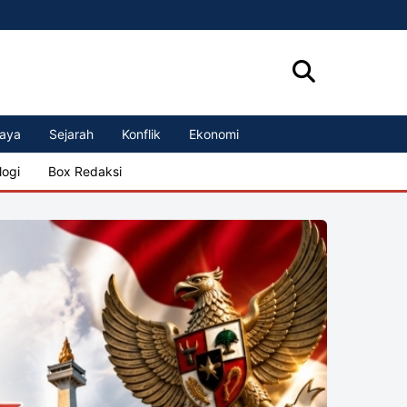
aya
Sejarah
Konflik
Ekonomi
logi
Box Redaksi