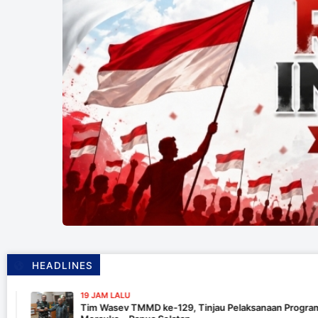
HEADLINES
19 JAM LALU
Tim Wasev TMMD ke-129, Tinjau Pelaksanaan Program Di