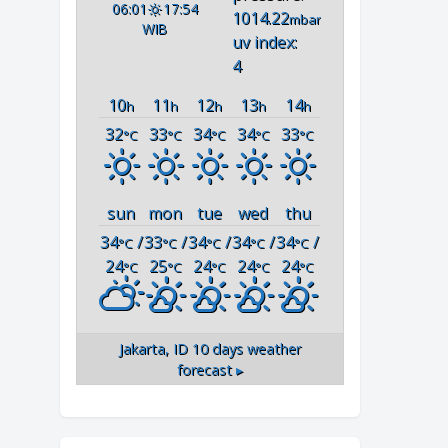
06:01
17:54
1014.22
mbar
WIB
uv index:
4
10
11
12
13
14
h
h
h
h
h
32
33
34
34
33
°C
°C
°C
°C
°C
sun
mon
tue
wed
thu
34
/
33
/
34
/
34
/
34
/
°C
°C
°C
°C
°C
24
25
24
24
24
°C
°C
°C
°C
°C
Jakarta, ID
10 days weather
forecast ▸