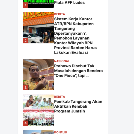
Piala AFF Ludes
1
BERITA
Sistem Kerja Kantor
ATR/BPN Kabupaten
Tangerang
Dipertanyakan ?,
Pemohon Layanan:
2
Kantor Wilayah BPN
Provinsi Banten Harus
Lakukan Evaluasi
NASIONAL
Prabowo Disebut Tak
Masalah dengan Bendera
“One Piece”, tapi…
3
BERITA
Pemkab Tangerang Akan
Aktifkan Kembali
Program Jumsih
4
KONFLIK