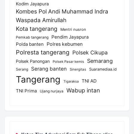
Kodim Jayapura
Kombes Pol Andi Muhammad Indra
Waspada Amirullah
Kota tangerang
Mentri nusron
Pendim Jayapura
Pemkab tangerang
Polda banten
Polres kebumen
Polresta tangerang
Polsek Cikupa
Semarang
Polsek Panongan
Polsek Pasar kemis
Serang banten
Serang
Suaramediaa.id
Sinergitas
Tangerang
TNI AD
Tigaraksa
Wabup intan
TNI Prima
Ujang nurjaya