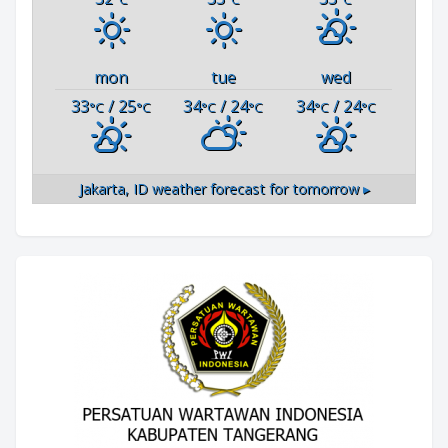
mon
tue
wed
33
/ 25
34
/ 24
34
/ 24
°C
°C
°C
°C
°C
°C
Jakarta, ID
weather forecast for tomorrow ▸