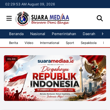
02:29:53 AM August 09, 2026
Beranda
Nasional
Pemerintahan
Daerah
Huk
Berita
Video
International
Sport
Sepakbola
Bisn
IKLAN