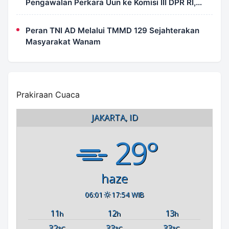
Pengawalan Perkara Uun ke Komisi III DPR RI,
LPSK, Kompolnas dan Propam
Peran TNI AD Melalui TMMD 129 Sejahterakan
Masyarakat Wanam
Prakiraan Cuaca
JAKARTA, ID
29°
haze
06:01
17:54 WIB
11
12
13
h
h
h
32
33
33
°C
°C
°C