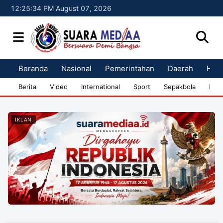
12:25:34 PM August 07, 2026
Beranda
Nasional
Pemerintahan
Daerah
Huk
Berita
Video
International
Sport
Sepakbola
Bisn
IKLAN