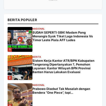
BERITA POPULER
NASIONAL
SUDAH SEPERTI GBK! Madam Pang
Menangis Syok Tiket Laga Indonesia Vs
Timor Leste Piala AFF Ludes
1
BERITA
Sistem Kerja Kantor ATR/BPN Kabupaten
Tangerang Dipertanyakan ?, Pemohon
Layanan: Kantor Wilayah BPN Provinsi
Banten Harus Lakukan Evaluasi
2
NASIONAL
Prabowo Disebut Tak Masalah dengan
Bendera “One Piece”, tapi…
3