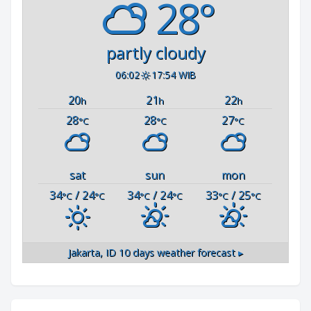
28°
partly cloudy
06:02
17:54 WIB
20
21
22
h
h
h
28
28
27
°C
°C
°C
sat
sun
mon
34
/ 24
34
/ 24
33
/ 25
°C
°C
°C
°C
°C
°C
Jakarta, ID
10 days weather forecast ▸