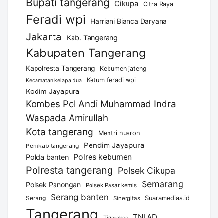
Bupati tangerang
Cikupa
Citra Raya
Feradi wpi
Harriani Bianca Daryana
Jakarta
Kab. Tangerang
Kabupaten Tangerang
Kapolresta Tangerang
Kebumen jateng
Ketum feradi wpi
Kecamatan kelapa dua
Kodim Jayapura
Kombes Pol Andi Muhammad Indra
Waspada Amirullah
Kota tangerang
Mentri nusron
Pendim Jayapura
Pemkab tangerang
Polres kebumen
Polda banten
Polresta tangerang
Polsek Cikupa
Semarang
Polsek Panongan
Polsek Pasar kemis
Serang banten
Serang
Suaramediaa.id
Sinergitas
Tangerang
TNI AD
Tigaraksa