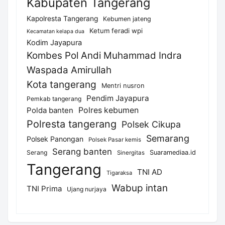
Kabupaten Tangerang
Kapolresta Tangerang
Kebumen jateng
Ketum feradi wpi
Kecamatan kelapa dua
Kodim Jayapura
Kombes Pol Andi Muhammad Indra
Waspada Amirullah
Kota tangerang
Mentri nusron
Pendim Jayapura
Pemkab tangerang
Polda banten
Polres kebumen
Polresta tangerang
Polsek Cikupa
Semarang
Polsek Panongan
Polsek Pasar kemis
Serang banten
Serang
Suaramediaa.id
Sinergitas
Tangerang
TNI AD
Tigaraksa
Wabup intan
TNI Prima
Ujang nurjaya