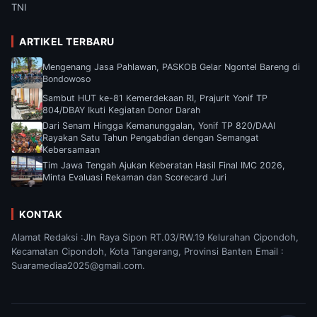
TNI
ARTIKEL TERBARU
Mengenang Jasa Pahlawan, PASKOB Gelar Ngontel Bareng di
Bondowoso
Sambut HUT ke-81 Kemerdekaan RI, Prajurit Yonif TP
804/DBAY Ikuti Kegiatan Donor Darah
Dari Senam Hingga Kemanunggalan, Yonif TP 820/DAAI
Rayakan Satu Tahun Pengabdian dengan Semangat
Kebersamaan
Tim Jawa Tengah Ajukan Keberatan Hasil Final IMC 2026,
Minta Evaluasi Rekaman dan Scorecard Juri
KONTAK
Alamat Redaksi :Jln Raya Sipon RT.03/RW.19 Kelurahan Cipondoh,
Kecamatan Cipondoh, Kota Tangerang, Provinsi Banten Email :
Suaramediaa2025@gmail.com.