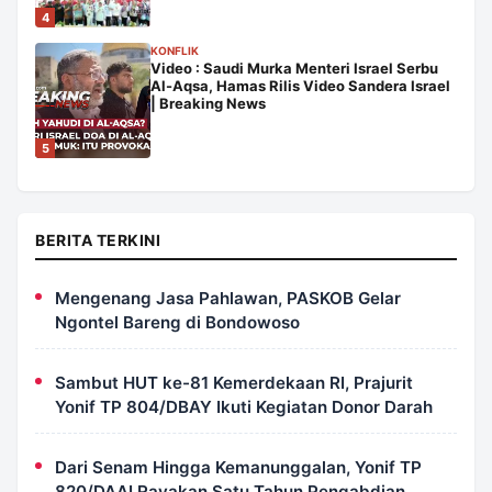
4
KONFLIK
Video : Saudi Murka Menteri Israel Serbu
Al-Aqsa, Hamas Rilis Video Sandera Israel
| Breaking News
5
BERITA TERKINI
Mengenang Jasa Pahlawan, PASKOB Gelar
Ngontel Bareng di Bondowoso
Sambut HUT ke-81 Kemerdekaan RI, Prajurit
Yonif TP 804/DBAY Ikuti Kegiatan Donor Darah
Dari Senam Hingga Kemanunggalan, Yonif TP
820/DAAI Rayakan Satu Tahun Pengabdian