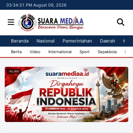
03:34:32 PM August 09, 2026
Beranda
Nasional
Pemerintahan
Daerah
Huk
Berita
Video
International
Sport
Sepakbola
Bisn
IKLAN