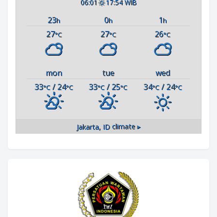
06:01
17:54 WIB
23
0
1
h
h
h
27
27
26
°C
°C
°C
mon
tue
wed
33
/ 24
33
/ 25
34
/ 24
°C
°C
°C
°C
°C
°C
Jakarta, ID
climate ▸