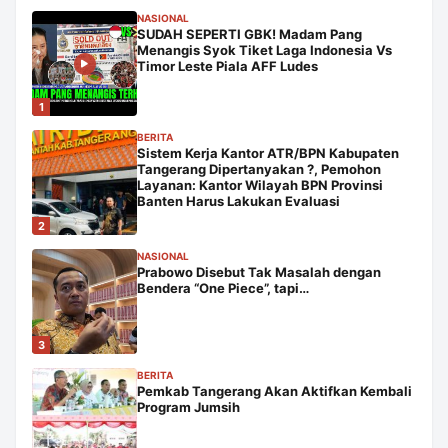
NASIONAL
SUDAH SEPERTI GBK! Madam Pang
Menangis Syok Tiket Laga Indonesia Vs
Timor Leste Piala AFF Ludes
1
BERITA
Sistem Kerja Kantor ATR/BPN Kabupaten
Tangerang Dipertanyakan ?, Pemohon
Layanan: Kantor Wilayah BPN Provinsi
Banten Harus Lakukan Evaluasi
2
NASIONAL
Prabowo Disebut Tak Masalah dengan
Bendera “One Piece”, tapi…
3
BERITA
Pemkab Tangerang Akan Aktifkan Kembali
Program Jumsih