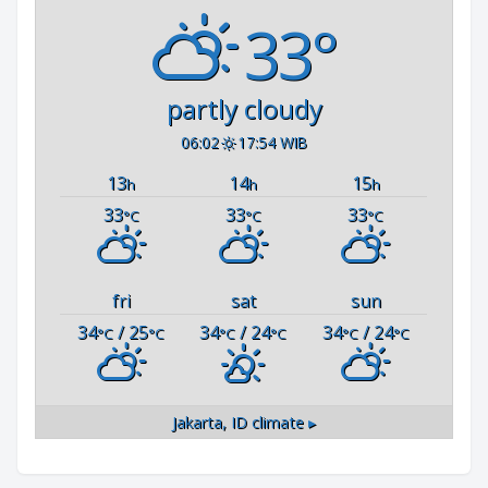
33°
partly cloudy
06:02
17:54 WIB
13
14
15
h
h
h
33
33
33
°C
°C
°C
fri
sat
sun
34
/ 25
34
/ 24
34
/ 24
°C
°C
°C
°C
°C
°C
Jakarta, ID
climate ▸