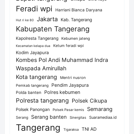
Feradi wpi
Harriani Bianca Daryana
Jakarta
Kab. Tangerang
Hut ri ke 80
Kabupaten Tangerang
Kapolresta Tangerang
Kebumen jateng
Ketum feradi wpi
Kecamatan kelapa dua
Kodim Jayapura
Kombes Pol Andi Muhammad Indra
Waspada Amirullah
Kota tangerang
Mentri nusron
Pendim Jayapura
Pemkab tangerang
Polres kebumen
Polda banten
Polresta tangerang
Polsek Cikupa
Semarang
Polsek Panongan
Polsek Pasar kemis
Serang banten
Serang
Suaramediaa.id
Sinergitas
Tangerang
TNI AD
Tigaraksa