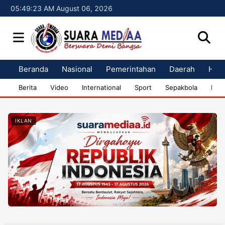
05:49:23 AM August 06, 2026
Beranda
Nasional
Pemerintahan
Daerah
Huk
Berita
Video
International
Sport
Sepakbola
Bisn
IKLAN