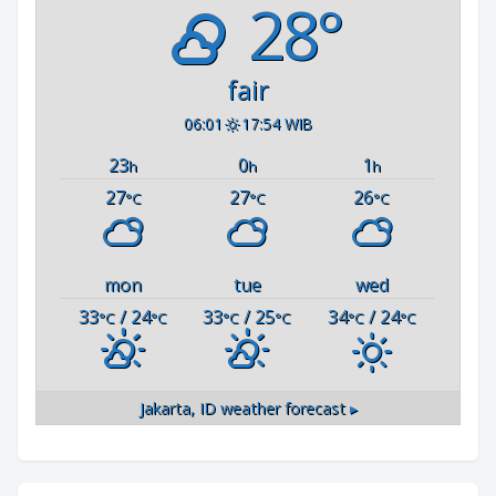
28°
fair
06:01
17:54 WIB
23
0
1
h
h
h
27
27
26
°C
°C
°C
mon
tue
wed
33
/ 24
33
/ 25
34
/ 24
°C
°C
°C
°C
°C
°C
Jakarta, ID
weather forecast ▸