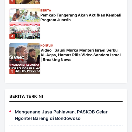
3
BERITA
Pemkab Tangerang Akan Aktifkan Kembali
Program Jumsih
4
KONFLIK
Video : Saudi Murka Menteri Israel Serbu
Al-Aqsa, Hamas Rilis Video Sandera Israel
| Breaking News
5
BERITA TERKINI
Mengenang Jasa Pahlawan, PASKOB Gelar
Ngontel Bareng di Bondowoso