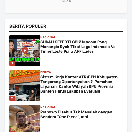
BERITA POPULER
NASIONAL
SUDAH SEPERTI GBK! Madam Pang
Menangis Syok Tiket Laga Indonesia Vs
Timor Leste Piala AFF Ludes
1
BERITA
Sistem Kerja Kantor ATR/BPN Kabupaten
Tangerang Dipertanyakan ?, Pemohon
Layanan: Kantor Wilayah BPN Provinsi
Banten Harus Lakukan Evaluasi
2
NASIONAL
Prabowo Disebut Tak Masalah dengan
Bendera “One Piece”, tapi…