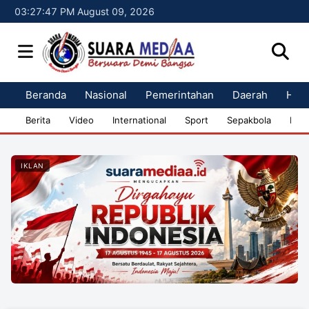
03:27:48 PM August 09, 2026
Beranda
Nasional
Pemerintahan
Daerah
Huk
Berita
Video
International
Sport
Sepakbola
Bisn
IKLAN