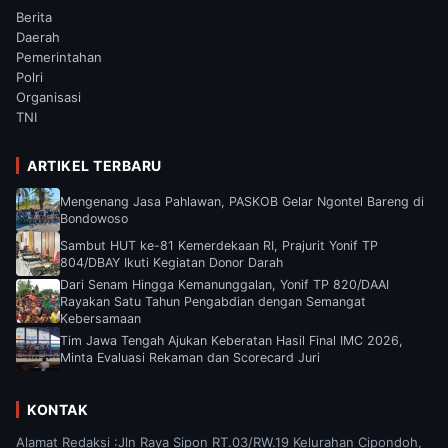
Berita
Daerah
Pemerintahan
Polri
Organisasi
TNI
ARTIKEL TERBARU
Mengenang Jasa Pahlawan, PASKOB Gelar Ngontel Bareng di
Bondowoso
Sambut HUT ke-81 Kemerdekaan RI, Prajurit Yonif TP
804/DBAY Ikuti Kegiatan Donor Darah
Dari Senam Hingga Kemanunggalan, Yonif TP 820/DAAI
Rayakan Satu Tahun Pengabdian dengan Semangat
Kebersamaan
Tim Jawa Tengah Ajukan Keberatan Hasil Final IMC 2026,
Minta Evaluasi Rekaman dan Scorecard Juri
KONTAK
Alamat Redaksi :Jln Raya Sipon RT.03/RW.19 Kelurahan Cipondoh,