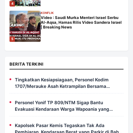
4
KONFLIK
Video : Saudi Murka Menteri Israel Serbu
Al-Aqsa, Hamas Rilis Video Sandera Israel
| Breaking News
5
BERITA TERKINI
Tingkatkan Kesiapsiagaan, Personel Kodim
1707/Merauke Asah Ketrampilan Bersama
Petugas Damkar
Personel Yonif TP 809/NTM Sigap Bantu
Evakuasi Kendaraan Warga Wapoania yang
Terperosok ke Jurang
Kapolsek Pasar Kemis Tegaskan Tak Ada
Pembiaran, Kendaraan Berat yang Parkir di Bahu