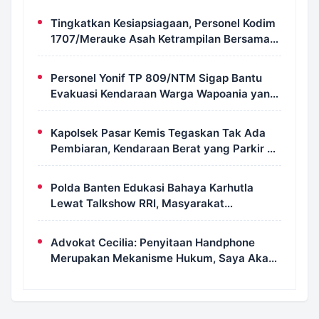
Tingkatkan Kesiapsiagaan, Personel Kodim
1707/Merauke Asah Ketrampilan Bersama
Petugas Damkar
Personel Yonif TP 809/NTM Sigap Bantu
Evakuasi Kendaraan Warga Wapoania yang
Terperosok ke Jurang
Kapolsek Pasar Kemis Tegaskan Tak Ada
Pembiaran, Kendaraan Berat yang Parkir di
Bahu Jalan Langsung Ditertibkan
Polda Banten Edukasi Bahaya Karhutla
Lewat Talkshow RRI, Masyarakat
Diingatkan Ancaman Pidana Pembakaran
Lahan
Advokat Cecilia: Penyitaan Handphone
Merupakan Mekanisme Hukum, Saya Akan
Kooperatif Apabila Diminta Penyidik dan
Tidak Perlu Takut