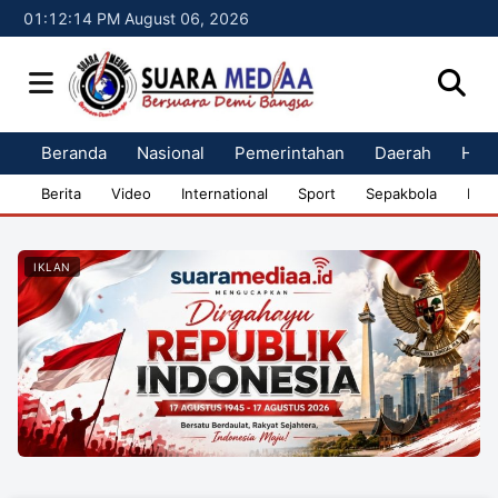
01:12:14 PM August 06, 2026
Beranda
Nasional
Pemerintahan
Daerah
Huk
Berita
Video
International
Sport
Sepakbola
Bisn
IKLAN