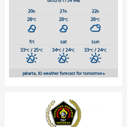
06:02
17:54 WIB
20
21
22
h
h
h
28
28
28
°C
°C
°C
fri
sat
sun
33
/ 25
34
/ 24
33
/ 24
°C
°C
°C
°C
°C
°C
Jakarta, ID
weather forecast for tomorrow ▸