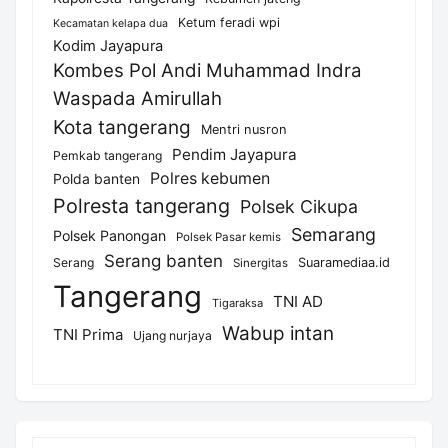
Ketum feradi wpi
Kecamatan kelapa dua
Kodim Jayapura
Kombes Pol Andi Muhammad Indra
Waspada Amirullah
Kota tangerang
Mentri nusron
Pendim Jayapura
Pemkab tangerang
Polres kebumen
Polda banten
Polresta tangerang
Polsek Cikupa
Semarang
Polsek Panongan
Polsek Pasar kemis
Serang banten
Serang
Suaramediaa.id
Sinergitas
Tangerang
TNI AD
Tigaraksa
Wabup intan
TNI Prima
Ujang nurjaya