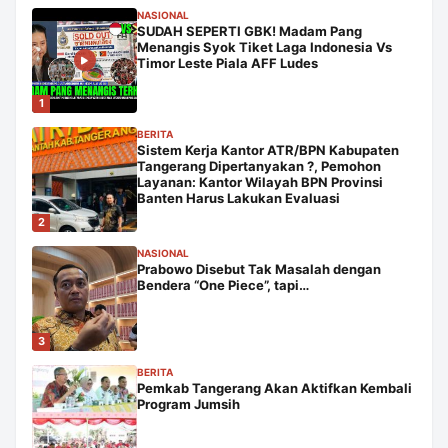
NASIONAL
SUDAH SEPERTI GBK! Madam Pang
Menangis Syok Tiket Laga Indonesia Vs
Timor Leste Piala AFF Ludes
1
BERITA
Sistem Kerja Kantor ATR/BPN Kabupaten
Tangerang Dipertanyakan ?, Pemohon
Layanan: Kantor Wilayah BPN Provinsi
Banten Harus Lakukan Evaluasi
2
NASIONAL
Prabowo Disebut Tak Masalah dengan
Bendera “One Piece”, tapi…
3
BERITA
Pemkab Tangerang Akan Aktifkan Kembali
Program Jumsih