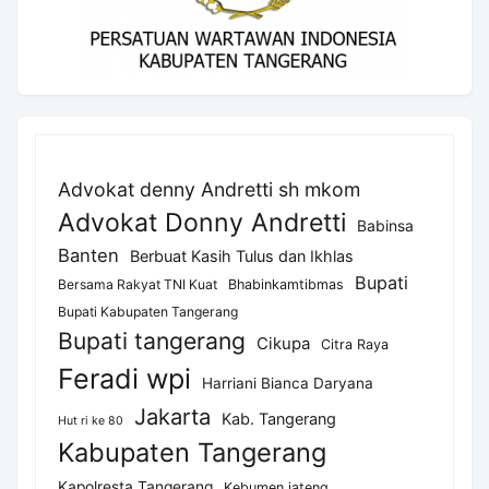
Advokat denny Andretti sh mkom
Advokat Donny Andretti
Babinsa
Banten
Berbuat Kasih Tulus dan Ikhlas
Bupati
Bersama Rakyat TNI Kuat
Bhabinkamtibmas
Bupati Kabupaten Tangerang
Bupati tangerang
Cikupa
Citra Raya
Feradi wpi
Harriani Bianca Daryana
Jakarta
Kab. Tangerang
Hut ri ke 80
Kabupaten Tangerang
Kapolresta Tangerang
Kebumen jateng