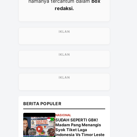
namanya tercantum dalam
box
redaksi.
BERITA POPULER
NASIONAL
SUDAH SEPERTI GBK!
Madam Pang Menangis
Syok Tiket Laga
Indonesia Vs Timor Leste