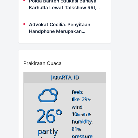
Polda Banten Edukasi Bahaya
Karhutla Lewat Talkshow RRI,
Masyarakat Diingatkan Ancaman
Pidana Pembakaran Lahan
Advokat Cecilia: Penyitaan
Handphone Merupakan
Mekanisme Hukum, Saya Akan
Kooperatif Apabila Diminta
Penyidik dan Tidak Perlu Takut
Prakiraan Cuaca
JAKARTA, ID
feels
like: 29
°c
26°
wind:
10
e
km/h
humidity:
81
partly
%
pressure: