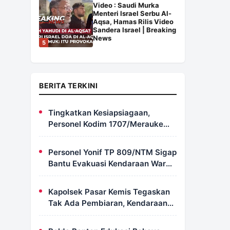
Video : Saudi Murka
Menteri Israel Serbu Al-
Aqsa, Hamas Rilis Video
Sandera Israel | Breaking
News
5
BERITA TERKINI
Tingkatkan Kesiapsiagaan,
Personel Kodim 1707/Merauke
Asah Ketrampilan Bersama
Petugas Damkar
Personel Yonif TP 809/NTM Sigap
Bantu Evakuasi Kendaraan Warga
Wapoania yang Terperosok ke
Jurang
Kapolsek Pasar Kemis Tegaskan
Tak Ada Pembiaran, Kendaraan
Berat yang Parkir di Bahu Jalan
Langsung Ditertibkan