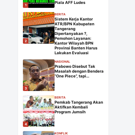
Piala AFF Ludes
1
BERITA
Sistem Kerja Kantor
ATR/BPN Kabupaten
Tangerang
Dipertanyakan ?,
Pemohon Layanan:
2
Kantor Wilayah BPN
Provinsi Banten Harus
Lakukan Evaluasi
NASIONAL
Prabowo Disebut Tak
Masalah dengan Bendera
“One Piece”, tapi…
3
BERITA
Pemkab Tangerang Akan
Aktifkan Kembali
Program Jumsih
4
KONFLIK