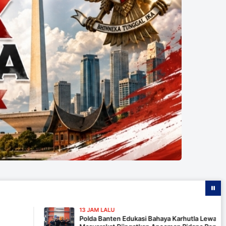
13 JAM LALU
Polda Banten Edukasi Bahaya Karhutla Lewat Talkshow RRI,