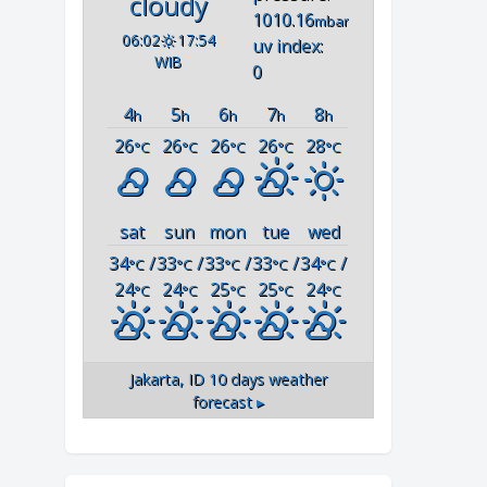
cloudy
1010.16
mbar
06:02
17:54
uv index:
WIB
0
4
5
6
7
8
h
h
h
h
h
26
26
26
26
28
°C
°C
°C
°C
°C
sat
sun
mon
tue
wed
34
/
33
/
33
/
33
/
34
/
°C
°C
°C
°C
°C
24
24
25
25
24
°C
°C
°C
°C
°C
Jakarta, ID
10 days weather
forecast ▸