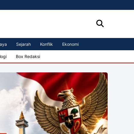
aya
Sejarah
Konflik
Ekonomi
logi
Box Redaksi