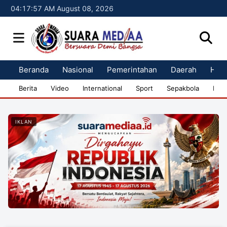
04:17:57 AM August 08, 2026
Beranda
Nasional
Pemerintahan
Daerah
Huk
Berita
Video
International
Sport
Sepakbola
Bisn
IKLAN