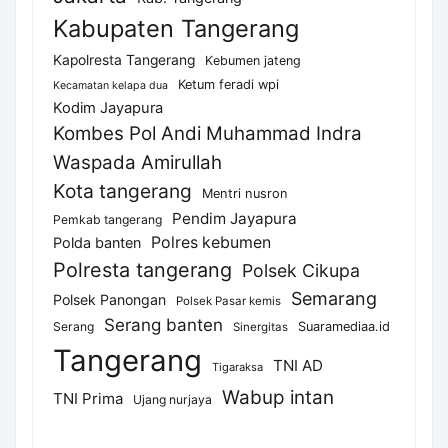
Kabupaten Tangerang
Kapolresta Tangerang
Kebumen jateng
Ketum feradi wpi
Kecamatan kelapa dua
Kodim Jayapura
Kombes Pol Andi Muhammad Indra
Waspada Amirullah
Kota tangerang
Mentri nusron
Pendim Jayapura
Pemkab tangerang
Polres kebumen
Polda banten
Polresta tangerang
Polsek Cikupa
Semarang
Polsek Panongan
Polsek Pasar kemis
Serang banten
Serang
Suaramediaa.id
Sinergitas
Tangerang
TNI AD
Tigaraksa
Wabup intan
TNI Prima
Ujang nurjaya