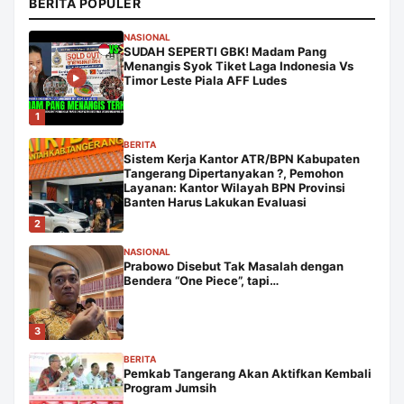
BERITA POPULER
NASIONAL
SUDAH SEPERTI GBK! Madam Pang
Menangis Syok Tiket Laga Indonesia Vs
Timor Leste Piala AFF Ludes
1
BERITA
Sistem Kerja Kantor ATR/BPN Kabupaten
Tangerang Dipertanyakan ?, Pemohon
Layanan: Kantor Wilayah BPN Provinsi
Banten Harus Lakukan Evaluasi
2
NASIONAL
Prabowo Disebut Tak Masalah dengan
Bendera “One Piece”, tapi…
3
BERITA
Pemkab Tangerang Akan Aktifkan Kembali
Program Jumsih