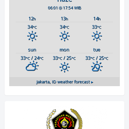
06:01
17:54 WIB
12
13
14
h
h
h
34
34
33
°C
°C
°C
sun
mon
tue
33
/ 24
33
/ 25
33
/ 25
°C
°C
°C
°C
°C
°C
Jakarta, ID
weather forecast ▸