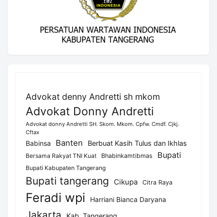
Advokat denny Andretti sh mkom
Advokat Donny Andretti
Advokat donny Andretti SH. Skom. Mkom. Cpfw. Cmdf. Cjkj.
Cftax
Banten
Berbuat Kasih Tulus dan Ikhlas
Babinsa
Bupati
Bersama Rakyat TNI Kuat
Bhabinkamtibmas
Bupati Kabupaten Tangerang
Bupati tangerang
Cikupa
Citra Raya
Feradi wpi
Harriani Bianca Daryana
Jakarta
Kab. Tangerang