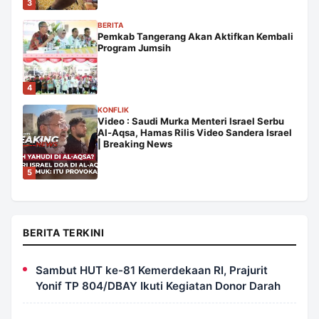
3
BERITA
Pemkab Tangerang Akan Aktifkan Kembali
Program Jumsih
4
KONFLIK
Video : Saudi Murka Menteri Israel Serbu
Al-Aqsa, Hamas Rilis Video Sandera Israel
| Breaking News
5
BERITA TERKINI
Sambut HUT ke-81 Kemerdekaan RI, Prajurit
Yonif TP 804/DBAY Ikuti Kegiatan Donor Darah