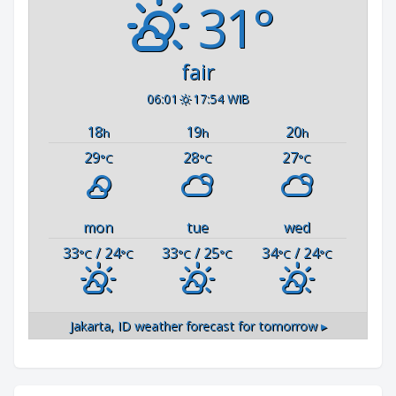
31°
fair
06:01
17:54 WIB
18
19
20
h
h
h
29
28
27
°C
°C
°C
mon
tue
wed
33
/ 24
33
/ 25
34
/ 24
°C
°C
°C
°C
°C
°C
Jakarta, ID
weather forecast for tomorrow ▸