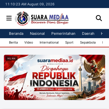
11:10:24 AM August 09, 2026
Beranda
Nasional
Pemerintahan
Daerah
Huk
Berita
Video
International
Sport
Sepakbola
Bisn
IKLAN