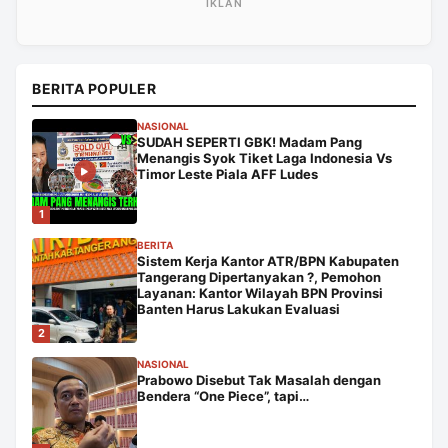
BERITA POPULER
NASIONAL
SUDAH SEPERTI GBK! Madam Pang
Menangis Syok Tiket Laga Indonesia Vs
Timor Leste Piala AFF Ludes
1
BERITA
Sistem Kerja Kantor ATR/BPN Kabupaten
Tangerang Dipertanyakan ?, Pemohon
Layanan: Kantor Wilayah BPN Provinsi
Banten Harus Lakukan Evaluasi
2
NASIONAL
Prabowo Disebut Tak Masalah dengan
Bendera “One Piece”, tapi…