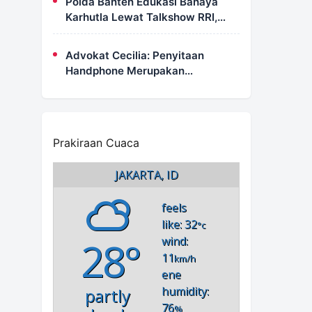
Polda Banten Edukasi Bahaya
Karhutla Lewat Talkshow RRI,
Masyarakat Diingatkan Ancaman
Pidana Pembakaran Lahan
Advokat Cecilia: Penyitaan
Handphone Merupakan
Mekanisme Hukum, Saya Akan
Kooperatif Apabila Diminta
Penyidik dan Tidak Perlu Takut
Prakiraan Cuaca
JAKARTA, ID
feels
like: 32
°c
28°
wind:
11
km/h
ene
humidity:
partly
76
%