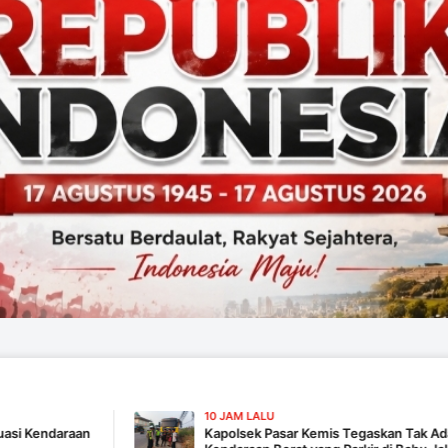
10 JAM LALU
aan
Kapolsek Pasar Kemis Tegaskan Tak Ada Pembiaran