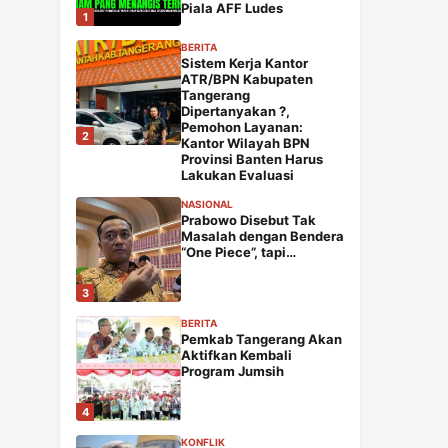
Piala AFF Ludes
1
BERITA
Sistem Kerja Kantor
ATR/BPN Kabupaten
Tangerang
Dipertanyakan ?,
Pemohon Layanan:
2
Kantor Wilayah BPN
Provinsi Banten Harus
Lakukan Evaluasi
NASIONAL
Prabowo Disebut Tak
Masalah dengan Bendera
“One Piece”, tapi…
3
BERITA
Pemkab Tangerang Akan
Aktifkan Kembali
Program Jumsih
4
KONFLIK