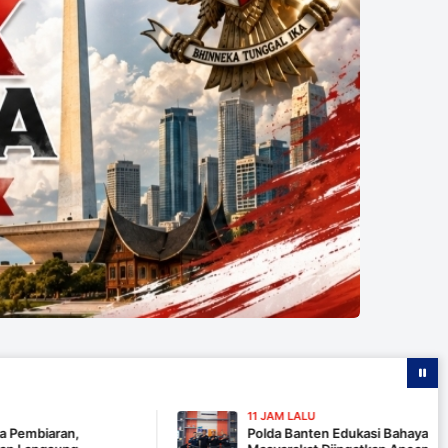
11 JAM LALU
,
Polda Banten Edukasi Bahaya Karhutla Lewat