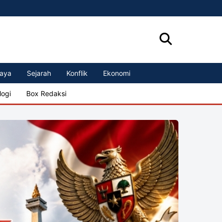
aya
Sejarah
Konflik
Ekonomi
logi
Box Redaksi