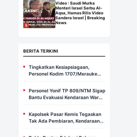
Video : Saudi Murka
Menteri Israel Serbu Al-
Aqsa, Hamas Rilis Video
Sandera Israel | Breaking
News
5
BERITA TERKINI
Tingkatkan Kesiapsiagaan,
Personel Kodim 1707/Merauke
Asah Ketrampilan Bersama
Petugas Damkar
Personel Yonif TP 809/NTM Sigap
Bantu Evakuasi Kendaraan Warga
Wapoania yang Terperosok ke
Jurang
Kapolsek Pasar Kemis Tegaskan
Tak Ada Pembiaran, Kendaraan
Berat yang Parkir di Bahu Jalan
Langsung Ditertibkan