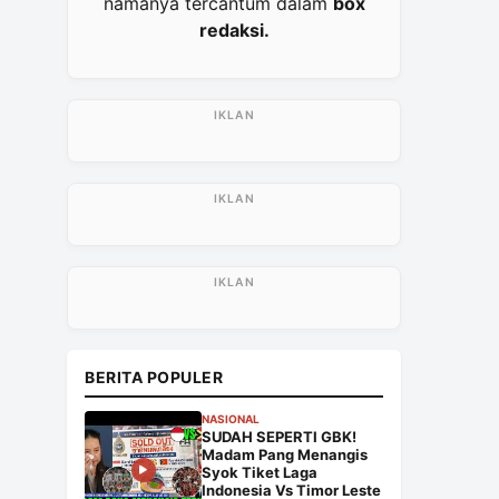
namanya tercantum dalam
box
redaksi.
BERITA POPULER
NASIONAL
SUDAH SEPERTI GBK!
Madam Pang Menangis
Syok Tiket Laga
Indonesia Vs Timor Leste