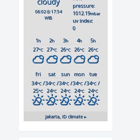
cloudy
pressure:
06:02
17:54
1012.19
mbar
WIB
uv index:
0
1
2
3
4
5
h
h
h
h
h
27
27
26
26
26
°C
°C
°C
°C
°C
fri
sat
sun
mon
tue
34
/
34
/
34
/
34
/
34
/
°C
°C
°C
°C
°C
25
24
24
24
24
°C
°C
°C
°C
°C
Jakarta, ID
climate ▸