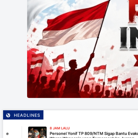
HEADLINES
8 JAM LALU
Personel Yonif TP 809/NTM Sigap Bantu Evakuasi Kendar