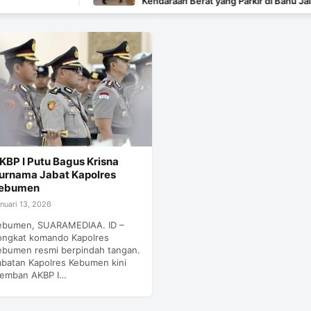
Kendaraan Berat yang Parkir di Bahu Jalan Langsun
Ditertibkan
KBP I Putu Bagus Krisna
urnama Jabat Kapolres
ebumen
nuari 13, 2026
ebumen, SUARAMEDIAA. ID –
ongkat komando Kapolres
ebumen resmi berpindah tangan.
abatan Kapolres Kebumen kini
iemban AKBP I…