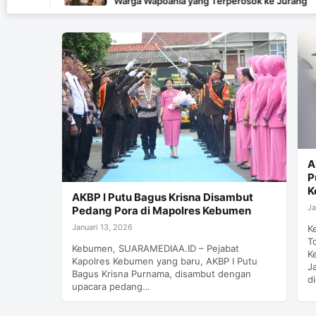
Warga Wapoania yang Terperosok ke Jurang
A
P
K
AKBP I Putu Bagus Krisna Disambut
Ja
Pedang Pora di Mapolres Kebumen
Januari 13, 2026
K
T
Kebumen, SUARAMEDIAA.ID – Pejabat
K
Kapolres Kebumen yang baru, AKBP I Putu
J
Bagus Krisna Purnama, disambut dengan
d
upacara pedang…