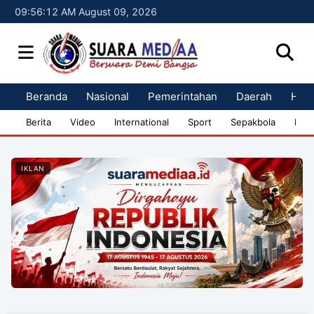
09:56:13 AM August 09, 2026
Beranda
Nasional
Pemerintahan
Daerah
Huk
Berita
Video
International
Sport
Sepakbola
Bisn
IKLAN