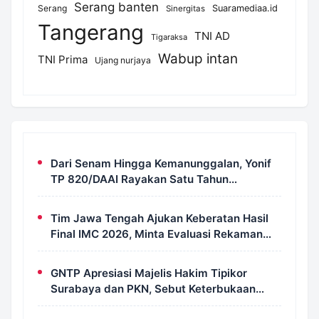
Serang banten
Serang
Suaramediaa.id
Sinergitas
Tangerang
TNI AD
Tigaraksa
Wabup intan
TNI Prima
Ujang nurjaya
Dari Senam Hingga Kemanunggalan, Yonif
TP 820/DAAI Rayakan Satu Tahun
Pengabdian dengan Semangat
Kebersamaan
Tim Jawa Tengah Ajukan Keberatan Hasil
Final IMC 2026, Minta Evaluasi Rekaman
dan Scorecard Juri
GNTP Apresiasi Majelis Hakim Tipikor
Surabaya dan PKN, Sebut Keterbukaan
Informasi Jadi Instrumen Pengawasan