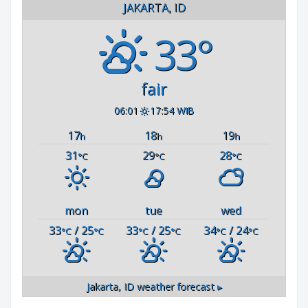
JAKARTA, ID
33°
fair
06:01
17:54 WIB
17
18
19
h
h
h
31
29
28
°C
°C
°C
mon
tue
wed
33
/ 25
33
/ 25
34
/ 24
°C
°C
°C
°C
°C
°C
Jakarta, ID
weather forecast ▸