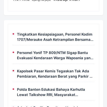
Tingkatkan Kesiapsiagaan, Personel Kodim
1707/Merauke Asah Ketrampilan Bersama
Petugas Damkar
Personel Yonif TP 809/NTM Sigap Bantu
Evakuasi Kendaraan Warga Wapoania yang
Terperosok ke Jurang
Kapolsek Pasar Kemis Tegaskan Tak Ada
Pembiaran, Kendaraan Berat yang Parkir di
Bahu Jalan Langsung Ditertibkan
Polda Banten Edukasi Bahaya Karhutla
Lewat Talkshow RRI, Masyarakat
Diingatkan Ancaman Pidana Pembakaran
Lahan