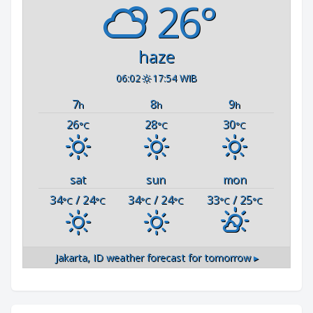
26°
haze
06:02
17:54 WIB
7
8
9
h
h
h
26
28
30
°C
°C
°C
sat
sun
mon
34
/ 24
34
/ 24
33
/ 25
°C
°C
°C
°C
°C
°C
Jakarta, ID
weather forecast for tomorrow ▸