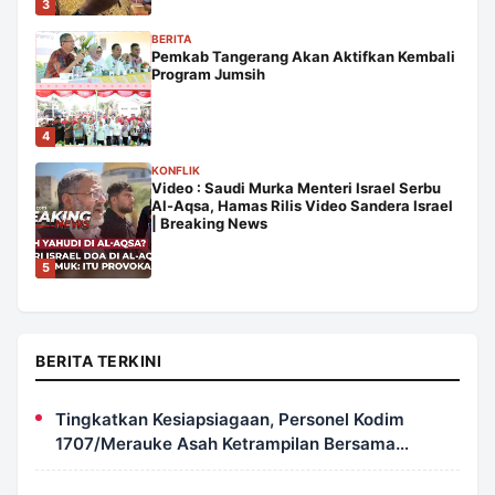
3
BERITA
Pemkab Tangerang Akan Aktifkan Kembali
Program Jumsih
4
KONFLIK
Video : Saudi Murka Menteri Israel Serbu
Al-Aqsa, Hamas Rilis Video Sandera Israel
| Breaking News
5
BERITA TERKINI
Tingkatkan Kesiapsiagaan, Personel Kodim
1707/Merauke Asah Ketrampilan Bersama
Petugas Damkar