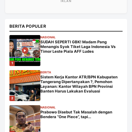
BERITA POPULER
NASIONAL
SUDAH SEPERTI GBK! Madam Pang
Menangis Syok Tiket Laga Indonesia Vs
Timor Leste Piala AFF Ludes
1
BERITA
Sistem Kerja Kantor ATR/BPN Kabupaten
Tangerang Dipertanyakan ?, Pemohon
Layanan: Kantor Wilayah BPN Provinsi
Banten Harus Lakukan Evaluasi
2
NASIONAL
Prabowo Disebut Tak Masalah dengan
Bendera “One Piece”, tapi…