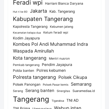
Feradi wpi
Harriani Bianca Daryana
Jakarta
Kab. Tangerang
Hut ri ke 80
Kabupaten Tangerang
Kapolresta Tangerang
Kebumen jateng
Ketum feradi wpi
Kecamatan kelapa dua
Kodim Jayapura
Kombes Pol Andi Muhammad Indra
Waspada Amirullah
Kota tangerang
Mentri nusron
Pendim Jayapura
Pemkab tangerang
Polres kebumen
Polda banten
Polresta tangerang
Polsek Cikupa
Semarang
Polsek Panongan
Polsek Pasar kemis
Serang banten
Serang
Suaramediaa.id
Sinergitas
Tangerang
TNI AD
Tigaraksa
Wabup intan
TNI Prima
Ujang nurjaya