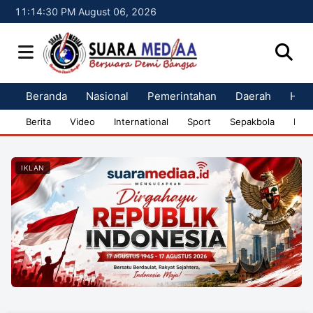
11:14:30 PM August 06, 2026
Beranda
Nasional
Pemerintahan
Daerah
Huk
Berita
Video
International
Sport
Sepakbola
Bisn
IKLAN