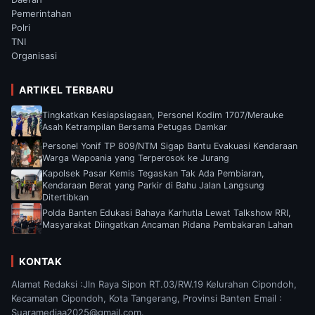
Pemerintahan
Polri
TNI
Organisasi
ARTIKEL TERBARU
Tingkatkan Kesiapsiagaan, Personel Kodim 1707/Merauke
Asah Ketrampilan Bersama Petugas Damkar
Personel Yonif TP 809/NTM Sigap Bantu Evakuasi Kendaraan
Warga Wapoania yang Terperosok ke Jurang
Kapolsek Pasar Kemis Tegaskan Tak Ada Pembiaran,
Kendaraan Berat yang Parkir di Bahu Jalan Langsung
Ditertibkan
Polda Banten Edukasi Bahaya Karhutla Lewat Talkshow RRI,
Masyarakat Diingatkan Ancaman Pidana Pembakaran Lahan
KONTAK
Alamat Redaksi :Jln Raya Sipon RT.03/RW.19 Kelurahan Cipondoh,
Kecamatan Cipondoh, Kota Tangerang, Provinsi Banten Email :
Suaramediaa2025@gmail.com.