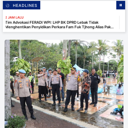
HEADLINES
AM LALU
 Advokasi FERADI WPI: LHP BK DPRD Lebak Tidak
ghentikan Penyidikan Perkara Fam Fuk Tjhong Alias Pak
n