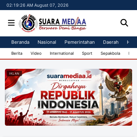
02:19:27 AM August 07, 2026
Beranda
Nasional
Pemerintahan
Daerah
Huk
Berita
Video
International
Sport
Sepakbola
Bisn
IKLAN