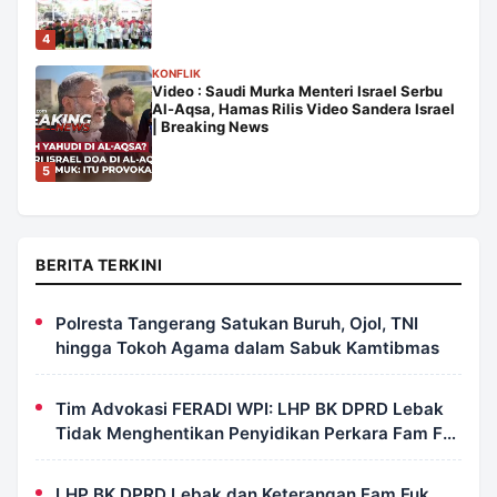
4
KONFLIK
Video : Saudi Murka Menteri Israel Serbu
Al-Aqsa, Hamas Rilis Video Sandera Israel
| Breaking News
5
BERITA TERKINI
Polresta Tangerang Satukan Buruh, Ojol, TNI
hingga Tokoh Agama dalam Sabuk Kamtibmas
Tim Advokasi FERADI WPI: LHP BK DPRD Lebak
Tidak Menghentikan Penyidikan Perkara Fam Fuk
Tjhong Alias Pak Uun
LHP BK DPRD Lebak dan Keterangan Fam Fuk