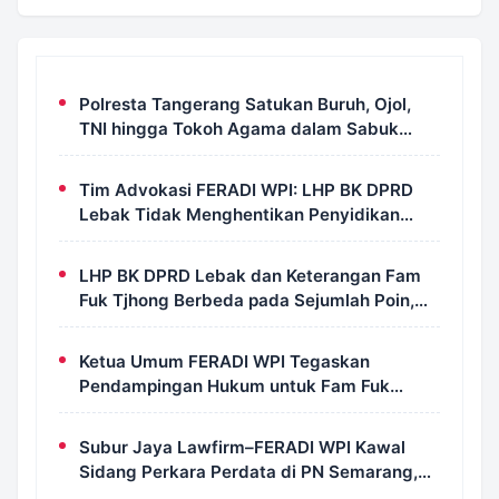
Polresta Tangerang Satukan Buruh, Ojol,
TNI hingga Tokoh Agama dalam Sabuk
Kamtibmas
Tim Advokasi FERADI WPI: LHP BK DPRD
Lebak Tidak Menghentikan Penyidikan
Perkara Fam Fuk Tjhong Alias Pak Uun
LHP BK DPRD Lebak dan Keterangan Fam
Fuk Tjhong Berbeda pada Sejumlah Poin,
Revan FERADI WPI: Proses Pembuktian
Masih Berlangsung di Polda Banten
Ketua Umum FERADI WPI Tegaskan
Pendampingan Hukum untuk Fam Fuk
Tjhong Tetap Berjalan, Hormati Proses
Penyidikan dan LHP BK DPRD Lebak
Subur Jaya Lawfirm–FERADI WPI Kawal
Sidang Perkara Perdata di PN Semarang,
Tergugat Kembali Absen, Sidang Ditunda