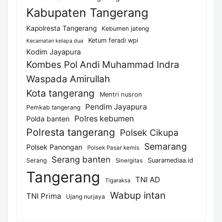
Kabupaten Tangerang
Kapolresta Tangerang
Kebumen jateng
Ketum feradi wpi
Kecamatan kelapa dua
Kodim Jayapura
Kombes Pol Andi Muhammad Indra
Waspada Amirullah
Kota tangerang
Mentri nusron
Pendim Jayapura
Pemkab tangerang
Polres kebumen
Polda banten
Polresta tangerang
Polsek Cikupa
Semarang
Polsek Panongan
Polsek Pasar kemis
Serang banten
Serang
Suaramediaa.id
Sinergitas
Tangerang
TNI AD
Tigaraksa
Wabup intan
TNI Prima
Ujang nurjaya