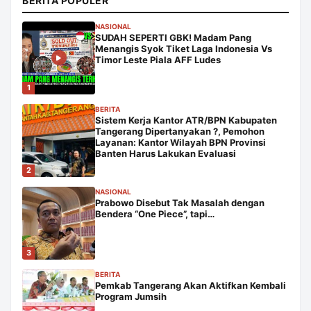
BERITA POPULER
NASIONAL
SUDAH SEPERTI GBK! Madam Pang
Menangis Syok Tiket Laga Indonesia Vs
Timor Leste Piala AFF Ludes
1
BERITA
Sistem Kerja Kantor ATR/BPN Kabupaten
Tangerang Dipertanyakan ?, Pemohon
Layanan: Kantor Wilayah BPN Provinsi
Banten Harus Lakukan Evaluasi
2
NASIONAL
Prabowo Disebut Tak Masalah dengan
Bendera “One Piece”, tapi…
3
BERITA
Pemkab Tangerang Akan Aktifkan Kembali
Program Jumsih