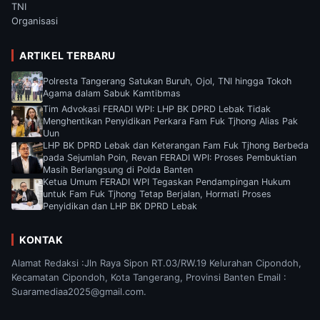
TNI
Organisasi
ARTIKEL TERBARU
Polresta Tangerang Satukan Buruh, Ojol, TNI hingga Tokoh
Agama dalam Sabuk Kamtibmas
Tim Advokasi FERADI WPI: LHP BK DPRD Lebak Tidak
Menghentikan Penyidikan Perkara Fam Fuk Tjhong Alias Pak
Uun
LHP BK DPRD Lebak dan Keterangan Fam Fuk Tjhong Berbeda
pada Sejumlah Poin, Revan FERADI WPI: Proses Pembuktian
Masih Berlangsung di Polda Banten
Ketua Umum FERADI WPI Tegaskan Pendampingan Hukum
untuk Fam Fuk Tjhong Tetap Berjalan, Hormati Proses
Penyidikan dan LHP BK DPRD Lebak
KONTAK
Alamat Redaksi :Jln Raya Sipon RT.03/RW.19 Kelurahan Cipondoh,
Kecamatan Cipondoh, Kota Tangerang, Provinsi Banten Email :
Suaramediaa2025@gmail.com.