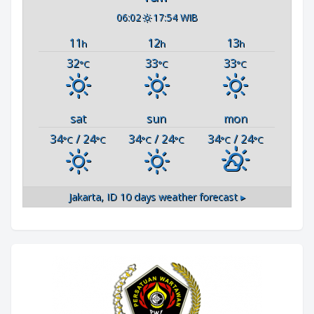
06:02
17:54 WIB
11
12
13
h
h
h
32
33
33
°C
°C
°C
sat
sun
mon
34
/ 24
34
/ 24
34
/ 24
°C
°C
°C
°C
°C
°C
Jakarta, ID
10 days weather forecast ▸