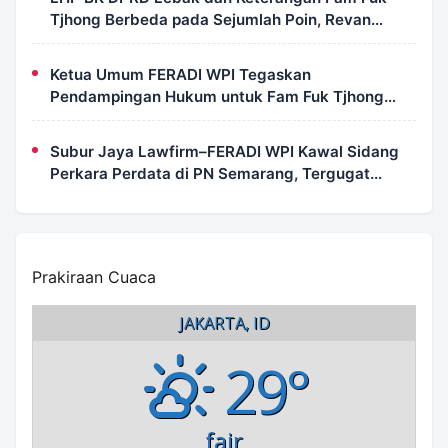
Tjhong Berbeda pada Sejumlah Poin, Revan
FERADI WPI: Proses Pembuktian Masih
Berlangsung di Polda Banten
Ketua Umum FERADI WPI Tegaskan
Pendampingan Hukum untuk Fam Fuk Tjhong
Tetap Berjalan, Hormati Proses Penyidikan dan
LHP BK DPRD Lebak
Subur Jaya Lawfirm–FERADI WPI Kawal Sidang
Perkara Perdata di PN Semarang, Tergugat
Kembali Absen, Sidang Ditunda 13 Agustus 2026
Prakiraan Cuaca
JAKARTA, ID
29°
fair