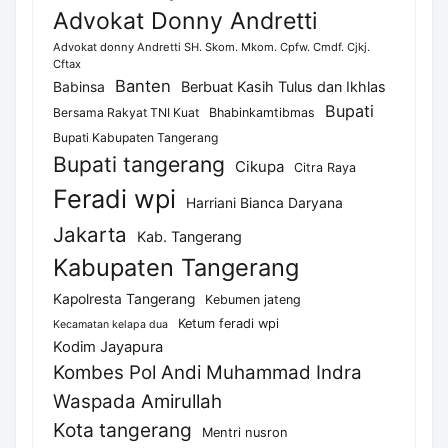
Advokat Donny Andretti
Advokat donny Andretti SH. Skom. Mkom. Cpfw. Cmdf. Cjkj.
Cftax
Banten
Berbuat Kasih Tulus dan Ikhlas
Babinsa
Bupati
Bersama Rakyat TNI Kuat
Bhabinkamtibmas
Bupati Kabupaten Tangerang
Bupati tangerang
Cikupa
Citra Raya
Feradi wpi
Harriani Bianca Daryana
Jakarta
Kab. Tangerang
Kabupaten Tangerang
Kapolresta Tangerang
Kebumen jateng
Ketum feradi wpi
Kecamatan kelapa dua
Kodim Jayapura
Kombes Pol Andi Muhammad Indra
Waspada Amirullah
Kota tangerang
Mentri nusron