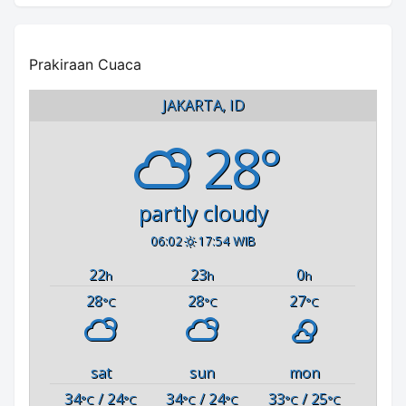
Prakiraan Cuaca
JAKARTA, ID
28°
partly cloudy
06:02
17:54 WIB
22
23
0
h
h
h
28
28
27
°C
°C
°C
sat
sun
mon
34
/ 24
34
/ 24
33
/ 25
°C
°C
°C
°C
°C
°C