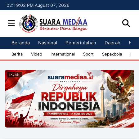
02:19:03 PM August 07, 2026
Beranda
Nasional
Pemerintahan
Daerah
Huk
Berita
Video
International
Sport
Sepakbola
Bisn
IKLAN