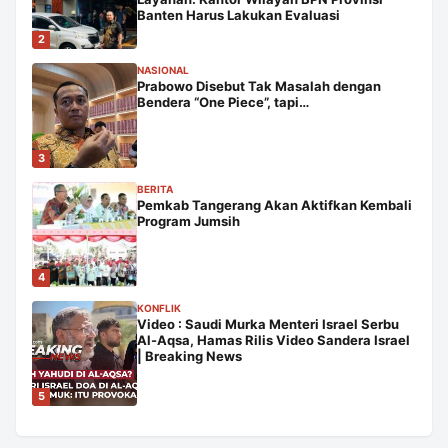
Banten Harus Lakukan Evaluasi
2
NASIONAL
Prabowo Disebut Tak Masalah dengan
Bendera “One Piece”, tapi…
3
BERITA
Pemkab Tangerang Akan Aktifkan Kembali
Program Jumsih
4
KONFLIK
Video : Saudi Murka Menteri Israel Serbu
Al-Aqsa, Hamas Rilis Video Sandera Israel
| Breaking News
5