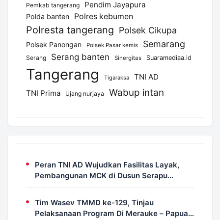
Pendim Jayapura
Pemkab tangerang
Polres kebumen
Polda banten
Polresta tangerang
Polsek Cikupa
Semarang
Polsek Panongan
Polsek Pasar kemis
Serang banten
Serang
Suaramediaa.id
Sinergitas
Tangerang
TNI AD
Tigaraksa
Wabup intan
TNI Prima
Ujang nurjaya
Peran TNI AD Wujudkan Fasilitas Layak,
Pembangunan MCK di Dusun Serapu
Rampung Dikerjakan
Tim Wasev TMMD ke-129, Tinjau
Pelaksanaan Program Di Merauke – Papua