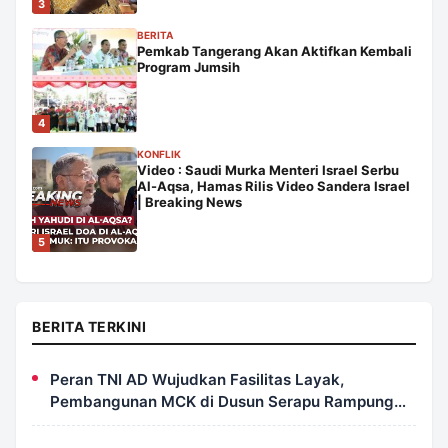
3
BERITA
Pemkab Tangerang Akan Aktifkan Kembali
Program Jumsih
4
KONFLIK
Video : Saudi Murka Menteri Israel Serbu
Al-Aqsa, Hamas Rilis Video Sandera Israel
| Breaking News
5
BERITA TERKINI
Peran TNI AD Wujudkan Fasilitas Layak,
Pembangunan MCK di Dusun Serapu Rampung
Dikerjakan