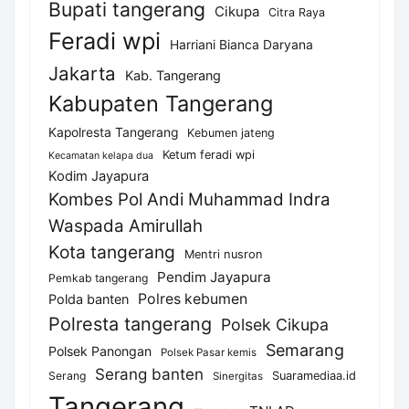
Bupati tangerang
Cikupa
Citra Raya
Feradi wpi
Harriani Bianca Daryana
Jakarta
Kab. Tangerang
Kabupaten Tangerang
Kapolresta Tangerang
Kebumen jateng
Ketum feradi wpi
Kecamatan kelapa dua
Kodim Jayapura
Kombes Pol Andi Muhammad Indra
Waspada Amirullah
Kota tangerang
Mentri nusron
Pendim Jayapura
Pemkab tangerang
Polres kebumen
Polda banten
Polresta tangerang
Polsek Cikupa
Semarang
Polsek Panongan
Polsek Pasar kemis
Serang banten
Serang
Suaramediaa.id
Sinergitas
Tangerang