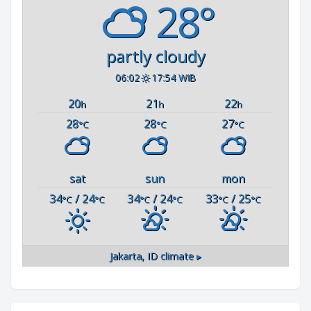
28°
partly cloudy
06:02
17:54 WIB
20
21
22
h
h
h
28
28
27
°C
°C
°C
sat
sun
mon
34
/ 24
34
/ 24
33
/ 25
°C
°C
°C
°C
°C
°C
Jakarta, ID
climate ▸