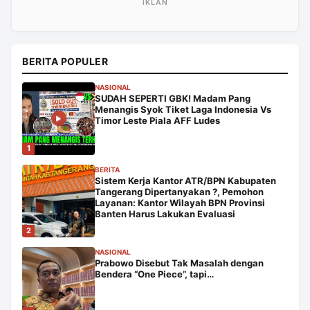
BERITA POPULER
NASIONAL
SUDAH SEPERTI GBK! Madam Pang
Menangis Syok Tiket Laga Indonesia Vs
Timor Leste Piala AFF Ludes
1
BERITA
Sistem Kerja Kantor ATR/BPN Kabupaten
Tangerang Dipertanyakan ?, Pemohon
Layanan: Kantor Wilayah BPN Provinsi
Banten Harus Lakukan Evaluasi
2
NASIONAL
Prabowo Disebut Tak Masalah dengan
Bendera “One Piece”, tapi…