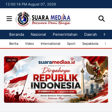
12:00:17 PM August 07, 2026
Beranda
Nasional
Pemerintahan
Daerah
Huk
Berita
Video
International
Sport
Sepakbola
Bisn
IKLAN