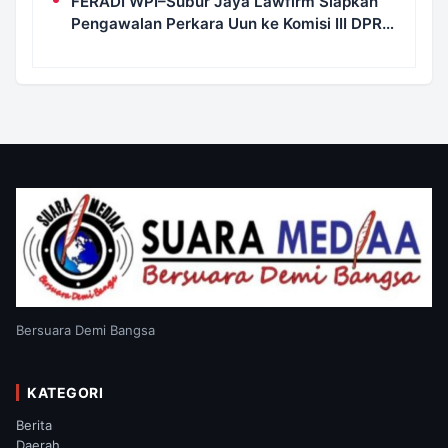
FERADI WPI–Subur Jaya Lawfirm Siapkan
Pengawalan Perkara Uun ke Komisi III DPR
RI, LPSK, Kompolnas dan Propam
Bersuara Demi Bangsa
KATEGORI
Berita
Daerah