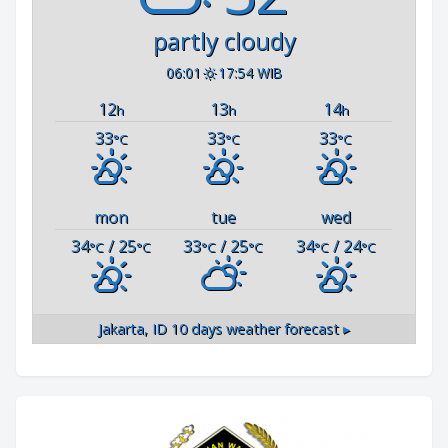
partly cloudy
06:01
17:54 WIB
12
13
14
h
h
h
33
33
33
°C
°C
°C
mon
tue
wed
34
/ 25
33
/ 25
34
/ 24
°C
°C
°C
°C
°C
°C
Jakarta, ID
10 days weather forecast ▸