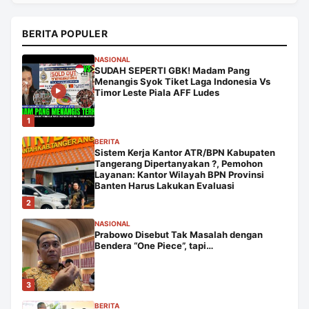
BERITA POPULER
NASIONAL
SUDAH SEPERTI GBK! Madam Pang
Menangis Syok Tiket Laga Indonesia Vs
Timor Leste Piala AFF Ludes
1
BERITA
Sistem Kerja Kantor ATR/BPN Kabupaten
Tangerang Dipertanyakan ?, Pemohon
Layanan: Kantor Wilayah BPN Provinsi
Banten Harus Lakukan Evaluasi
2
NASIONAL
Prabowo Disebut Tak Masalah dengan
Bendera “One Piece”, tapi…
3
BERITA