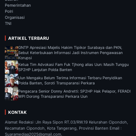
Pemerintahan
Polri
Organisasi
TNI
ARTIKEL TERBARU
GNTP Apresiasi Majelis Hakim Tipikor Surabaya dan PKN,
Sebut Keterbukaan Informasi Jadi Instrumen Pengawasan
Korupsi
Ketua Tim Advokasi Fam Fuk Tjhong alias Uun: Masih Tunggu
SP2HP Lanjutan Polda Banten
Uun Mengaku Belum Terima Informasi Terbaru Penyidikan
Polda Banten, Soroti Transparansi Perkara
Pengacara Senior Donny Andretti: SP2HP Hak Pelapor, FERADI
WPI Dorong Transparansi Perkara Uun
KONTAK
Alamat Redaksi :Jln Raya Sipon RT.03/RW.19 Kelurahan Cipondoh,
Kecamatan Cipondoh, Kota Tangerang, Provinsi Banten Email :
Suaramediaa2025@gmail.com.