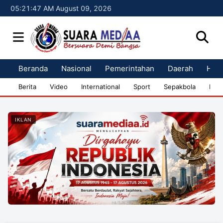
05:21:48 AM August 09, 2026
Beranda
Nasional
Pemerintahan
Daerah
Huk
Berita
Video
International
Sport
Sepakbola
Bisn
IKLAN