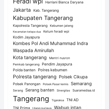
Feradi wpi
Harriani Bianca Daryana
Jakarta
Kab. Tangerang
Kabupaten Tangerang
Kapolresta Tangerang
Kebumen jateng
Ketum feradi wpi
Kecamatan kelapa dua
Kodim Jayapura
Kombes Pol Andi Muhammad Indra
Waspada Amirullah
Kota tangerang
Mentri nusron
Pendim Jayapura
Pemkab tangerang
Polda banten
Polres kebumen
Polresta tangerang
Polsek Cikupa
Semarang
Polsek Panongan
Polsek Pasar kemis
Serang banten
Serang
Suaramediaa.id
Sinergitas
Tangerang
TNI AD
Tigaraksa
Wabup intan
TNI Prima
Ujang nurjaya