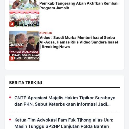
Pemkab Tangerang Akan Aktifkan Kembali
Program Jumsih
4
KONFLIK
Video : Saudi Murka Menteri Israel Serbu
Al-Aqsa, Hamas Rilis Video Sandera Israel
| Breaking News
5
BERITA TERKINI
GNTP Apresiasi Majelis Hakim Tipikor Surabaya
dan PKN, Sebut Keterbukaan Informasi Jadi
Instrumen Pengawasan Korupsi
Ketua Tim Advokasi Fam Fuk Tjhong alias Uun:
Masih Tunggu SP2HP Lanjutan Polda Banten