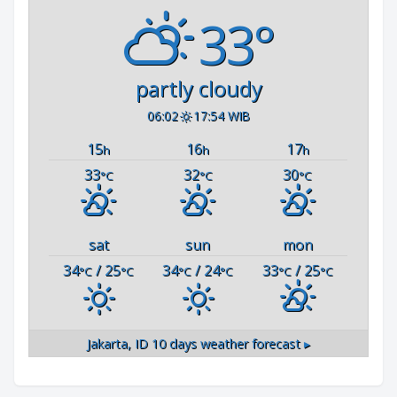
33°
partly cloudy
06:02
17:54 WIB
15
16
17
h
h
h
33
32
30
°C
°C
°C
sat
sun
mon
34
/ 25
34
/ 24
33
/ 25
°C
°C
°C
°C
°C
°C
Jakarta, ID
10 days weather forecast ▸