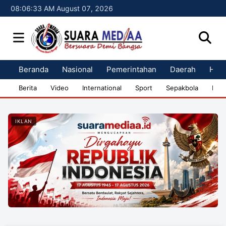
08:06:33 AM August 07, 2026
Beranda
Nasional
Pemerintahan
Daerah
Huk
Berita
Video
International
Sport
Sepakbola
Bisn
IKLAN