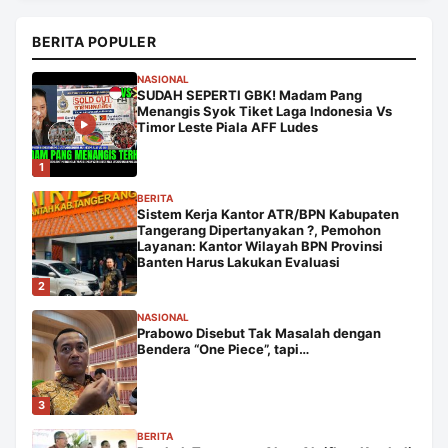
BERITA POPULER
NASIONAL
SUDAH SEPERTI GBK! Madam Pang
Menangis Syok Tiket Laga Indonesia Vs
Timor Leste Piala AFF Ludes
1
BERITA
Sistem Kerja Kantor ATR/BPN Kabupaten
Tangerang Dipertanyakan ?, Pemohon
Layanan: Kantor Wilayah BPN Provinsi
Banten Harus Lakukan Evaluasi
2
NASIONAL
Prabowo Disebut Tak Masalah dengan
Bendera “One Piece”, tapi…
3
BERITA