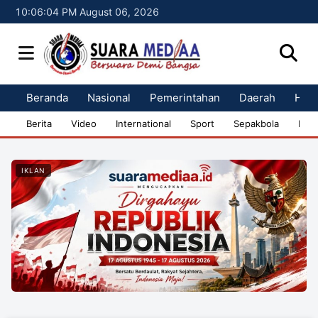
10:06:04 PM August 06, 2026
Beranda
Nasional
Pemerintahan
Daerah
Huk
Berita
Video
International
Sport
Sepakbola
Bisn
IKLAN