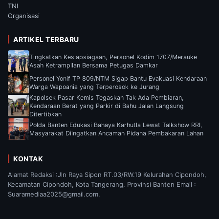
TNI
Organisasi
ARTIKEL TERBARU
Tingkatkan Kesiapsiagaan, Personel Kodim 1707/Merauke
Asah Ketrampilan Bersama Petugas Damkar
Personel Yonif TP 809/NTM Sigap Bantu Evakuasi Kendaraan
Warga Wapoania yang Terperosok ke Jurang
Kapolsek Pasar Kemis Tegaskan Tak Ada Pembiaran,
Kendaraan Berat yang Parkir di Bahu Jalan Langsung
Ditertibkan
Polda Banten Edukasi Bahaya Karhutla Lewat Talkshow RRI,
Masyarakat Diingatkan Ancaman Pidana Pembakaran Lahan
KONTAK
Alamat Redaksi :Jln Raya Sipon RT.03/RW.19 Kelurahan Cipondoh,
Kecamatan Cipondoh, Kota Tangerang, Provinsi Banten Email :
Suaramediaa2025@gmail.com.