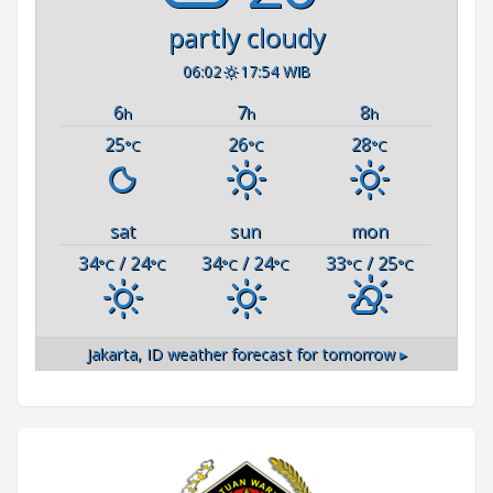
partly cloudy
06:02
17:54 WIB
6
7
8
h
h
h
25
26
28
°C
°C
°C
sat
sun
mon
34
/ 24
34
/ 24
33
/ 25
°C
°C
°C
°C
°C
°C
Jakarta, ID
weather forecast for tomorrow ▸