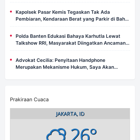
Terperosok ke Jurang
Kapolsek Pasar Kemis Tegaskan Tak Ada
Pembiaran, Kendaraan Berat yang Parkir di Bahu
Jalan Langsung Ditertibkan
Polda Banten Edukasi Bahaya Karhutla Lewat
Talkshow RRI, Masyarakat Diingatkan Ancaman
Pidana Pembakaran Lahan
Advokat Cecilia: Penyitaan Handphone
Merupakan Mekanisme Hukum, Saya Akan
Kooperatif Apabila Diminta Penyidik dan Tidak
Perlu Takut
Prakiraan Cuaca
JAKARTA, ID
26°