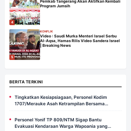
Pemkab Tangerang Akan Aktifkan Kembali
Program Jumsih
4
KONFLIK
Video : Saudi Murka Menteri Israel Serbu
Al-Aqsa, Hamas Rilis Video Sandera Israel
| Breaking News
5
BERITA TERKINI
Tingkatkan Kesiapsiagaan, Personel Kodim
1707/Merauke Asah Ketrampilan Bersama
Petugas Damkar
Personel Yonif TP 809/NTM Sigap Bantu
Evakuasi Kendaraan Warga Wapoania yang