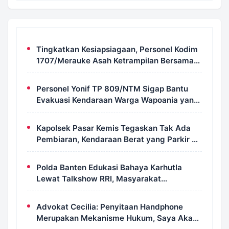
Tingkatkan Kesiapsiagaan, Personel Kodim
1707/Merauke Asah Ketrampilan Bersama
Petugas Damkar
Personel Yonif TP 809/NTM Sigap Bantu
Evakuasi Kendaraan Warga Wapoania yang
Terperosok ke Jurang
Kapolsek Pasar Kemis Tegaskan Tak Ada
Pembiaran, Kendaraan Berat yang Parkir di
Bahu Jalan Langsung Ditertibkan
Polda Banten Edukasi Bahaya Karhutla
Lewat Talkshow RRI, Masyarakat
Diingatkan Ancaman Pidana Pembakaran
Lahan
Advokat Cecilia: Penyitaan Handphone
Merupakan Mekanisme Hukum, Saya Akan