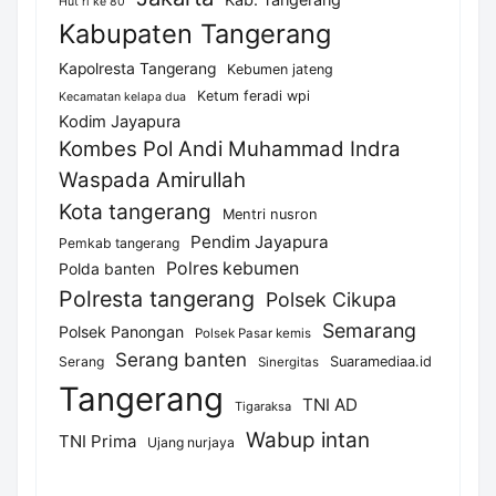
Hut ri ke 80
Kabupaten Tangerang
Kapolresta Tangerang
Kebumen jateng
Ketum feradi wpi
Kecamatan kelapa dua
Kodim Jayapura
Kombes Pol Andi Muhammad Indra
Waspada Amirullah
Kota tangerang
Mentri nusron
Pendim Jayapura
Pemkab tangerang
Polres kebumen
Polda banten
Polresta tangerang
Polsek Cikupa
Semarang
Polsek Panongan
Polsek Pasar kemis
Serang banten
Serang
Suaramediaa.id
Sinergitas
Tangerang
TNI AD
Tigaraksa
Wabup intan
TNI Prima
Ujang nurjaya