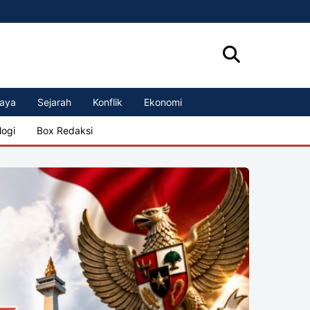
aya
Sejarah
Konflik
Ekonomi
logi
Box Redaksi