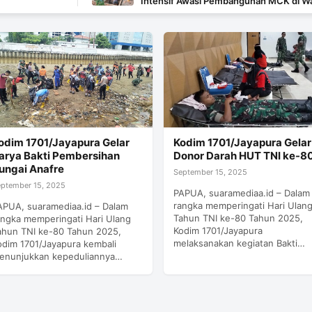
Intensif Awasi Pembangunan MCK di Wanam
odim 1701/Jayapura Gelar
Kodim 1701/Jayapura Gelar
arya Bakti Pembersihan
Donor Darah HUT TNI ke-8
ungai Anafre
September 15, 2025
eptember 15, 2025
PAPUA, suaramediaa.id – Dalam
rangka memperingati Hari Ulan
APUA, suaramediaa.id – Dalam
Tahun TNI ke-80 Tahun 2025,
angka memperingati Hari Ulang
Kodim 1701/Jayapura
ahun TNI ke-80 Tahun 2025,
melaksanakan kegiatan Bakti…
odim 1701/Jayapura kembali
enunjukkan kepeduliannya…