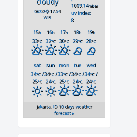
cloudy
1009.14
mbar
06:02
17:54
uv index:
WIB
8
15
16
17
18
19
h
h
h
h
h
33
32
30
29
28
°C
°C
°C
°C
°C
sat
sun
mon
tue
wed
34
/
34
/
33
/
34
/
34
/
°C
°C
°C
°C
°C
25
24
25
24
24
°C
°C
°C
°C
°C
Jakarta, ID
10 days weather
forecast ▸