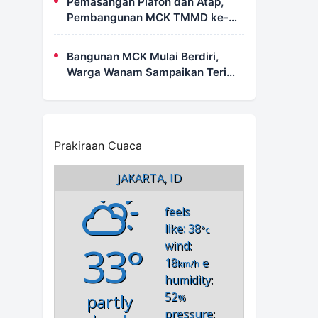
Pemasangan Plafon dan Atap,
Pembangunan MCK TMMD ke-
129 di Kampung Wanam Hampir
Rampung
Bangunan MCK Mulai Berdiri,
Warga Wanam Sampaikan Terima
Kasih Kepada Satgas TMMD
Prakiraan Cuaca
JAKARTA, ID
feels
like: 38
°c
33°
wind:
18
e
km/h
humidity:
52
partly
%
pressure: