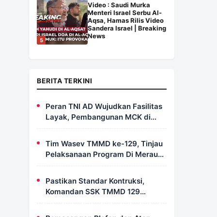
Video : Saudi Murka
Menteri Israel Serbu Al-
Aqsa, Hamas Rilis Video
Sandera Israel | Breaking
News
5
BERITA TERKINI
Peran TNI AD Wujudkan Fasilitas
Layak, Pembangunan MCK di
Dusun Serapu Rampung
Dikerjakan
Tim Wasev TMMD ke-129, Tinjau
Pelaksanaan Program Di Merauke
– Papua Selatan
Pastikan Standar Kontruksi,
Komandan SSK TMMD 129
Intensif Awasi Pembangunan
MCK di Wanam