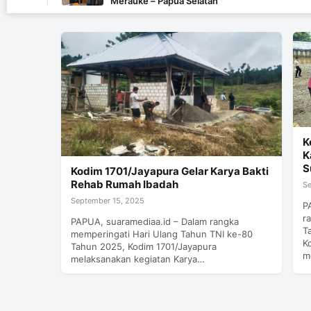
Merauke – Papua Selatan
K
K
S
Kodim 1701/Jayapura Gelar Karya Bakti
Rehab Rumah Ibadah
S
September 15, 2025
P
r
PAPUA, suaramediaa.id – Dalam rangka
T
memperingati Hari Ulang Tahun TNI ke-80
K
Tahun 2025, Kodim 1701/Jayapura
m
melaksanakan kegiatan Karya…