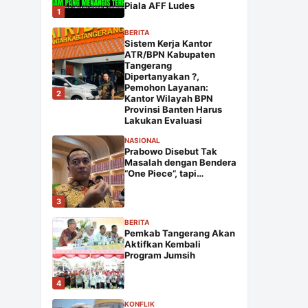
Piala AFF Ludes
1
BERITA
Sistem Kerja Kantor
ATR/BPN Kabupaten
Tangerang
Dipertanyakan ?,
Pemohon Layanan:
2
Kantor Wilayah BPN
Provinsi Banten Harus
Lakukan Evaluasi
NASIONAL
Prabowo Disebut Tak
Masalah dengan Bendera
“One Piece”, tapi…
3
BERITA
Pemkab Tangerang Akan
Aktifkan Kembali
Program Jumsih
4
KONFLIK