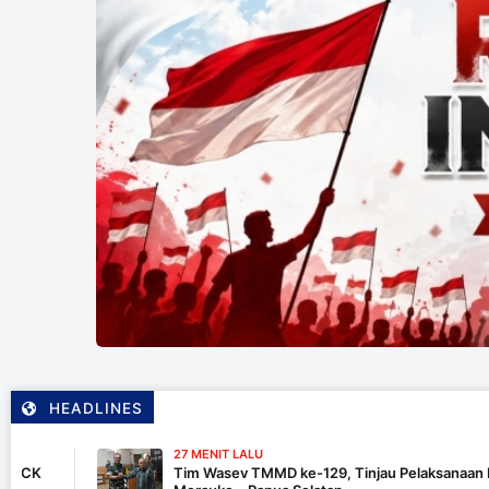
HEADLINES
27 MENIT LALU
Tim Wasev TMMD ke-129, Tinjau Pelaksanaan Program Di