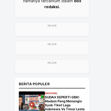
namanya tercantum dalam
box
redaksi.
BERITA POPULER
NASIONAL
SUDAH SEPERTI GBK!
Madam Pang Menangis
Syok Tiket Laga
Indonesia Vs Timor Leste