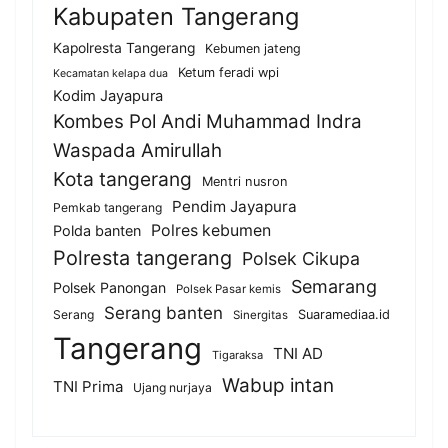
Kabupaten Tangerang
Kapolresta Tangerang
Kebumen jateng
Ketum feradi wpi
Kecamatan kelapa dua
Kodim Jayapura
Kombes Pol Andi Muhammad Indra
Waspada Amirullah
Kota tangerang
Mentri nusron
Pendim Jayapura
Pemkab tangerang
Polres kebumen
Polda banten
Polresta tangerang
Polsek Cikupa
Semarang
Polsek Panongan
Polsek Pasar kemis
Serang banten
Serang
Suaramediaa.id
Sinergitas
Tangerang
TNI AD
Tigaraksa
Wabup intan
TNI Prima
Ujang nurjaya