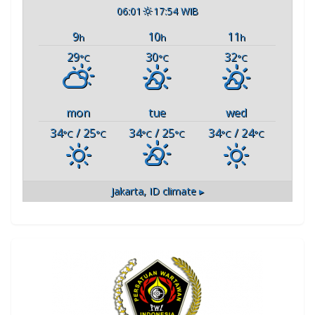
06:01
17:54 WIB
9
10
11
h
h
h
29
30
32
°C
°C
°C
mon
tue
wed
34
/ 25
34
/ 25
34
/ 24
°C
°C
°C
°C
°C
°C
Jakarta, ID
climate ▸