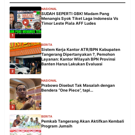
NASIONAL
SUDAH SEPERTI GBK! Madam Pang
Menangis Syok Tiket Laga Indonesia Vs
Timor Leste Piala AFF Ludes
1
BERITA
Sistem Kerja Kantor ATR/BPN Kabupaten
Tangerang Dipertanyakan ?, Pemohon
Layanan: Kantor Wilayah BPN Provinsi
Banten Harus Lakukan Evaluasi
2
NASIONAL
Prabowo Disebut Tak Masalah dengan
Bendera “One Piece”, tapi…
3
BERITA
Pemkab Tangerang Akan Aktifkan Kembali
Program Jumsih