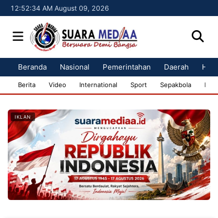
12:52:35 AM August 09, 2026
Beranda
Nasional
Pemerintahan
Daerah
Huk
Berita
Video
International
Sport
Sepakbola
Bisn
IKLAN