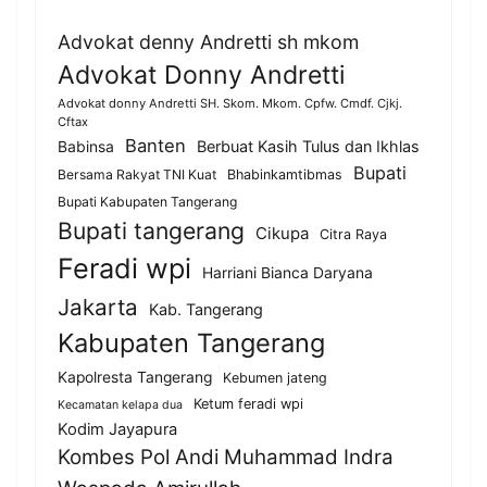
Advokat denny Andretti sh mkom
Advokat Donny Andretti
Advokat donny Andretti SH. Skom. Mkom. Cpfw. Cmdf. Cjkj.
Cftax
Banten
Berbuat Kasih Tulus dan Ikhlas
Babinsa
Bupati
Bersama Rakyat TNI Kuat
Bhabinkamtibmas
Bupati Kabupaten Tangerang
Bupati tangerang
Cikupa
Citra Raya
Feradi wpi
Harriani Bianca Daryana
Jakarta
Kab. Tangerang
Kabupaten Tangerang
Kapolresta Tangerang
Kebumen jateng
Ketum feradi wpi
Kecamatan kelapa dua
Kodim Jayapura
Kombes Pol Andi Muhammad Indra