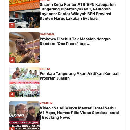
Sistem Kerja Kantor ATR/BPN Kabupaten
Tangerang Dipertanyakan ?, Pemohon
Layanan: Kantor Wilayah BPN Provinsi
Banten Harus Lakukan Evaluasi
2
NASIONAL
Prabowo Disebut Tak Masalah dengan
Bendera “One Piece”, tapi…
3
BERITA
Pemkab Tangerang Akan Aktifkan Kembali
Program Jumsih
4
KONFLIK
Video : Saudi Murka Menteri Israel Serbu
Al-Aqsa, Hamas Rilis Video Sandera Israel
| Breaking News
5