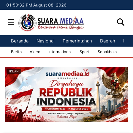
01:50:33 PM August 08, 2026
Beranda
Nasional
Pemerintahan
Daerah
Huk
Berita
Video
International
Sport
Sepakbola
Bisn
IKLAN