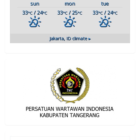
sun
mon
tue
33
/ 24
33
/ 25
33
/ 24
°C
°C
°C
°C
°C
°C
Jakarta, ID
climate ▸