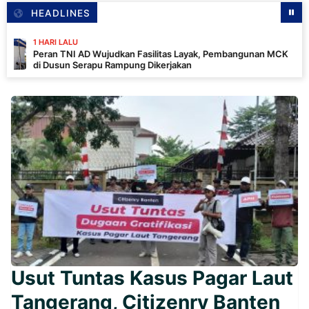
HEADLINES
RI LALU
n TNI AD Wujudkan Fasilitas Layak, Pembangunan MCK
usun Serapu Rampung Dikerjakan
Usut Tuntas Kasus Pagar Laut
Tangerang, Citizenry Banten