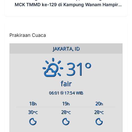
MCK TMMD ke-129 di Kampung Wanam Hampir
Rampung
Prakiraan Cuaca
JAKARTA, ID
31°
fair
06:01
17:54 WIB
18
19
20
h
h
h
30
28
28
°C
°C
°C