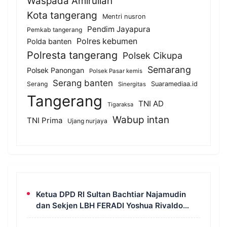
Waspada Amirullah
Kota tangerang
Mentri nusron
Pendim Jayapura
Pemkab tangerang
Polres kebumen
Polda banten
Polresta tangerang
Polsek Cikupa
Semarang
Polsek Panongan
Polsek Pasar kemis
Serang banten
Serang
Suaramediaa.id
Sinergitas
Tangerang
TNI AD
Tigaraksa
Wabup intan
TNI Prima
Ujang nurjaya
Ketua DPD RI Sultan Bachtiar Najamudin
dan Sekjen LBH FERADI Yoshua Rivaldo
Bahas Geopolitik dan Supremasi Hukum