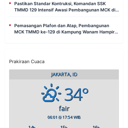
Pastikan Standar Kontruksi, Komandan SSK
TMMD 129 Intensif Awasi Pembangunan MCK di
Wanam
Pemasangan Plafon dan Atap, Pembangunan
MCK TMMD ke-129 di Kampung Wanam Hampir
Rampung
Prakiraan Cuaca
JAKARTA, ID
34°
fair
06:01
17:54 WIB
14
15
16
h
h
h