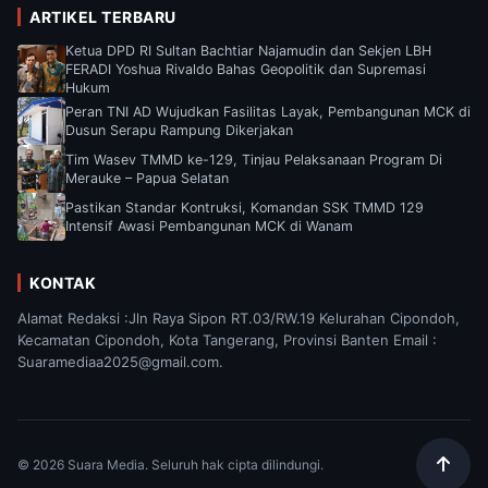
ARTIKEL TERBARU
Ketua DPD RI Sultan Bachtiar Najamudin dan Sekjen LBH
FERADI Yoshua Rivaldo Bahas Geopolitik dan Supremasi
Hukum
Peran TNI AD Wujudkan Fasilitas Layak, Pembangunan MCK di
Dusun Serapu Rampung Dikerjakan
Tim Wasev TMMD ke-129, Tinjau Pelaksanaan Program Di
Merauke – Papua Selatan
Pastikan Standar Kontruksi, Komandan SSK TMMD 129
Intensif Awasi Pembangunan MCK di Wanam
KONTAK
Alamat Redaksi :Jln Raya Sipon RT.03/RW.19 Kelurahan Cipondoh,
Kecamatan Cipondoh, Kota Tangerang, Provinsi Banten Email :
Suaramediaa2025@gmail.com.
© 2026 Suara Media. Seluruh hak cipta dilindungi.