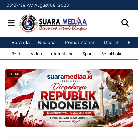
06:27:40 AM August 08, 2026
Beranda
Nasional
Pemerintahan
Daerah
Huk
Berita
Video
International
Sport
Sepakbola
Bisn
IKLAN