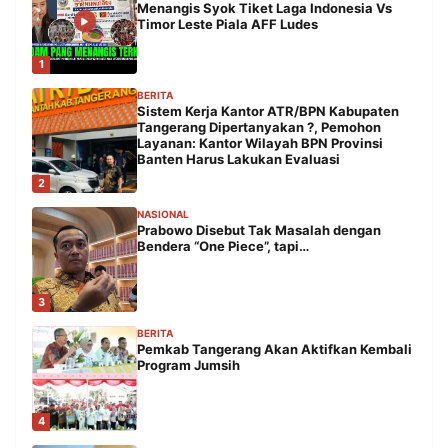
Menangis Syok Tiket Laga Indonesia Vs
Timor Leste Piala AFF Ludes
1
BERITA
Sistem Kerja Kantor ATR/BPN Kabupaten
Tangerang Dipertanyakan ?, Pemohon
Layanan: Kantor Wilayah BPN Provinsi
Banten Harus Lakukan Evaluasi
2
NASIONAL
Prabowo Disebut Tak Masalah dengan
Bendera “One Piece”, tapi…
3
BERITA
Pemkab Tangerang Akan Aktifkan Kembali
Program Jumsih
4