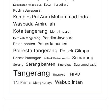
Ketum feradi wpi
Kecamatan kelapa dua
Kodim Jayapura
Kombes Pol Andi Muhammad Indra
Waspada Amirullah
Kota tangerang
Mentri nusron
Pendim Jayapura
Pemkab tangerang
Polres kebumen
Polda banten
Polresta tangerang
Polsek Cikupa
Semarang
Polsek Panongan
Polsek Pasar kemis
Serang banten
Serang
Suaramediaa.id
Sinergitas
Tangerang
TNI AD
Tigaraksa
Wabup intan
TNI Prima
Ujang nurjaya