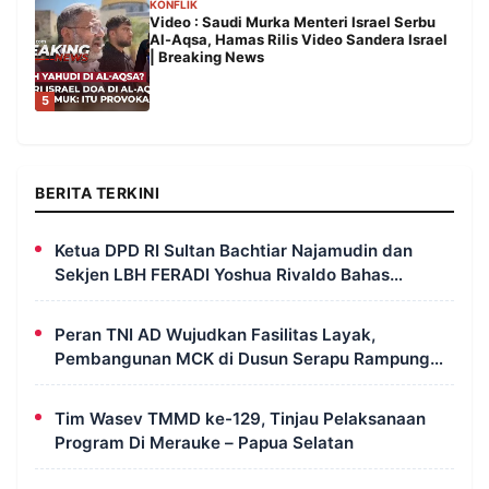
KONFLIK
Video : Saudi Murka Menteri Israel Serbu
Al-Aqsa, Hamas Rilis Video Sandera Israel
| Breaking News
5
BERITA TERKINI
Ketua DPD RI Sultan Bachtiar Najamudin dan
Sekjen LBH FERADI Yoshua Rivaldo Bahas
Geopolitik dan Supremasi Hukum
Peran TNI AD Wujudkan Fasilitas Layak,
Pembangunan MCK di Dusun Serapu Rampung
Dikerjakan
Tim Wasev TMMD ke-129, Tinjau Pelaksanaan
Program Di Merauke – Papua Selatan