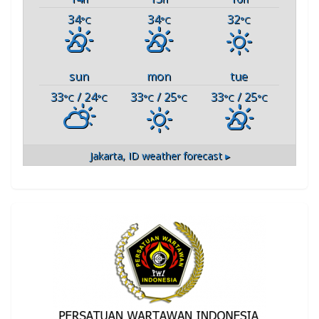
34
34
32
°C
°C
°C
sun
mon
tue
33
/ 24
33
/ 25
33
/ 25
°C
°C
°C
°C
°C
°C
Jakarta, ID
weather forecast ▸