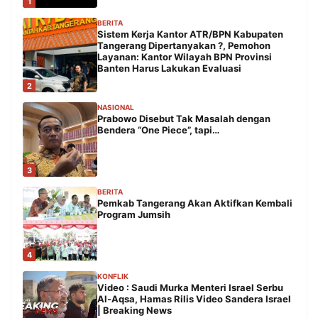
1
BERITA
Sistem Kerja Kantor ATR/BPN Kabupaten
Tangerang Dipertanyakan ?, Pemohon
Layanan: Kantor Wilayah BPN Provinsi
Banten Harus Lakukan Evaluasi
2
NASIONAL
Prabowo Disebut Tak Masalah dengan
Bendera “One Piece”, tapi…
3
BERITA
Pemkab Tangerang Akan Aktifkan Kembali
Program Jumsih
4
KONFLIK
Video : Saudi Murka Menteri Israel Serbu
Al-Aqsa, Hamas Rilis Video Sandera Israel
| Breaking News