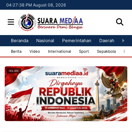
04:27:39 PM August 08, 2026
Beranda
Nasional
Pemerintahan
Daerah
Huk
Berita
Video
International
Sport
Sepakbola
Bisn
IKLAN