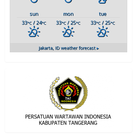
sun
mon
tue
33
/ 24
33
/ 25
33
/ 25
°C
°C
°C
°C
°C
°C
Jakarta, ID
weather forecast ▸