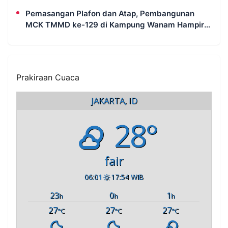
Pemasangan Plafon dan Atap, Pembangunan
MCK TMMD ke-129 di Kampung Wanam Hampir
Rampung
Prakiraan Cuaca
JAKARTA, ID
28°
fair
06:01
17:54 WIB
23
0
1
h
h
h
27
27
27
°C
°C
°C