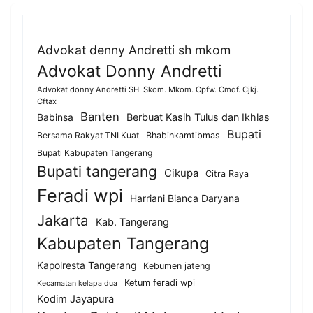
Advokat denny Andretti sh mkom
Advokat Donny Andretti
Advokat donny Andretti SH. Skom. Mkom. Cpfw. Cmdf. Cjkj.
Cftax
Banten
Berbuat Kasih Tulus dan Ikhlas
Babinsa
Bupati
Bersama Rakyat TNI Kuat
Bhabinkamtibmas
Bupati Kabupaten Tangerang
Bupati tangerang
Cikupa
Citra Raya
Feradi wpi
Harriani Bianca Daryana
Jakarta
Kab. Tangerang
Kabupaten Tangerang
Kapolresta Tangerang
Kebumen jateng
Ketum feradi wpi
Kecamatan kelapa dua
Kodim Jayapura