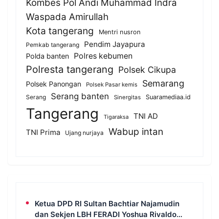
Kombes Pol Andi Muhammad Indra
Waspada Amirullah
Kota tangerang
Mentri nusron
Pendim Jayapura
Pemkab tangerang
Polres kebumen
Polda banten
Polresta tangerang
Polsek Cikupa
Semarang
Polsek Panongan
Polsek Pasar kemis
Serang banten
Serang
Suaramediaa.id
Sinergitas
Tangerang
TNI AD
Tigaraksa
Wabup intan
TNI Prima
Ujang nurjaya
Ketua DPD RI Sultan Bachtiar Najamudin
dan Sekjen LBH FERADI Yoshua Rivaldo