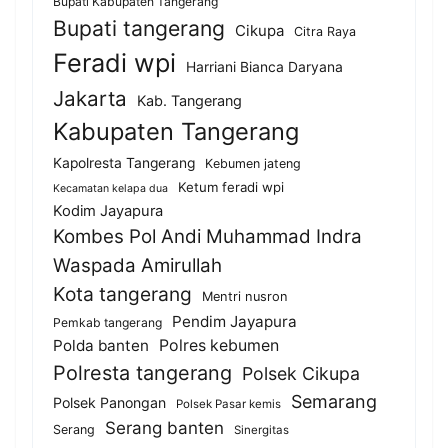
Bupati Kabupaten Tangerang
Bupati tangerang
Cikupa
Citra Raya
Feradi wpi
Harriani Bianca Daryana
Jakarta
Kab. Tangerang
Kabupaten Tangerang
Kapolresta Tangerang
Kebumen jateng
Ketum feradi wpi
Kecamatan kelapa dua
Kodim Jayapura
Kombes Pol Andi Muhammad Indra
Waspada Amirullah
Kota tangerang
Mentri nusron
Pendim Jayapura
Pemkab tangerang
Polda banten
Polres kebumen
Polresta tangerang
Polsek Cikupa
Semarang
Polsek Panongan
Polsek Pasar kemis
Serang banten
Serang
Sinergitas