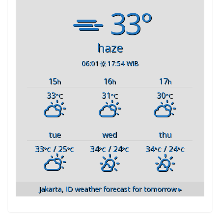
33°
haze
06:01
17:54 WIB
15
16
17
h
h
h
33
31
30
°C
°C
°C
tue
wed
thu
33
/ 25
34
/ 24
34
/ 24
°C
°C
°C
°C
°C
°C
Jakarta, ID
weather forecast for tomorrow ▸