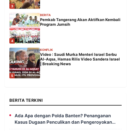
3
BERITA
Pemkab Tangerang Akan Aktifkan Kembali
Program Jumsih
4
KONFLIK
Video : Saudi Murka Menteri Israel Serbu
Al-Aqsa, Hamas Rilis Video Sandera Israel
| Breaking News
5
BERITA TERKINI
Ada Apa dengan Polda Banten? Penanganan
Kasus Dugaan Penculikan dan Pengeroyokan
Aktivis UUN Dipertanyakan