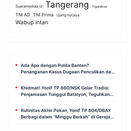
Tangerang
Suaramediaa.id
Tigaraksa
TNI AD
TNI Prima
Ujang nurjaya
Wabup intan
Ada Apa dengan Polda Banten?
Penanganan Kasus Dugaan Penculikan dan
Pengeroyokan Aktivis UUN Dipertanyakan
Khidmat! Yonif TP 860/NSK Gelar Tradisi
Penjamasan Tunggul Batalyon, Teguhkan
Jiwa Korsa Prajurit
Rutinitas Akhir Pekan, Yonif TP 804/DBAY
Berbagi dalam “Minggu Berkah” di Gereja
Kristus Ajaib Kimi