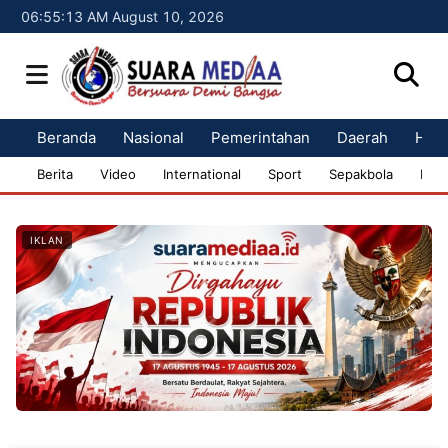
06:55:14 AM August 10, 2026
Beranda
Nasional
Pemerintahan
Daerah
Huk
Berita
Video
International
Sport
Sepakbola
Bisn
IKLAN