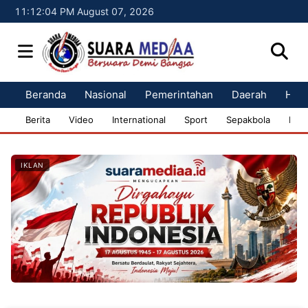
11:12:05 PM August 07, 2026
Beranda
Nasional
Pemerintahan
Daerah
Huk
Berita
Video
International
Sport
Sepakbola
Bisn
IKLAN