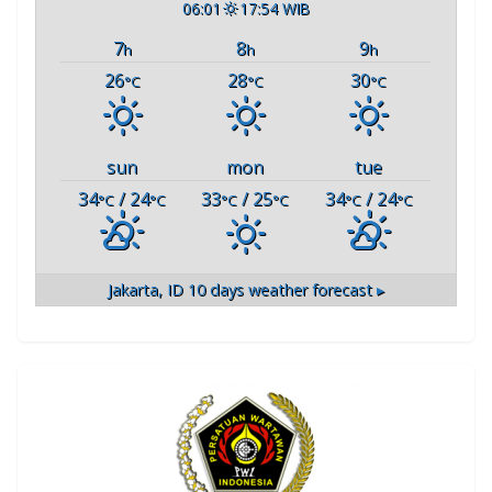
06:01
17:54 WIB
7
8
9
h
h
h
26
28
30
°C
°C
°C
sun
mon
tue
34
/ 24
33
/ 25
34
/ 24
°C
°C
°C
°C
°C
°C
Jakarta, ID
10 days weather forecast ▸