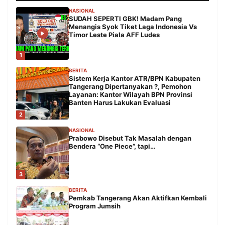
NASIONAL
SUDAH SEPERTI GBK! Madam Pang
Menangis Syok Tiket Laga Indonesia Vs
Timor Leste Piala AFF Ludes
1
BERITA
Sistem Kerja Kantor ATR/BPN Kabupaten
Tangerang Dipertanyakan ?, Pemohon
Layanan: Kantor Wilayah BPN Provinsi
Banten Harus Lakukan Evaluasi
2
NASIONAL
Prabowo Disebut Tak Masalah dengan
Bendera “One Piece”, tapi…
3
BERITA
Pemkab Tangerang Akan Aktifkan Kembali
Program Jumsih