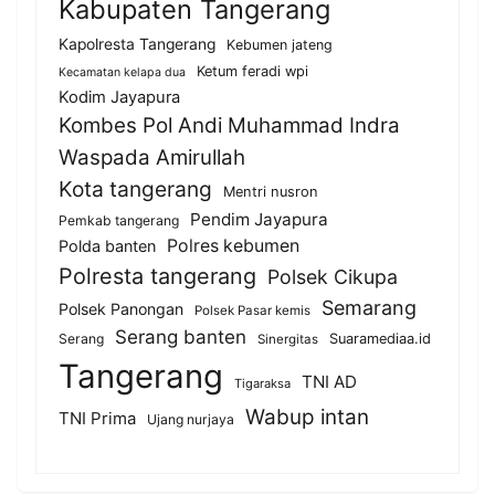
Kabupaten Tangerang
Kapolresta Tangerang
Kebumen jateng
Ketum feradi wpi
Kecamatan kelapa dua
Kodim Jayapura
Kombes Pol Andi Muhammad Indra
Waspada Amirullah
Kota tangerang
Mentri nusron
Pendim Jayapura
Pemkab tangerang
Polres kebumen
Polda banten
Polresta tangerang
Polsek Cikupa
Semarang
Polsek Panongan
Polsek Pasar kemis
Serang banten
Serang
Suaramediaa.id
Sinergitas
Tangerang
TNI AD
Tigaraksa
Wabup intan
TNI Prima
Ujang nurjaya