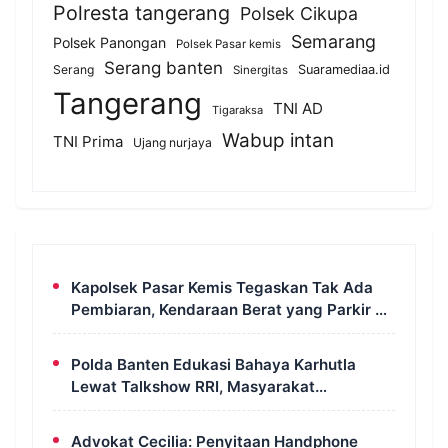
Polresta tangerang
Polsek Cikupa
Semarang
Polsek Panongan
Polsek Pasar kemis
Serang banten
Serang
Suaramediaa.id
Sinergitas
Tangerang
TNI AD
Tigaraksa
Wabup intan
TNI Prima
Ujang nurjaya
Kapolsek Pasar Kemis Tegaskan Tak Ada
Pembiaran, Kendaraan Berat yang Parkir di
Bahu Jalan Langsung Ditertibkan
Polda Banten Edukasi Bahaya Karhutla
Lewat Talkshow RRI, Masyarakat
Diingatkan Ancaman Pidana Pembakaran
Lahan
Advokat Cecilia: Penyitaan Handphone