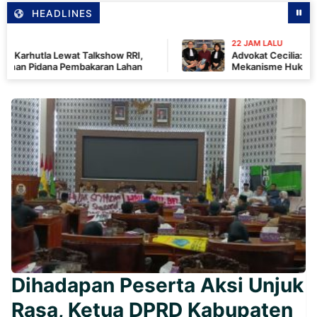
HEADLINES
22 JAM LALU
 Lewat Talkshow RRI,
Advokat Cecilia: Penyitaan H
na Pembakaran Lahan
Mekanisme Hukum, Saya Akan Ko
Penyidik dan Tidak Perlu Takut
Dihadapan Peserta Aksi Unjuk
Rasa, Ketua DPRD Kabupaten