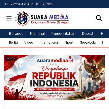
08:22:25 AM August 06, 2026
Beranda
Nasional
Pemerintahan
Daerah
Huk
Berita
Video
International
Sport
Sepakbola
Bisn
IKLAN