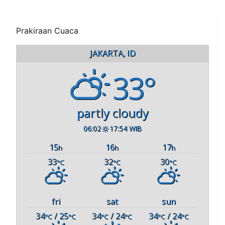
Prakiraan Cuaca
JAKARTA, ID
33°
partly cloudy
06:02
17:54 WIB
15
16
17
h
h
h
33
32
30
°C
°C
°C
fri
sat
sun
34
/ 25
34
/ 24
34
/ 24
°C
°C
°C
°C
°C
°C