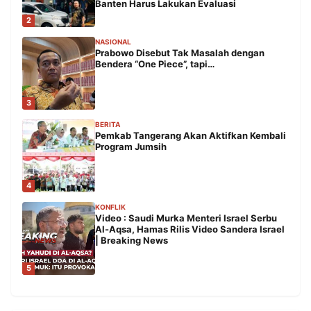
Banten Harus Lakukan Evaluasi
2
NASIONAL
Prabowo Disebut Tak Masalah dengan
Bendera “One Piece”, tapi…
3
BERITA
Pemkab Tangerang Akan Aktifkan Kembali
Program Jumsih
4
KONFLIK
Video : Saudi Murka Menteri Israel Serbu
Al-Aqsa, Hamas Rilis Video Sandera Israel
| Breaking News
5