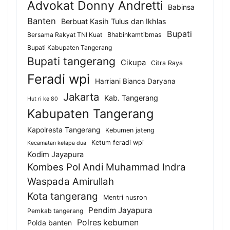
Advokat Donny Andretti
Babinsa
Banten
Berbuat Kasih Tulus dan Ikhlas
Bupati
Bersama Rakyat TNI Kuat
Bhabinkamtibmas
Bupati Kabupaten Tangerang
Bupati tangerang
Cikupa
Citra Raya
Feradi wpi
Harriani Bianca Daryana
Jakarta
Kab. Tangerang
Hut ri ke 80
Kabupaten Tangerang
Kapolresta Tangerang
Kebumen jateng
Ketum feradi wpi
Kecamatan kelapa dua
Kodim Jayapura
Kombes Pol Andi Muhammad Indra
Waspada Amirullah
Kota tangerang
Mentri nusron
Pendim Jayapura
Pemkab tangerang
Polres kebumen
Polda banten