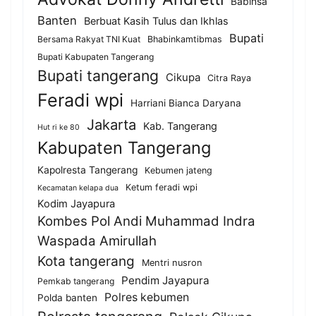
Babinsa
Banten
Berbuat Kasih Tulus dan Ikhlas
Bupati
Bersama Rakyat TNI Kuat
Bhabinkamtibmas
Bupati Kabupaten Tangerang
Bupati tangerang
Cikupa
Citra Raya
Feradi wpi
Harriani Bianca Daryana
Jakarta
Kab. Tangerang
Hut ri ke 80
Kabupaten Tangerang
Kapolresta Tangerang
Kebumen jateng
Ketum feradi wpi
Kecamatan kelapa dua
Kodim Jayapura
Kombes Pol Andi Muhammad Indra
Waspada Amirullah
Kota tangerang
Mentri nusron
Pendim Jayapura
Pemkab tangerang
Polres kebumen
Polda banten