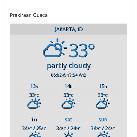
Prakiraan Cuaca
JAKARTA, ID
33°
partly cloudy
06:02
17:54 WIB
13
14
15
h
h
h
33
33
33
°C
°C
°C
fri
sat
sun
34
/ 25
34
/ 24
34
/ 24
°C
°C
°C
°C
°C
°C