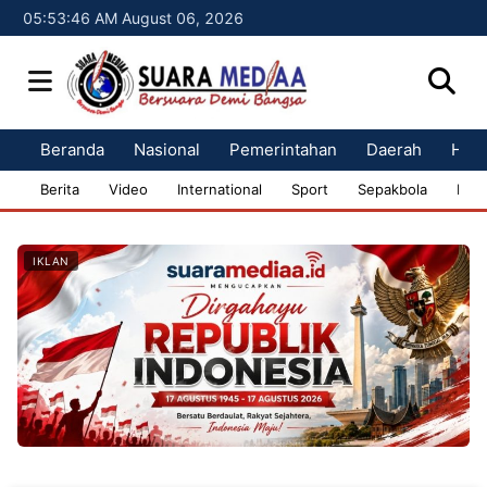
05:53:47 AM August 06, 2026
Beranda
Nasional
Pemerintahan
Daerah
Huk
Berita
Video
International
Sport
Sepakbola
Bisn
IKLAN