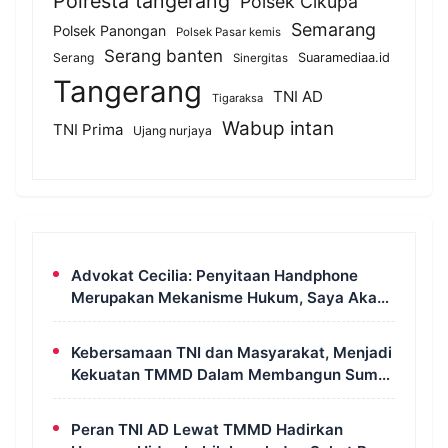
Polresta tangerang
Polsek Cikupa
Semarang
Polsek Panongan
Polsek Pasar kemis
Serang banten
Serang
Suaramediaa.id
Sinergitas
Tangerang
TNI AD
Tigaraksa
Wabup intan
TNI Prima
Ujang nurjaya
Advokat Cecilia: Penyitaan Handphone
Merupakan Mekanisme Hukum, Saya Akan
Kooperatif Apabila Diminta Penyidik dan
Tidak Perlu Takut
Kebersamaan TNI dan Masyarakat, Menjadi
Kekuatan TMMD Dalam Membangun Sumur
Galian di Wanam
Peran TNI AD Lewat TMMD Hadirkan