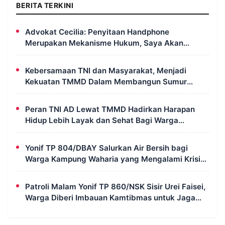
BERITA TERKINI
Advokat Cecilia: Penyitaan Handphone
Merupakan Mekanisme Hukum, Saya Akan
Kooperatif Apabila Diminta Penyidik dan Tidak
Perlu Takut
Kebersamaan TNI dan Masyarakat, Menjadi
Kekuatan TMMD Dalam Membangun Sumur
Galian di Wanam
Peran TNI AD Lewat TMMD Hadirkan Harapan
Hidup Lebih Layak dan Sehat Bagi Warga
Kampung Wanam
Yonif TP 804/DBAY Salurkan Air Bersih bagi
Warga Kampung Waharia yang Mengalami Krisis
Air
Patroli Malam Yonif TP 860/NSK Sisir Urei Faisei,
Warga Diberi Imbauan Kamtibmas untuk Jaga
Keamanan Lingkungan