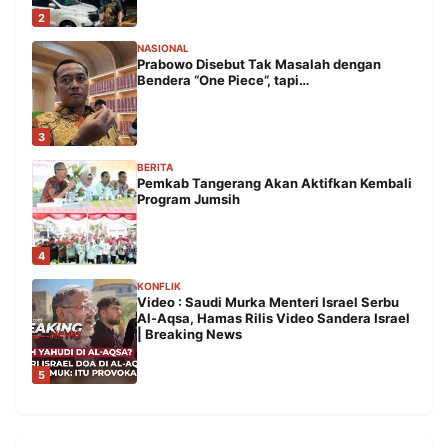
2
NASIONAL
Prabowo Disebut Tak Masalah dengan
Bendera “One Piece”, tapi…
3
BERITA
Pemkab Tangerang Akan Aktifkan Kembali
Program Jumsih
4
KONFLIK
Video : Saudi Murka Menteri Israel Serbu
Al-Aqsa, Hamas Rilis Video Sandera Israel
| Breaking News
5