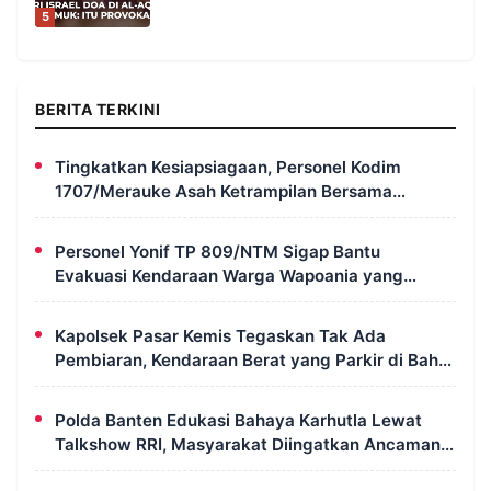
5
BERITA TERKINI
Tingkatkan Kesiapsiagaan, Personel Kodim
1707/Merauke Asah Ketrampilan Bersama
Petugas Damkar
Personel Yonif TP 809/NTM Sigap Bantu
Evakuasi Kendaraan Warga Wapoania yang
Terperosok ke Jurang
Kapolsek Pasar Kemis Tegaskan Tak Ada
Pembiaran, Kendaraan Berat yang Parkir di Bahu
Jalan Langsung Ditertibkan
Polda Banten Edukasi Bahaya Karhutla Lewat
Talkshow RRI, Masyarakat Diingatkan Ancaman
Pidana Pembakaran Lahan