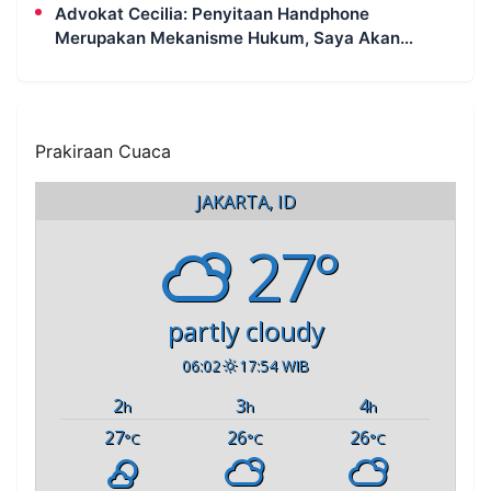
Advokat Cecilia: Penyitaan Handphone
Merupakan Mekanisme Hukum, Saya Akan
Kooperatif Apabila Diminta Penyidik dan Tidak
Perlu Takut
Prakiraan Cuaca
JAKARTA, ID
27°
partly cloudy
06:02
17:54 WIB
2
3
4
h
h
h
27
26
26
°C
°C
°C