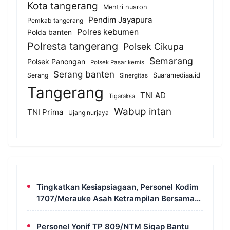
Kota tangerang
Mentri nusron
Pendim Jayapura
Pemkab tangerang
Polres kebumen
Polda banten
Polresta tangerang
Polsek Cikupa
Semarang
Polsek Panongan
Polsek Pasar kemis
Serang banten
Serang
Suaramediaa.id
Sinergitas
Tangerang
TNI AD
Tigaraksa
Wabup intan
TNI Prima
Ujang nurjaya
Tingkatkan Kesiapsiagaan, Personel Kodim
1707/Merauke Asah Ketrampilan Bersama
Petugas Damkar
Personel Yonif TP 809/NTM Sigap Bantu