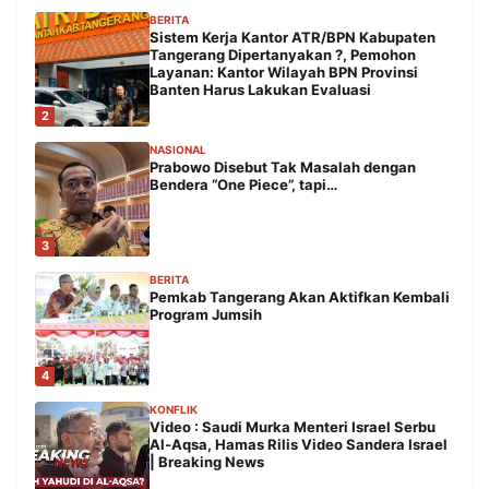
BERITA
Sistem Kerja Kantor ATR/BPN Kabupaten
Tangerang Dipertanyakan ?, Pemohon
Layanan: Kantor Wilayah BPN Provinsi
Banten Harus Lakukan Evaluasi
2
NASIONAL
Prabowo Disebut Tak Masalah dengan
Bendera “One Piece”, tapi…
3
BERITA
Pemkab Tangerang Akan Aktifkan Kembali
Program Jumsih
4
KONFLIK
Video : Saudi Murka Menteri Israel Serbu
Al-Aqsa, Hamas Rilis Video Sandera Israel
| Breaking News