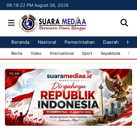
06:18:23 PM August 06, 2026
Beranda
Nasional
Pemerintahan
Daerah
Huk
Berita
Video
International
Sport
Sepakbola
Bisn
IKLAN