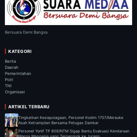
Bersuara Demi Bangsa
KATEGORI
Berita
Daerah
Pemerintahan
Polri
TNI
Organisasi
ARTIKEL TERBARU
Tingkatkan Kesiapsiagaan, Personel Kodim 1707/Merauke
Asah Ketrampilan Bersama Petugas Damkar
Personel Yonif TP 809/NTM Sigap Bantu Evakuasi Kendaraan
Warga Wapoania yang Terperosok ke Jurang