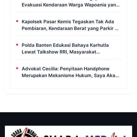
Evakuasi Kendaraan Warga Wapoania yang
Terperosok ke Jurang
Kapolsek Pasar Kemis Tegaskan Tak Ada
Pembiaran, Kendaraan Berat yang Parkir di
Bahu Jalan Langsung Ditertibkan
Polda Banten Edukasi Bahaya Karhutla
Lewat Talkshow RRI, Masyarakat
Diingatkan Ancaman Pidana Pembakaran
Lahan
Advokat Cecilia: Penyitaan Handphone
Merupakan Mekanisme Hukum, Saya Akan
Kooperatif Apabila Diminta Penyidik dan
Tidak Perlu Takut