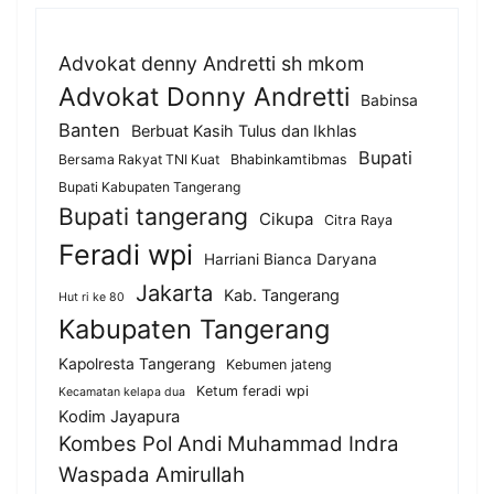
Advokat denny Andretti sh mkom
Advokat Donny Andretti
Babinsa
Banten
Berbuat Kasih Tulus dan Ikhlas
Bupati
Bersama Rakyat TNI Kuat
Bhabinkamtibmas
Bupati Kabupaten Tangerang
Bupati tangerang
Cikupa
Citra Raya
Feradi wpi
Harriani Bianca Daryana
Jakarta
Kab. Tangerang
Hut ri ke 80
Kabupaten Tangerang
Kapolresta Tangerang
Kebumen jateng
Ketum feradi wpi
Kecamatan kelapa dua
Kodim Jayapura
Kombes Pol Andi Muhammad Indra
Waspada Amirullah