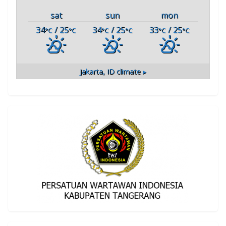
sat
sun
mon
34
/ 25
34
/ 25
33
/ 25
°C
°C
°C
°C
°C
°C
Jakarta, ID
climate ▸