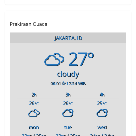
Prakiraan Cuaca
JAKARTA, ID
27°
cloudy
06:01
17:54 WIB
2
3
4
h
h
h
26
26
25
°C
°C
°C
mon
tue
wed