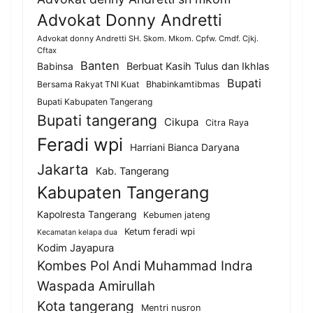
Advokat Donny Andretti
Advokat donny Andretti SH. Skom. Mkom. Cpfw. Cmdf. Cjkj.
Cftax
Banten
Berbuat Kasih Tulus dan Ikhlas
Babinsa
Bupati
Bersama Rakyat TNI Kuat
Bhabinkamtibmas
Bupati Kabupaten Tangerang
Bupati tangerang
Cikupa
Citra Raya
Feradi wpi
Harriani Bianca Daryana
Jakarta
Kab. Tangerang
Kabupaten Tangerang
Kapolresta Tangerang
Kebumen jateng
Ketum feradi wpi
Kecamatan kelapa dua
Kodim Jayapura
Kombes Pol Andi Muhammad Indra
Waspada Amirullah
Kota tangerang
Mentri nusron