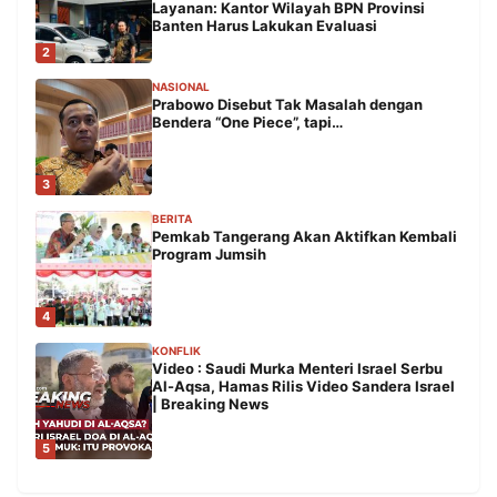
Layanan: Kantor Wilayah BPN Provinsi
Banten Harus Lakukan Evaluasi
2
NASIONAL
Prabowo Disebut Tak Masalah dengan
Bendera “One Piece”, tapi…
3
BERITA
Pemkab Tangerang Akan Aktifkan Kembali
Program Jumsih
4
KONFLIK
Video : Saudi Murka Menteri Israel Serbu
Al-Aqsa, Hamas Rilis Video Sandera Israel
| Breaking News
5