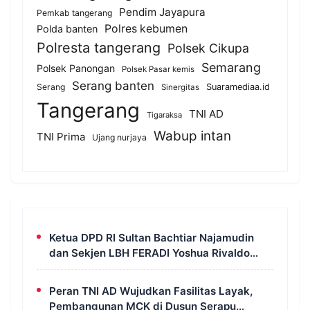
Pendim Jayapura
Pemkab tangerang
Polres kebumen
Polda banten
Polresta tangerang
Polsek Cikupa
Semarang
Polsek Panongan
Polsek Pasar kemis
Serang banten
Serang
Suaramediaa.id
Sinergitas
Tangerang
TNI AD
Tigaraksa
Wabup intan
TNI Prima
Ujang nurjaya
Ketua DPD RI Sultan Bachtiar Najamudin
dan Sekjen LBH FERADI Yoshua Rivaldo
Bahas Geopolitik dan Supremasi Hukum
Peran TNI AD Wujudkan Fasilitas Layak,
Pembangunan MCK di Dusun Serapu