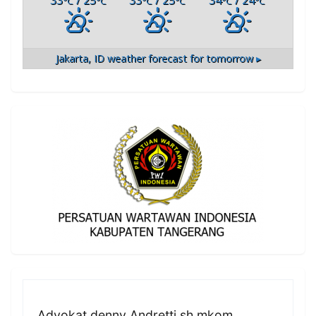
33
/ 25
33
/ 25
34
/ 24
°C
°C
°C
°C
°C
°C
Jakarta, ID
weather forecast for tomorrow ▸
Advokat denny Andretti sh mkom