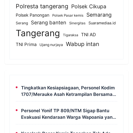
Polresta tangerang
Polsek Cikupa
Semarang
Polsek Panongan
Polsek Pasar kemis
Serang banten
Serang
Suaramediaa.id
Sinergitas
Tangerang
TNI AD
Tigaraksa
Wabup intan
TNI Prima
Ujang nurjaya
Tingkatkan Kesiapsiagaan, Personel Kodim
1707/Merauke Asah Ketrampilan Bersama
Petugas Damkar
Personel Yonif TP 809/NTM Sigap Bantu
Evakuasi Kendaraan Warga Wapoania yang
Terperosok ke Jurang