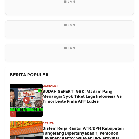
BERITA POPULER
NASIONAL
SUDAH SEPERTI GBK! Madam Pang
Menangis Syok Tiket Laga Indonesia Vs
Timor Leste Piala AFF Ludes
1
BERITA
Sistem Kerja Kantor ATR/BPN Kabupaten
Tangerang Dipertanyakan ?, Pemohon
Layanan: Kantor Wilayah BPN Provinsi