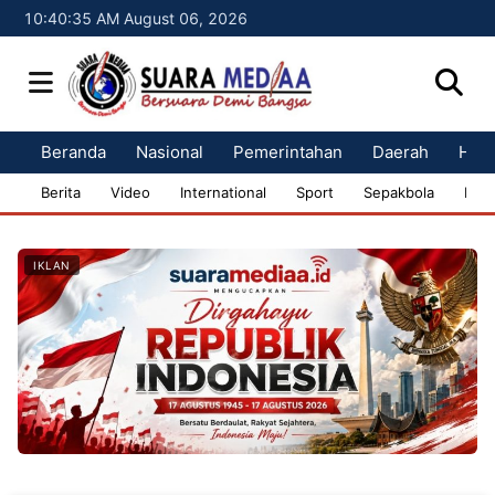
10:40:36 AM August 06, 2026
Beranda
Nasional
Pemerintahan
Daerah
Huk
Berita
Video
International
Sport
Sepakbola
Bisn
IKLAN