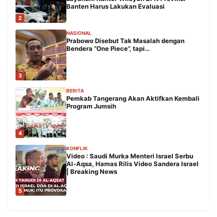
Banten Harus Lakukan Evaluasi
2
NASIONAL
Prabowo Disebut Tak Masalah dengan
Bendera “One Piece”, tapi…
3
BERITA
Pemkab Tangerang Akan Aktifkan Kembali
Program Jumsih
4
KONFLIK
Video : Saudi Murka Menteri Israel Serbu
Al-Aqsa, Hamas Rilis Video Sandera Israel
| Breaking News
5