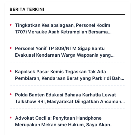
BERITA TERKINI
Tingkatkan Kesiapsiagaan, Personel Kodim
1707/Merauke Asah Ketrampilan Bersama
Petugas Damkar
Personel Yonif TP 809/NTM Sigap Bantu
Evakuasi Kendaraan Warga Wapoania yang
Terperosok ke Jurang
Kapolsek Pasar Kemis Tegaskan Tak Ada
Pembiaran, Kendaraan Berat yang Parkir di Bahu
Jalan Langsung Ditertibkan
Polda Banten Edukasi Bahaya Karhutla Lewat
Talkshow RRI, Masyarakat Diingatkan Ancaman
Pidana Pembakaran Lahan
Advokat Cecilia: Penyitaan Handphone
Merupakan Mekanisme Hukum, Saya Akan
Kooperatif Apabila Diminta Penyidik dan Tidak