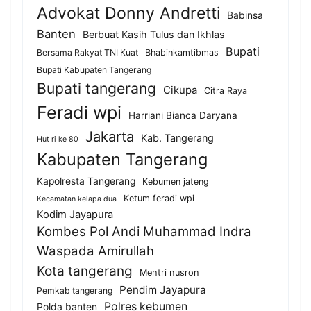
Advokat Donny Andretti
Babinsa
Banten
Berbuat Kasih Tulus dan Ikhlas
Bupati
Bersama Rakyat TNI Kuat
Bhabinkamtibmas
Bupati Kabupaten Tangerang
Bupati tangerang
Cikupa
Citra Raya
Feradi wpi
Harriani Bianca Daryana
Jakarta
Kab. Tangerang
Hut ri ke 80
Kabupaten Tangerang
Kapolresta Tangerang
Kebumen jateng
Ketum feradi wpi
Kecamatan kelapa dua
Kodim Jayapura
Kombes Pol Andi Muhammad Indra
Waspada Amirullah
Kota tangerang
Mentri nusron
Pendim Jayapura
Pemkab tangerang
Polres kebumen
Polda banten