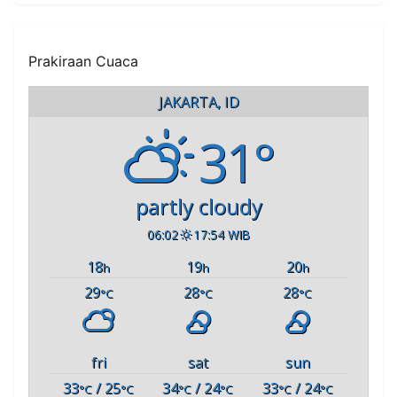
Perlu Takut
Prakiraan Cuaca
JAKARTA, ID
31°
partly cloudy
06:02
17:54 WIB
18
19
20
h
h
h
29
28
28
°C
°C
°C
fri
sat
sun
33
/ 25
34
/ 24
33
/ 24
°C
°C
°C
°C
°C
°C