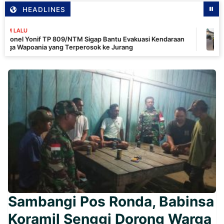
HEADLINES
3 JAM 
if TP 809/NTM Sigap Bantu Evakuasi Kendaraan
Kapols
ia yang Terperosok ke Jurang
Kendar
Ditert
Sambangi Pos Ronda, Babinsa
Koramil Senggi Dorong Warga