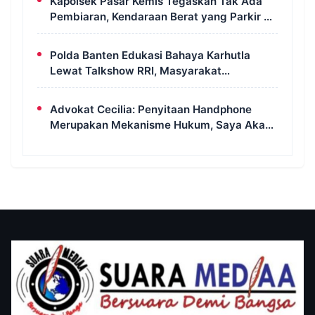
Kapolsek Pasar Kemis Tegaskan Tak Ada
Pembiaran, Kendaraan Berat yang Parkir di
Bahu Jalan Langsung Ditertibkan
Polda Banten Edukasi Bahaya Karhutla
Lewat Talkshow RRI, Masyarakat
Diingatkan Ancaman Pidana Pembakaran
Lahan
Advokat Cecilia: Penyitaan Handphone
Merupakan Mekanisme Hukum, Saya Akan
Kooperatif Apabila Diminta Penyidik dan
Tidak Perlu Takut