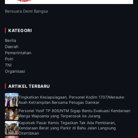
Bersuara Demi Bangsa
KATEGORI
Berita
Daerah
Pemerintahan
Polri
TNI
Organisasi
ARTIKEL TERBARU
Tingkatkan Kesiapsiagaan, Personel Kodim 1707/Merauke
Asah Ketrampilan Bersama Petugas Damkar
Personel Yonif TP 809/NTM Sigap Bantu Evakuasi Kendaraan
Warga Wapoania yang Terperosok ke Jurang
Kapolsek Pasar Kemis Tegaskan Tak Ada Pembiaran,
Kendaraan Berat yang Parkir di Bahu Jalan Langsung
Ditertibkan