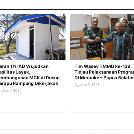
eran TNI AD Wujudkan
Tim Wasev TMMD ke-129,
asilitas Layak,
Tinjau Pelaksanaan Progr
embangunan MCK di Dusun
Di Merauke – Papua Selata
erapu Rampung Dikerjakan
Agustus 7, 2026
ustus 7, 2026