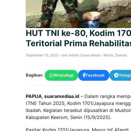
HUT TNI ke-80, Kodim 170
Teritorial Prima Rehabilit
September 15, 2025
· oleh
Admin Suara Media
·
Berita
,
Daerah
Bagikan:
WhatsApp
Facebook
Teleg
PAPUA, suaramediaa.id
– Dalam rangka memper
(TNI) Tahun 2025, Kodim 1701/Jayapura menggela
ibadah. Kegiatan tersebut dipusatkan di Mushol
Kabupaten Keerom, Senin (15/9/2025).
Pasiter Kodim 1701/Jayapura, Mayor Inf Afandi