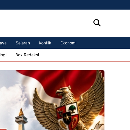
aya
Sejarah
Konflik
Ekonomi
logi
Box Redaksi