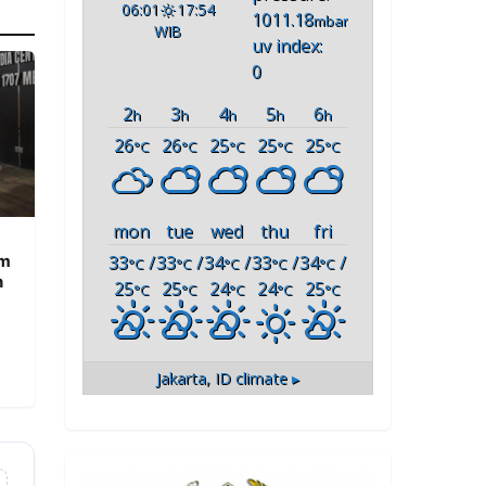
06:01
17:54
1011.18
mbar
WIB
uv index:
0
2
3
4
5
6
h
h
h
h
h
26
26
25
25
25
°C
°C
°C
°C
°C
mon
tue
wed
thu
fri
am
33
/
33
/
34
/
33
/
34
/
°C
°C
°C
°C
°C
n
25
25
24
24
25
°C
°C
°C
°C
°C
Jakarta, ID
climate ▸