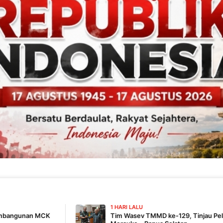
1 HARI LALU
Tim Wasev TMMD ke-129, Tinjau Pelaksanaan Program D