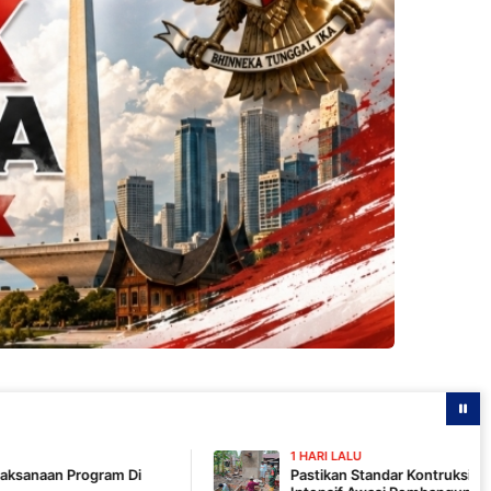
1 HARI LALU
i
Pastikan Standar Kontruksi, Komandan SSK TMMD