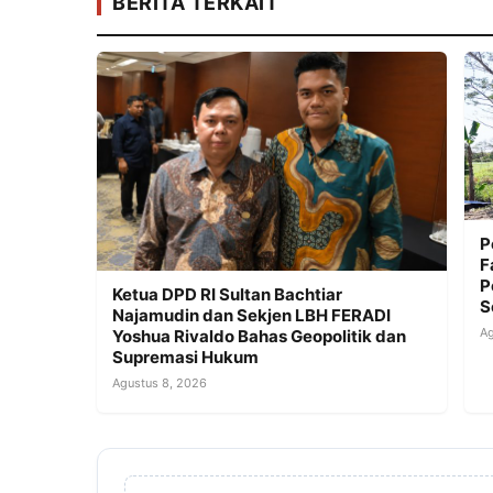
BERITA TERKAIT
P
F
P
Ketua DPD RI Sultan Bachtiar
S
Najamudin dan Sekjen LBH FERADI
Ag
Yoshua Rivaldo Bahas Geopolitik dan
Supremasi Hukum
Agustus 8, 2026