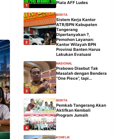
Piala AFF Ludes
1
BERITA
Sistem Kerja Kantor
ATR/BPN Kabupaten
Tangerang
Dipertanyakan ?,
Pemohon Layanan:
2
Kantor Wilayah BPN
Provinsi Banten Harus
Lakukan Evaluasi
NASIONAL
Prabowo Disebut Tak
Masalah dengan Bendera
“One Piece”, tapi…
3
BERITA
Pemkab Tangerang Akan
Aktifkan Kembali
Program Jumsih
4
KONFLIK