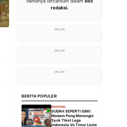
namanya tercantum dalam
box
redaksi.
a
BERITA POPULER
NASIONAL
SUDAH SEPERTI GBK!
Madam Pang Menangis
Syok Tiket Laga
Indonesia Vs Timor Leste