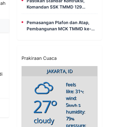
Pastikan Standar Kontruksi,
lah
Komandan SSK TMMD 129
Intensif Awasi Pembangunan
MCK di Wanam
Pemasangan Plafon dan Atap,
Pembangunan MCK TMMD ke-
129 di Kampung Wanam Hampir
Rampung
Prakiraan Cuaca
JAKARTA, ID
di
feels
like: 31
°c
27°
wind:
5
s
km/h
humidity:
79
cloudy
%
pressure: