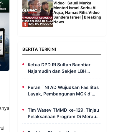
Video : Saudi Murka
Menteri Israel Serbu Al-
Aqsa, Hamas Rilis Video
Sandera Israel | Breaking
News
5
BERITA TERKINI
Ketua DPD RI Sultan Bachtiar
Najamudin dan Sekjen LBH
FERADI Yoshua Rivaldo Bahas
Geopolitik dan Supremasi Hukum
Peran TNI AD Wujudkan Fasilitas
Layak, Pembangunan MCK di
Dusun Serapu Rampung
Dikerjakan
usnya
Tim Wasev TMMD ke-129, Tinjau
Pelaksanaan Program Di Merauke
– Papua Selatan
ul