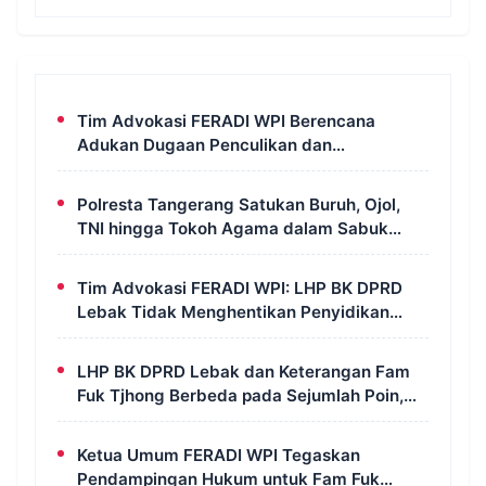
Tim Advokasi FERADI WPI Berencana
Adukan Dugaan Penculikan dan
Pengeroyokan terhadap UUN ke Komisi III
DPR RI, LPSK, dan Kompolnas
Polresta Tangerang Satukan Buruh, Ojol,
TNI hingga Tokoh Agama dalam Sabuk
Kamtibmas
Tim Advokasi FERADI WPI: LHP BK DPRD
Lebak Tidak Menghentikan Penyidikan
Perkara Fam Fuk Tjhong Alias Pak Uun
LHP BK DPRD Lebak dan Keterangan Fam
Fuk Tjhong Berbeda pada Sejumlah Poin,
Revan FERADI WPI: Proses Pembuktian
Masih Berlangsung di Polda Banten
Ketua Umum FERADI WPI Tegaskan
Pendampingan Hukum untuk Fam Fuk