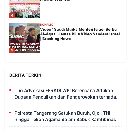
4
KONFLIK
Video : Saudi Murka Menteri Israel Serbu
Al-Aqsa, Hamas Rilis Video Sandera Israel
| Breaking News
5
BERITA TERKINI
Tim Advokasi FERADI WPI Berencana Adukan
Dugaan Penculikan dan Pengeroyokan terhadap
UUN ke Komisi III DPR RI, LPSK, dan Kompolnas
Polresta Tangerang Satukan Buruh, Ojol, TNI
hingga Tokoh Agama dalam Sabuk Kamtibmas