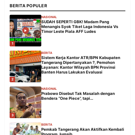
BERITA POPULER
NASIONAL
SUDAH SEPERTI GBK! Madam Pang
Menangis Syok Tiket Laga Indonesia Vs
Timor Leste Piala AFF Ludes
1
BERITA
Sistem Kerja Kantor ATR/BPN Kabupaten
Tangerang Dipertanyakan ?, Pemohon
Layanan: Kantor Wilayah BPN Provinsi
Banten Harus Lakukan Evaluasi
2
NASIONAL
Prabowo Disebut Tak Masalah dengan
Bendera “One Piece”, tapi…
3
BERITA
Pemkab Tangerang Akan Aktifkan Kembali
Program Jumsih