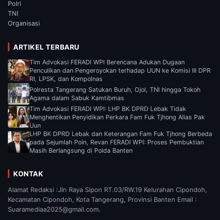
Polri
TNI
Organisasi
ARTIKEL TERBARU
Tim Advokasi FERADI WPI Berencana Adukan Dugaan
Penculikan dan Pengeroyokan terhadap UUN ke Komisi III DPR
RI, LPSK, dan Kompolnas
Polresta Tangerang Satukan Buruh, Ojol, TNI hingga Tokoh
Agama dalam Sabuk Kamtibmas
Tim Advokasi FERADI WPI: LHP BK DPRD Lebak Tidak
Menghentikan Penyidikan Perkara Fam Fuk Tjhong Alias Pak
Uun
LHP BK DPRD Lebak dan Keterangan Fam Fuk Tjhong Berbeda
pada Sejumlah Poin, Revan FERADI WPI: Proses Pembuktian
Masih Berlangsung di Polda Banten
KONTAK
Alamat Redaksi :Jln Raya Sipon RT.03/RW.19 Kelurahan Cipondoh,
Kecamatan Cipondoh, Kota Tangerang, Provinsi Banten Email :
Suaramediaa2025@gmail.com.