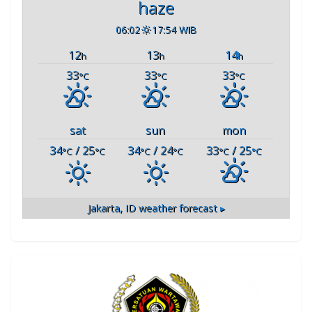
haze
06:02
17:54 WIB
12
13
14
h
h
h
33
33
33
°C
°C
°C
sat
sun
mon
34
/ 25
34
/ 24
33
/ 25
°C
°C
°C
°C
°C
°C
Jakarta, ID
weather forecast ▸