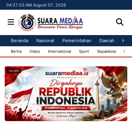
04:31:54 AM August 07, 2026
Beranda
Nasional
Pemerintahan
Daerah
Huk
Berita
Video
International
Sport
Sepakbola
Bisn
IKLAN