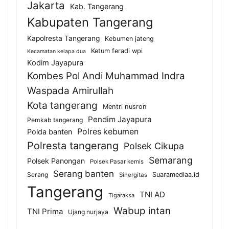
Jakarta
Kab. Tangerang
Kabupaten Tangerang
Kapolresta Tangerang
Kebumen jateng
Ketum feradi wpi
Kecamatan kelapa dua
Kodim Jayapura
Kombes Pol Andi Muhammad Indra
Waspada Amirullah
Kota tangerang
Mentri nusron
Pendim Jayapura
Pemkab tangerang
Polres kebumen
Polda banten
Polresta tangerang
Polsek Cikupa
Semarang
Polsek Panongan
Polsek Pasar kemis
Serang banten
Serang
Suaramediaa.id
Sinergitas
Tangerang
TNI AD
Tigaraksa
Wabup intan
TNI Prima
Ujang nurjaya