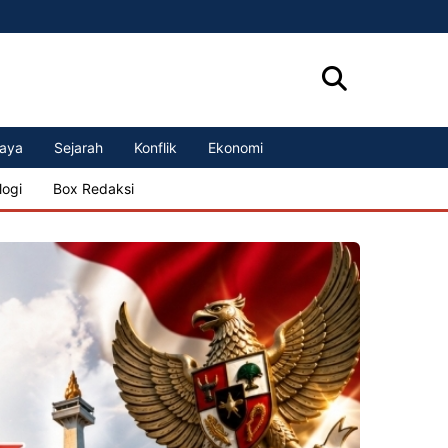
aya
Sejarah
Konflik
Ekonomi
logi
Box Redaksi