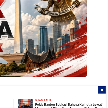
9 JAM LALU
Polda Banten Edukasi Bahaya Karhutla Lewat Talkshow RRI,