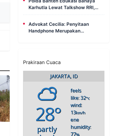
Polda Banten Edukasi Bahaya
Karhutla Lewat Talkshow RRI,
Masyarakat Diingatkan Ancaman
Pidana Pembakaran Lahan
Advokat Cecilia: Penyitaan
Handphone Merupakan
Mekanisme Hukum, Saya Akan
Kooperatif Apabila Diminta
Penyidik dan Tidak Perlu Takut
Prakiraan Cuaca
JAKARTA, ID
feels
like: 32
°c
28°
wind:
13
km/h
ene
humidity:
partly
77
%