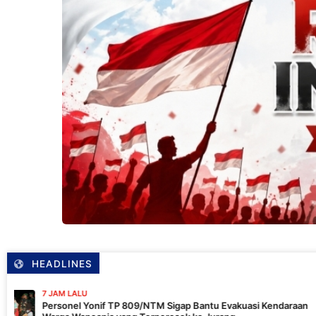
HEADLINES
9 JA
onif TP 809/NTM Sigap Bantu Evakuasi Kendaraan
Kapo