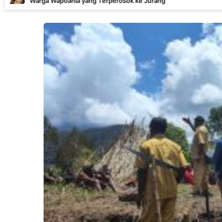
ania yang Terperosok ke Jurang
Kend
Dite