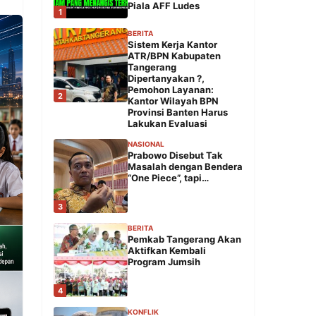
Piala AFF Ludes
1
BERITA
Sistem Kerja Kantor
ATR/BPN Kabupaten
Tangerang
Dipertanyakan ?,
Pemohon Layanan:
2
Kantor Wilayah BPN
Provinsi Banten Harus
Lakukan Evaluasi
NASIONAL
Prabowo Disebut Tak
Masalah dengan Bendera
“One Piece”, tapi…
3
BERITA
Pemkab Tangerang Akan
Aktifkan Kembali
Program Jumsih
4
KONFLIK