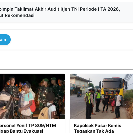
mpin Taklimat Akhir Audit Itjen TNI Periode I TA 2026,
ut Rekomendasi
ram
ersonel Yonif TP 809/NTM
Kapolsek Pasar Kemis
igap Bantu Evakuasi
Tegaskan Tak Ada