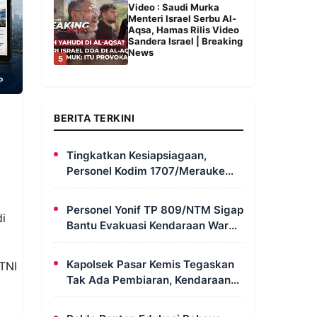
Video : Saudi Murka
Menteri Israel Serbu Al-
Aqsa, Hamas Rilis Video
Sandera Israel | Breaking
News
5
BERITA TERKINI
Tingkatkan Kesiapsiagaan,
Personel Kodim 1707/Merauke
Asah Ketrampilan Bersama
Petugas Damkar
Personel Yonif TP 809/NTM Sigap
di
Bantu Evakuasi Kendaraan Warga
Wapoania yang Terperosok ke
Jurang
Kapolsek Pasar Kemis Tegaskan
 TNI
Tak Ada Pembiaran, Kendaraan
Berat yang Parkir di Bahu Jalan
Langsung Ditertibkan