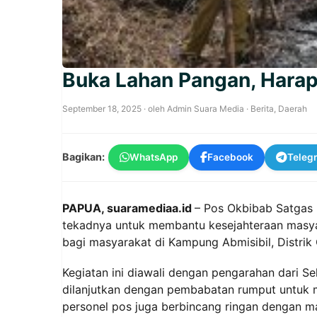
Buka Lahan Pangan, Hara
September 18, 2025
· oleh
Admin Suara Media
·
Berita
,
Daerah
Bagikan:
WhatsApp
Facebook
Teleg
PAPUA, suaramediaa.id
– Pos Okbibab Satgas
tekadnya untuk membantu kesejahteraan mas
bagi masyarakat di Kampung Abmisibil, Distrik
Kegiatan ini diawali dengan pengarahan dari Se
dilanjutkan dengan pembabatan rumput untuk 
personel pos juga berbincang ringan dengan ma