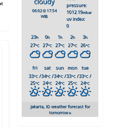
cloudy
at
pressure:
06:02
17:54
1012.19
mbar
WIB
uv index:
0
23
0
1
2
3
h
h
h
h
h
27
27
27
27
26
°C
°C
°C
°C
°C
fri
sat
sun
mon
tue
33
/
34
/
34
/
33
/
33
/
°C
°C
°C
°C
°C
25
24
24
25
24
°C
°C
°C
°C
°C
Jakarta, ID
weather forecast for
tomorrow ▸