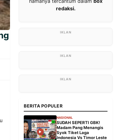
namanya tercantum dalam
box
redaksi.
ng
BERITA POPULER
NASIONAL
tu
SUDAH SEPERTI GBK!
Madam Pang Menangis
Syok Tiket Laga
Indonesia Vs Timor Leste