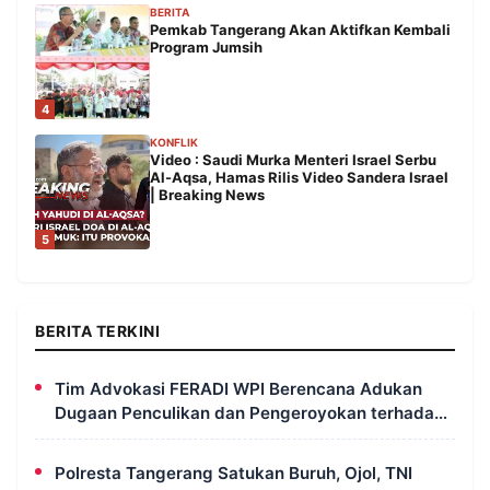
BERITA
Pemkab Tangerang Akan Aktifkan Kembali
Program Jumsih
4
KONFLIK
Video : Saudi Murka Menteri Israel Serbu
Al-Aqsa, Hamas Rilis Video Sandera Israel
| Breaking News
5
BERITA TERKINI
Tim Advokasi FERADI WPI Berencana Adukan
Dugaan Penculikan dan Pengeroyokan terhadap
UUN ke Komisi III DPR RI, LPSK, dan Kompolnas
Polresta Tangerang Satukan Buruh, Ojol, TNI