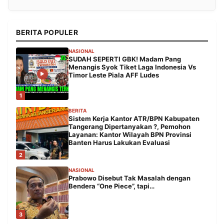
BERITA POPULER
NASIONAL
SUDAH SEPERTI GBK! Madam Pang
Menangis Syok Tiket Laga Indonesia Vs
Timor Leste Piala AFF Ludes
1
BERITA
Sistem Kerja Kantor ATR/BPN Kabupaten
Tangerang Dipertanyakan ?, Pemohon
Layanan: Kantor Wilayah BPN Provinsi
Banten Harus Lakukan Evaluasi
2
NASIONAL
Prabowo Disebut Tak Masalah dengan
Bendera “One Piece”, tapi…
3