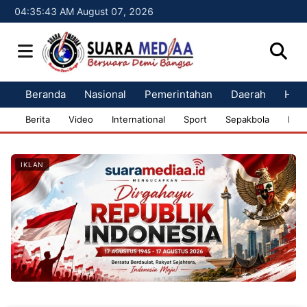
04:35:44 AM August 07, 2026
Beranda
Nasional
Pemerintahan
Daerah
Huk
Berita
Video
International
Sport
Sepakbola
Bisn
IKLAN