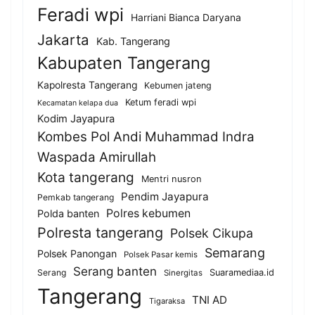
Feradi wpi
Harriani Bianca Daryana
Jakarta
Kab. Tangerang
Kabupaten Tangerang
Kapolresta Tangerang
Kebumen jateng
Ketum feradi wpi
Kecamatan kelapa dua
Kodim Jayapura
Kombes Pol Andi Muhammad Indra
Waspada Amirullah
Kota tangerang
Mentri nusron
Pendim Jayapura
Pemkab tangerang
Polres kebumen
Polda banten
Polresta tangerang
Polsek Cikupa
Semarang
Polsek Panongan
Polsek Pasar kemis
Serang banten
Serang
Suaramediaa.id
Sinergitas
Tangerang
TNI AD
Tigaraksa