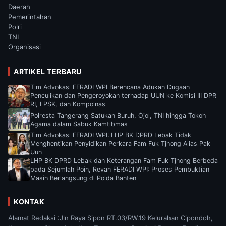
Daerah
Pemerintahan
Polri
TNI
Organisasi
ARTIKEL TERBARU
Tim Advokasi FERADI WPI Berencana Adukan Dugaan
Penculikan dan Pengeroyokan terhadap UUN ke Komisi III DPR
RI, LPSK, dan Kompolnas
Polresta Tangerang Satukan Buruh, Ojol, TNI hingga Tokoh
Agama dalam Sabuk Kamtibmas
Tim Advokasi FERADI WPI: LHP BK DPRD Lebak Tidak
Menghentikan Penyidikan Perkara Fam Fuk Tjhong Alias Pak
Uun
LHP BK DPRD Lebak dan Keterangan Fam Fuk Tjhong Berbeda
pada Sejumlah Poin, Revan FERADI WPI: Proses Pembuktian
Masih Berlangsung di Polda Banten
KONTAK
Alamat Redaksi :Jln Raya Sipon RT.03/RW.19 Kelurahan Cipondoh,