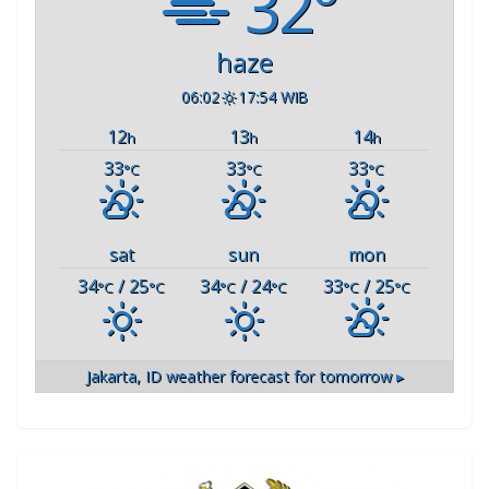
32°
haze
06:02
17:54 WIB
12
13
14
h
h
h
33
33
33
°C
°C
°C
sat
sun
mon
34
/ 25
34
/ 24
33
/ 25
°C
°C
°C
°C
°C
°C
Jakarta, ID
weather forecast for tomorrow ▸