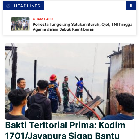
HEADLINES
4 JAM LALU
Polresta Tangerang Satukan Buruh, Ojol, TNI hingga Tokoh
Agama dalam Sabuk Kamtibmas
Bakti Teritorial Prima: Kodim
1701/Jayapura Sigap Bantu