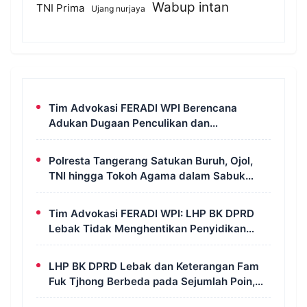
Wabup intan
TNI Prima
Ujang nurjaya
Tim Advokasi FERADI WPI Berencana
Adukan Dugaan Penculikan dan
Pengeroyokan terhadap UUN ke Komisi III
DPR RI, LPSK, dan Kompolnas
Polresta Tangerang Satukan Buruh, Ojol,
TNI hingga Tokoh Agama dalam Sabuk
Kamtibmas
Tim Advokasi FERADI WPI: LHP BK DPRD
Lebak Tidak Menghentikan Penyidikan
Perkara Fam Fuk Tjhong Alias Pak Uun
LHP BK DPRD Lebak dan Keterangan Fam
Fuk Tjhong Berbeda pada Sejumlah Poin,
Revan FERADI WPI: Proses Pembuktian