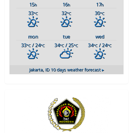
15
16
17
h
h
h
33
32
30
°C
°C
°C
mon
tue
wed
33
/ 24
34
/ 25
34
/ 24
°C
°C
°C
°C
°C
°C
Jakarta, ID
10 days weather forecast ▸