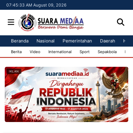
07:45:34 AM August 09, 2026
Beranda
Nasional
Pemerintahan
Daerah
Huk
Berita
Video
International
Sport
Sepakbola
Bisn
IKLAN