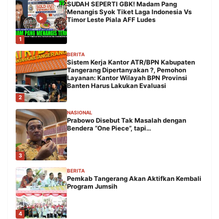
SUDAH SEPERTI GBK! Madam Pang
Menangis Syok Tiket Laga Indonesia Vs
Timor Leste Piala AFF Ludes
1
BERITA
Sistem Kerja Kantor ATR/BPN Kabupaten
Tangerang Dipertanyakan ?, Pemohon
Layanan: Kantor Wilayah BPN Provinsi
Banten Harus Lakukan Evaluasi
2
NASIONAL
Prabowo Disebut Tak Masalah dengan
Bendera “One Piece”, tapi…
3
BERITA
Pemkab Tangerang Akan Aktifkan Kembali
Program Jumsih
4