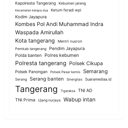
Kapolresta Tangerang
Kebumen jateng
Ketum feradi wpi
Kecamatan kelapa dua
Kodim Jayapura
Kombes Pol Andi Muhammad Indra
Waspada Amirullah
Kota tangerang
Mentri nusron
Pendim Jayapura
Pemkab tangerang
Polda banten
Polres kebumen
Polresta tangerang
Polsek Cikupa
Semarang
Polsek Panongan
Polsek Pasar kemis
Serang banten
Serang
Suaramediaa.id
Sinergitas
Tangerang
TNI AD
Tigaraksa
Wabup intan
TNI Prima
Ujang nurjaya