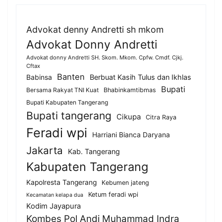
Advokat denny Andretti sh mkom
Advokat Donny Andretti
Advokat donny Andretti SH. Skom. Mkom. Cpfw. Cmdf. Cjkj.
Cftax
Banten
Berbuat Kasih Tulus dan Ikhlas
Babinsa
Bupati
Bersama Rakyat TNI Kuat
Bhabinkamtibmas
Bupati Kabupaten Tangerang
Bupati tangerang
Cikupa
Citra Raya
Feradi wpi
Harriani Bianca Daryana
Jakarta
Kab. Tangerang
Kabupaten Tangerang
Kapolresta Tangerang
Kebumen jateng
Ketum feradi wpi
Kecamatan kelapa dua
Kodim Jayapura
Kombes Pol Andi Muhammad Indra