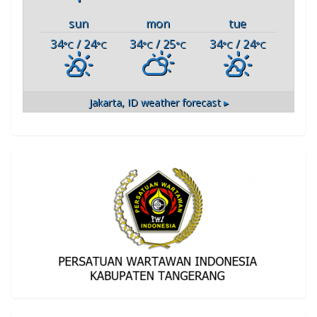
sun
mon
tue
34
/ 24
34
/ 25
34
/ 24
°C
°C
°C
°C
°C
°C
Jakarta, ID
weather forecast ▸