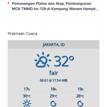
Pemasangan Plafon dan Atap, Pembangunan
MCK TMMD ke-129 di Kampung Wanam Hampir
Rampung
Prakiraan Cuaca
JAKARTA, ID
32°
fair
06:01
17:54 WIB
17
18
19
h
h
h
30
29
28
°C
°C
°C