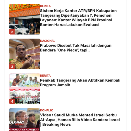
BERITA
Sistem Kerja Kantor ATR/BPN Kabupaten
Tangerang Dipertanyakan ?, Pemohon
Layanan: Kantor Wilayah BPN Provinsi
Banten Harus Lakukan Evaluasi
2
NASIONAL
Prabowo Disebut Tak Masalah dengan
Bendera “One Piece”, tapi…
3
BERITA
Pemkab Tangerang Akan Aktifkan Kembali
Program Jumsih
4
KONFLIK
Video : Saudi Murka Menteri Israel Serbu
Al-Aqsa, Hamas Rilis Video Sandera Israel
| Breaking News