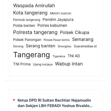
Waspada Amirullah
Kota tangerang
Mentri nusron
Pendim Jayapura
Pemkab tangerang
Polres kebumen
Polda banten
Polresta tangerang
Polsek Cikupa
Semarang
Polsek Panongan
Polsek Pasar kemis
Serang banten
Serang
Suaramediaa.id
Sinergitas
Tangerang
TNI AD
Tigaraksa
Wabup intan
TNI Prima
Ujang nurjaya
Ketua DPD RI Sultan Bachtiar Najamudin
dan Sekjen LBH FERADI Yoshua Rivaldo