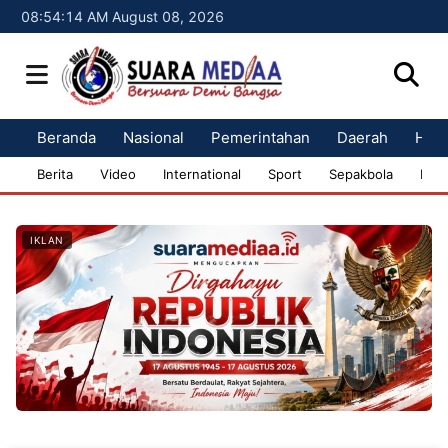
08:54:15 AM August 08, 2026
Beranda
Nasional
Pemerintahan
Daerah
Huk
Berita
Video
International
Sport
Sepakbola
Bisn
IKLAN