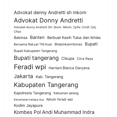
Advokat denny Andretti sh mkom
Advokat Donny Andretti
Advokat donny Andretti SH. Skom. Mkom. Cpfw. Cmdf. Cjkj.
Cftax
Banten
Berbuat Kasih Tulus dan Ikhlas
Babinsa
Bupati
Bersama Rakyat TNI Kuat
Bhabinkamtibmas
Bupati Kabupaten Tangerang
Bupati tangerang
Cikupa
Citra Raya
Feradi wpi
Harriani Bianca Daryana
Jakarta
Kab. Tangerang
Kabupaten Tangerang
Kapolresta Tangerang
Kebumen jateng
Ketum feradi wpi
Kecamatan kelapa dua
Kodim Jayapura
Kombes Pol Andi Muhammad Indra