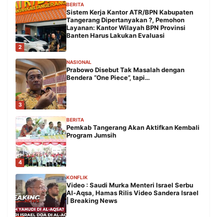
BERITA
Sistem Kerja Kantor ATR/BPN Kabupaten
Tangerang Dipertanyakan ?, Pemohon
Layanan: Kantor Wilayah BPN Provinsi
Banten Harus Lakukan Evaluasi
2
NASIONAL
Prabowo Disebut Tak Masalah dengan
Bendera “One Piece”, tapi…
3
BERITA
Pemkab Tangerang Akan Aktifkan Kembali
Program Jumsih
4
KONFLIK
Video : Saudi Murka Menteri Israel Serbu
Al-Aqsa, Hamas Rilis Video Sandera Israel
| Breaking News