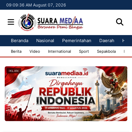
09:09:37 AM August 07, 2026
Beranda
Nasional
Pemerintahan
Daerah
Huk
Berita
Video
International
Sport
Sepakbola
Bisn
IKLAN