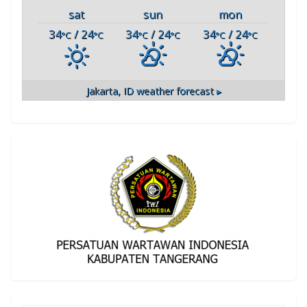
sat
sun
mon
34
/ 24
34
/ 24
34
/ 24
°C
°C
°C
°C
°C
°C
Jakarta, ID
weather forecast ▸