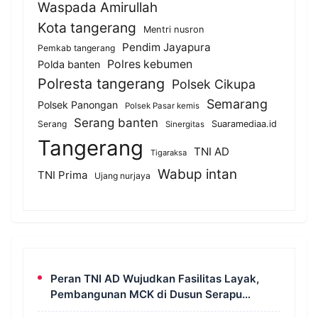
Waspada Amirullah
Kota tangerang
Mentri nusron
Pendim Jayapura
Pemkab tangerang
Polres kebumen
Polda banten
Polresta tangerang
Polsek Cikupa
Semarang
Polsek Panongan
Polsek Pasar kemis
Serang banten
Serang
Suaramediaa.id
Sinergitas
Tangerang
TNI AD
Tigaraksa
Wabup intan
TNI Prima
Ujang nurjaya
Peran TNI AD Wujudkan Fasilitas Layak,
Pembangunan MCK di Dusun Serapu
Rampung Dikerjakan