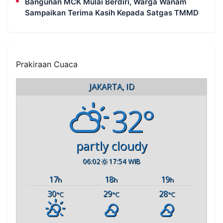
Bangunan MCK Mulai Berdiri, Warga Wanam
Sampaikan Terima Kasih Kepada Satgas TMMD
Prakiraan Cuaca
JAKARTA, ID
32°
partly cloudy
06:02
17:54 WIB
17
18
19
h
h
h
30
29
28
°C
°C
°C