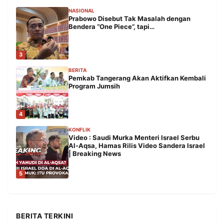
NASIONAL
Prabowo Disebut Tak Masalah dengan
Bendera “One Piece”, tapi…
3
BERITA
Pemkab Tangerang Akan Aktifkan Kembali
Program Jumsih
4
KONFLIK
Video : Saudi Murka Menteri Israel Serbu
Al-Aqsa, Hamas Rilis Video Sandera Israel
| Breaking News
5
BERITA TERKINI