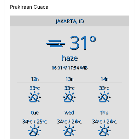
Prakiraan Cuaca
JAKARTA, ID
31°
haze
06:01
17:54 WIB
12
13
14
h
h
h
33
33
33
°C
°C
°C
tue
wed
thu
34
/ 25
34
/ 24
34
/ 24
°C
°C
°C
°C
°C
°C