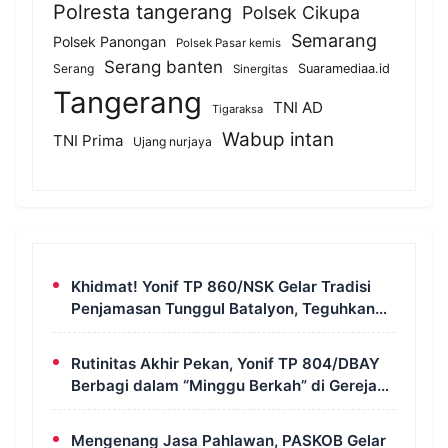
Polresta tangerang
Polsek Cikupa
Semarang
Polsek Panongan
Polsek Pasar kemis
Serang banten
Serang
Suaramediaa.id
Sinergitas
Tangerang
TNI AD
Tigaraksa
Wabup intan
TNI Prima
Ujang nurjaya
Khidmat! Yonif TP 860/NSK Gelar Tradisi
Penjamasan Tunggul Batalyon, Teguhkan
Jiwa Korsa Prajurit
Rutinitas Akhir Pekan, Yonif TP 804/DBAY
Berbagi dalam “Minggu Berkah” di Gereja
Kristus Ajaib Kimi
Mengenang Jasa Pahlawan, PASKOB Gelar