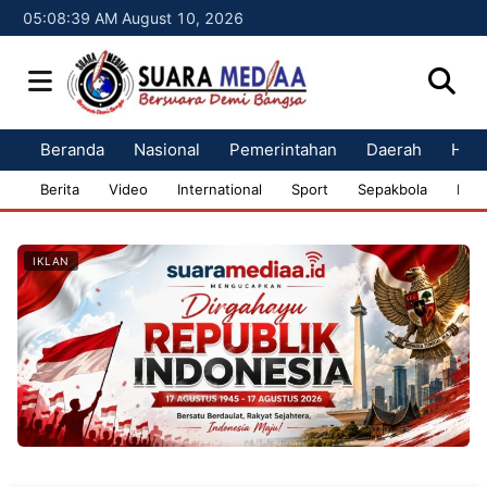
05:08:40 AM August 10, 2026
Beranda
Nasional
Pemerintahan
Daerah
Huk
Berita
Video
International
Sport
Sepakbola
Bisn
IKLAN