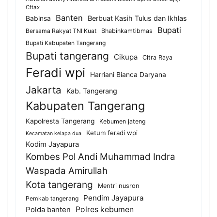
Cftax
Banten
Berbuat Kasih Tulus dan Ikhlas
Babinsa
Bupati
Bersama Rakyat TNI Kuat
Bhabinkamtibmas
Bupati Kabupaten Tangerang
Bupati tangerang
Cikupa
Citra Raya
Feradi wpi
Harriani Bianca Daryana
Jakarta
Kab. Tangerang
Kabupaten Tangerang
Kapolresta Tangerang
Kebumen jateng
Ketum feradi wpi
Kecamatan kelapa dua
Kodim Jayapura
Kombes Pol Andi Muhammad Indra
Waspada Amirullah
Kota tangerang
Mentri nusron
Pendim Jayapura
Pemkab tangerang
Polda banten
Polres kebumen